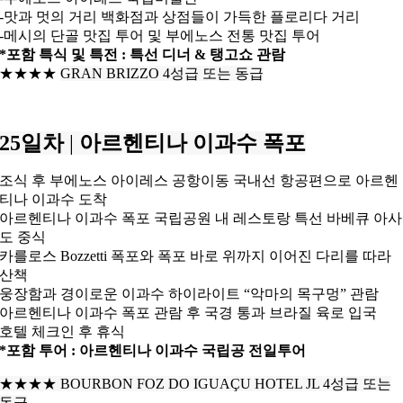
-맛과 멋의 거리 백화점과 상점들이 가득한 플로리다 거리
-메시의 단골 맛집 투어 및 부에노스 전통 맛집 투어
*포함 특식 및 특전 : 특선 디너 & 탱고쇼 관람
★★★★
GRAN BRIZZO 4성급 또는 동급
25일차
|
아르헨티나 이과수 폭포
조식 후 부에노스 아이레스 공항이동 국내선 항공편으로 아르헨
티나 이과수 도착
아르헨티나 이과수 폭포 국립공원 내 레스토랑 특선 바베큐 아사
도 중식
카를로스 Bozzetti 폭포와 폭포 바로 위까지 이어진 다리를 따라
산책
웅장함과 경이로운 이과수 하이라이트 “악마의 목구멍” 관람
아르헨티나 이과수 폭포 관람 후 국경 통과 브라질 육로 입국
호텔 체크인 후 휴식
*포함 투어 : 아르헨티나 이과수 국립공 전일투어
★★★★
BOURBON FOZ DO IGUAÇU HOTEL JL 4성급 또는
동급