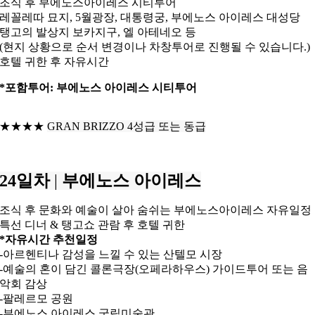
조식 후 부에노스아이레스 시티투어
레꼴레따 묘지, 5월광장, 대통령궁, 부에노스 아이레스 대성당
탱고의 발상지 보카지구, 엘 아테네오 등
(현지 상황으로 순서 변경이나 차창투어로 진행될 수 있습니다.)
호텔 귀한 후 자유시간
*포함투어: 부에노스 아이레스 시티투어
★★★★
GRAN BRIZZO 4성급 또는 동급
24일차
|
부에노스 아이레스
조식 후 문화와 예술이 살아 숨쉬는 부에노스아이레스 자유일정
특선 디너 & 탱고쇼 관람 후 호텔 귀한
*자유시간 추천일정
-아르헨티나 감성을 느낄 수 있는 산텔모 시장
-예술의 혼이 담긴 콜론극장(오페라하우스) 가이드투어 또는 음
악회 감상
-팔레르모 공원
-부에노스 아이레스 국립미술관