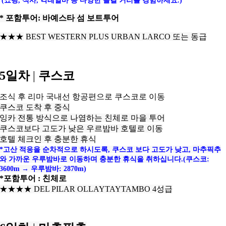
(쇼핑, 식사, 칵테일바 등 다양한 즐길 거리를 경험하세요.)
* 포함투어: 바예스타 섬 보트투어
★★★
BEST WESTERN PLUS URBAN LARCO 또는 동급
5일차
|
쿠스코
조식 후 리마 국내선 항공편으로 쿠스코로 이동
쿠스코 도착 후 중식
잉카 전통 방식으로 나염하는 친체로 마을 투어
쿠스코보다 고도가 낮은 우르밤바 호텔로 이동
호텔 체크인 후 충분한 휴식
*고산 적응을 순차적으로 하시도록, 쿠스코 보다 고도가 낮고,
마추픽추
와 가까운 우루밤바로 이동하며 충분한 휴식을 취하십니다.(
쿠스코:
3600m → 우루밤바: 2870m)
*포함투어 : 친체로
★★★
★
DEL PILAR OLLAYTAYTAMBO 4성급