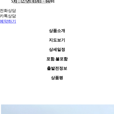
5
차 : [27년] 03/03 ~ 04/
01
전화상담
카톡상담
예약하기
상품소개
지도보기
상세일정
포함.불포함
출발전정보
상품평