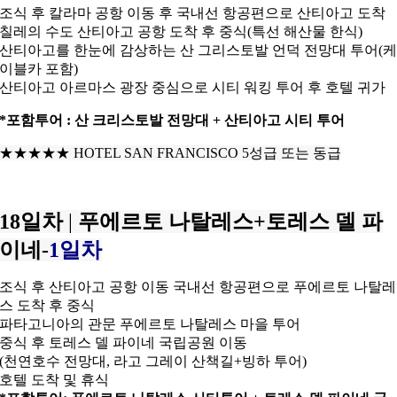
조식 후 칼라마 공항 이동 후 국내선 항공편으로 산티아고 도착
칠레의 수도 산티아고 공항 도착 후 중식(특선 해산물 한식)
산티아고를 한눈에 감상하는 산 그리스토발
언덕 전망대 투어(
이블카 포함)
산티아고 아르마스 광장 중심으로 시티 워킹 투어 후 호텔 귀가
*포함투어 : 산 크리스토발 전망대 + 산티아고 시티 투어
★★★★★
HOTEL SAN FRANCISCO 5성급 또는 동급
18일차
|
푸에르토 나탈레스+토레스 델 파
이네-
1일차
조식 후 산티아고 공항 이동 국내선 항공편으로 푸에르토 나탈레
스 도착 후 중식
파타고니아의 관문 푸에르토 나탈레스 마을 투어
중식 후 토레스 델 파이네 국립공원 이동
(천연호수 전망대, 라고 그레이 산책길+빙하 투어)
호텔 도착 및 휴식