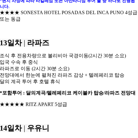
*현지 사정에 따라 타킬레섬 또는 아만타니섬 투어 둘 중 하나로 진행됩
니다.
★★★★
SONESTA HOTEL POSADAS DEL INCA PUNO 4성급
또는 동급
13일차
|
라파즈
조식 후 전용차량으로 볼리비아 국경이동(2시간 30분 소요)
입국 수속 후 중식
라파즈로 이동 (2시간 30분 소요)
전망대에서 한눈에 펼쳐진 라파즈 감상 + 텔레페리코 탑승
달의 계곡 투어 후 호텔 휴식
*포함투어 : 달의계곡/텔레페리코 케이블카 탑승/라파즈 전망대
★★★
★★
RITZ APART 5성급
14일차
|
우유니