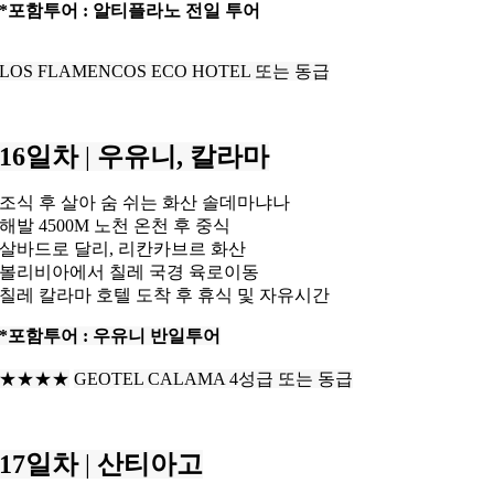
*포함투어 : 알티플라노 전일 투어
LOS FLAMENCOS ECO HOTEL 또는 동급
16일차
|
우유니, 칼라마
조식 후 살아 숨 쉬는 화산 솔데마냐나
해발 4500M 노천 온천 후 중식
살바드로 달리, 리칸카브르 화산
볼리비아에서 칠레 국경 육로이동
칠레 칼라마 호텔 도착 후 휴식 및 자유시간
*포함투어 : 우유니 반일투어
★★★★
GEOTEL CALAMA 4성급 또는 동급
17일차
|
산티아고