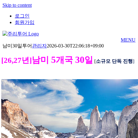
Skip to content
로그인
회원가입
MENU
남미30일투어
관리자
2026-03-30T22:06:18+09:00
5
30
남미
개국
일
[26,27년]
[
소규모 단독 진행
]