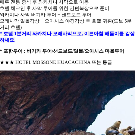
페루 전통 중식 후 와카치나 사막으로 이동
호텔 체크인 후 사막 투어를 위한 간편복장으로 준비
와카치나 사막 버기카 투어 + 샌드보드 투어
모래사막 일몰감상 + 오아시스 야경감상 후 호텔 귀환(도보 5분
거리 호텔)
* 호텔 1분거리 와카치나 모래사막으로, 이른아침 해돋이를 감상
하세요.
* 포함투어 : 버기카 투어/샌드보드/일몰/오아시스 마을투어
★★★ HOTEL MOSSONE HUACACHINA 또는 동급