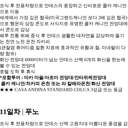
조식 후 전용차량으로 안데스의 웅장하고 신비로운 콜카 캐니언
으로 이동
세계에서 가장 깊은 협곡(미국그랜드캐니언 보다 2배 깊은 협곡)
으로
행운의 상징 콘도르 서식지로 유명한 콜카 캐니언 전망대에
서 콘도르 감상
페루 전통 뷔페 중식 후
안데스 광활한 대자연을 감상하며 즐기
는 천연 노천 온천 차카피
(관절염 류머티즘 질환 치료에 효과적인 유황과 철, 미네랄이 다
량 함유)
화산 전망대
6000미터가 넘는 안데스 산맥 6개의 화산을 한눈에
볼 수 있는 전망대
호텔 도착 후 휴식
*포함투어 :
마카 마을/아초마 전망대/안타위케전망대
콜카 캐니언/
차카피 온천 또는 라 칼레라온천/
화산 전망대
★★
★
CASA ANDINA STANDARD COLCA 3성급 또는 동급
11일차
|
푸노
조식 후 전용차량으로 안데스 산맥 고원지대 아름다운 풍경을 감