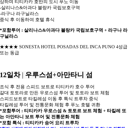
상하며
티티카카 호반의 도시 푸노 이동
-살리나스&아과다 블랑카 국립보호구역
-라구나 라구닐라스
중식 후 이동하여 호텔 휴식
*포함투어 : 살리나스&아과다 블랑카 국립보호구역 + 라구나 라
구닐라스
★★★
★
SONESTA HOTEL POSADAS DEL INCA PUNO 4성급
또는 동급
12일차
|
우루스섬+아만타니 섬
조식 후 전용 스피드 보트로 티티카카 호수 투어
갈대 토토라로 만든 우로스섬 투어 및 토토라 보트 체험
스피드보트로 타킬레섬 이동 후 특식 트루차 중식
타킬레섬 투어 및 전통문화 체험 후
푸노 호텔 귀환
*포함투어 : 티티카카 우로스섬 & 토토르 보트 체험 +
타킬레 또
는 아만타니 보트 투어 및 전통문화 체험
*포함 특식 : 티티카카 송어 요리 트루차