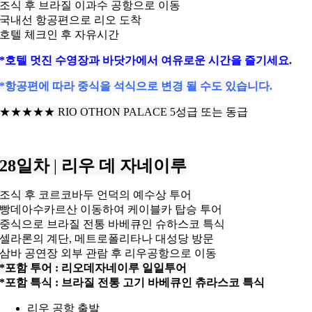
조식 후 브라질 이과수 공항으로 이동
국내선 항공편으로 리오 도착
호텔 체크인 후 자유시간
*호텔 멋진 수영장과 바닷가에서 여유로운 시간을 즐기세요.
*항공편에 따라 중식을 석식으로 변경 될 수도 있습니다.
★★★★★ RIO OTHON PALACE 5성급 또는 동급
28일차
|
리우 데 자네이루
조식 후 코르코바두 언덕의 예수상 투어
빵데아수카르산 이동하여 케이블카 탑승 투어
중식으로 브라질 전통 바베큐인 슈하스코 특식
셀라론의 계단, 메트로폴리타나 대성당 방문
삼바 공연장 외부 관람 후 리우공항으로 이동
*포함 투어 : 리오데자네이루 일일투어
*포함 특식 : 브라질 전통 고기 바베큐인 츄라스코 특식
리우 공항 출발