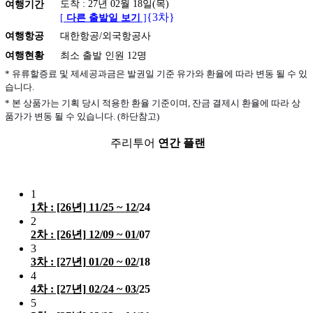
도착 : 27년 02월 18일(목)
여행기간
{3차}
[
다른 출발일 보기
]
여행항공
대한항공/외국항공사
여행현황
최소 출발 인원 12명
* 유류할증료 및 제세공과금은 발권일 기준 유가와 환율에 따라 변동 될 수 있
습니다.
* 본 상품가는 기획 당시 적용한 환율 기준이며, 잔금 결제시 환율에 따라 상
품가가 변동 될 수 있습니다. (하단참고)
주리투어
연간 플랜
1
1차 : [26년] 11/25 ~ 12/
24
2
2차 : [26년] 12/09 ~ 01/
07
3
3차 : [27년] 01/20 ~ 02/
18
4
4차 : [27년] 02/24 ~ 03/
25
5