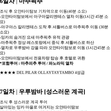
6일차
|
마추픽추
조식 후 오얀타이탐보 기차역으로 이동(40분 소요)
-오얀타이탐보에서 아구아깔리엔테스 열차 이동(1시간 45분 소
요)
-아구아스 칼리엔테스 도착 후 셔틀버스로 마추픽추 이동 (30분
소요)
-잉카의 숨겨진 요새 마추픽추 유적 관광
-마추픽추 정상 레스토랑에서 중식 후 셔틀버스로 하산
-열차로 우루밤바 강을 따라 오얀타이탐보로 이동 (1시간45분 소
요)
-오얀타이탐보에서 전용차량 탑승 후 호텔로 귀환
*포함투어 : 마추피추 투어 / 파노라믹 열차
★★★
★
DEL PILAR OLLAYTAYTAMBO 4성급
7일차
|
우루밤바 [성스러운 계곡]
조식 후 성스러운 계곡 투어
살아있는 잉카 마을로 여겨지는 오얀따이땀보