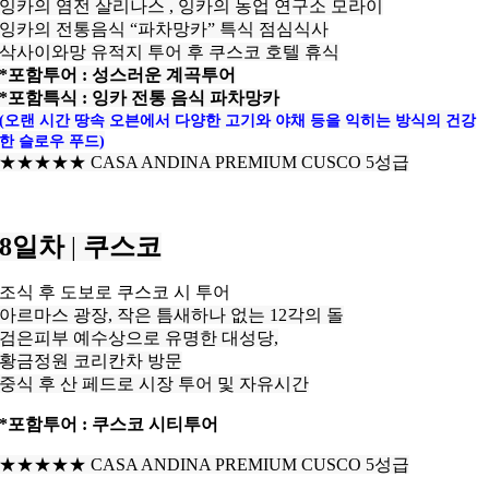
잉카의 염전 살리나스 , 잉카의 농업 연구소 모라이
잉카의 전통음식 “파차망카” 특식 점심식사
삭사이와망 유적지 투어 후 쿠스코
호텔 휴식
*포함투어 : 성스러운 계곡투어
*포함특식 : 잉카 전통 음식 파차망카
(오랜 시간 땅속 오븐에서 다양한 고기와 야채 등을 익히는 방식의 건강
한 슬로우 푸드)
★★★
★
★ CASA ANDINA PREMIUM
CUSCO 5성급
8일차
|
쿠스코
조식 후 도보로 쿠스코 시 투어
아르마스 광장, 작은 틈새하나 없는 12각의 돌
검은피부 예수상으로 유명한 대성당,
황금정원 코리칸차 방문
중식 후 산 페드로 시장 투어 및 자유시간
*포함투어 : 쿠스코 시티투어
★★★★
★
CASA ANDINA PREMIUM
CUSCO
5성급