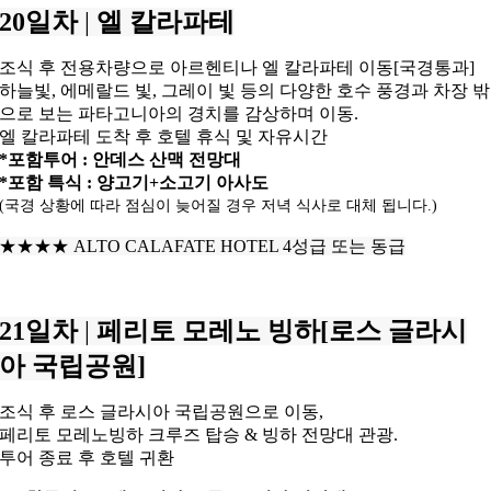
20일차
|
엘 칼라파테
조식 후 전용차량으로 아르헨티나 엘 칼라파테 이동[국경통과]
하늘빛, 에메랄드 빛, 그레이 빛 등의 다양한 호수 풍경과
차장 밖
으로 보는 파타고니아의 경치를 감상하며 이동.
엘 칼라파테 도착 후 호텔 휴식 및 자유시간
*포함투어 : 안데스 산맥 전망대
*포함 특식 : 양고기+소고기 아사도
(국경 상황에 따라 점심이 늦어질 경우 저녁 식사로 대체 됩니다.)
★★★★
ALTO CALAFATE HOTEL 4성급 또는 동급
21일차
|
페리토 모레노 빙하[로스 글라시
아 국립공원]
조식 후 로스 글라시아 국립공원으로 이동,
페리토 모레노빙하 크루즈 탑승 & 빙하 전망대 관광.
투어 종료 후 호텔 귀환