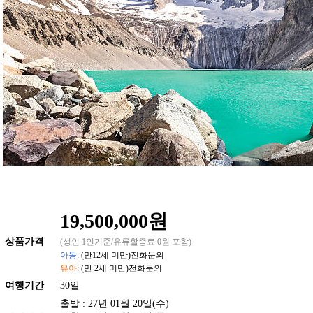
19,500,000원
상품
가격
(성인 1인기준/유류할증료 0원 포함)
아동
: (만12세 미만)전화문의
유아
: (만 2세 미만)전화문의
여행기간
30일
출발 : 27년 01월 20일(수)