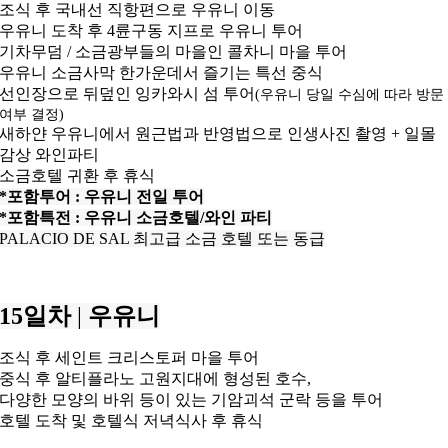
조식 후 국내선 직항편으로 우유니 이동
우유니 도착 후 4륜구동 지프로 우유니 투어
기차무덤 / 소금광부들의 마을인 콜차니 마을 투어
우유니 소금사막 한가운데서 즐기는 특선 중식
선인장으로 뒤덮인 잉카와시 섬 투어
(우유니 당일 수심에 따라 방문
여부 결정)
새하얀 우유니에서 원근법과 반영법으로 인생사진 촬영 + 일몰
감상 와인파티
소금호텔 귀환 후 휴식
*포함투어 : 우유니 전일 투어
*포함특전 : 우유니 소금호텔/와인 파티
PALACIO DE SAL 최고급 소금 호텔 또는 동급
15일차
|
우유니
조식 후 세인트 크리스토퍼 마을 투어
중식 후 알티플라노 고원지대에 형성된 호수,
다양한 모양의 바위 등이 있는 기암괴석 군락 등을 투어
호텔 도착 및 호텔식 저녁식사 후 휴식