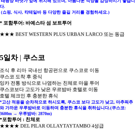
태평양 바닷가 앞에 위치해 있으며, 아름다운 석양을 감상하시기 좋습니
다.
(쇼핑, 식사, 칵테일바 등 다양한 즐길 거리를 경험하세요.)
* 포함투어: 바예스타 섬 보트투어
★★★
BEST WESTERN PLUS URBAN LARCO 또는 동급
5일차
|
쿠스코
조식 후 리마 국내선 항공편으로 쿠스코로 이동
쿠스코 도착 후 중식
잉카 전통 방식으로 나염하는 친체로 마을 투어
쿠스코보다 고도가 낮은 우르밤바 호텔로 이동
호텔 체크인 후 충분한 휴식
*고산 적응을 순차적으로 하시도록, 쿠스코 보다 고도가 낮고,
마추픽추
와 가까운 우루밤바로 이동하며 충분한 휴식을 취하십니다.(
쿠스코:
3600m → 우루밤바: 2870m)
*포함투어 : 친체로
★★★
★
DEL PILAR OLLAYTAYTAMBO 4성급