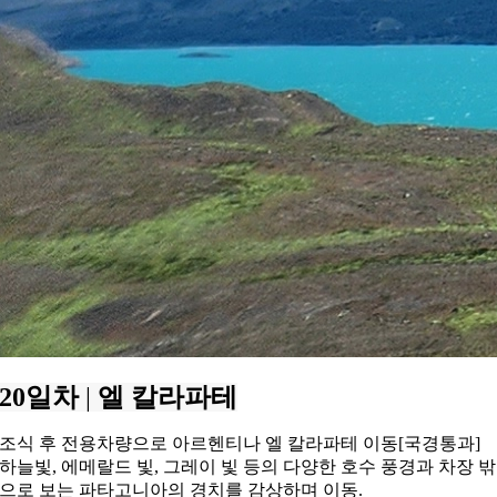
20일차
|
엘 칼라파테
조식 후 전용차량으로 아르헨티나 엘 칼라파테 이동[국경통과]
하늘빛, 에메랄드 빛, 그레이 빛 등의 다양한 호수 풍경과
차장 밖
으로 보는 파타고니아의 경치를 감상하며 이동.