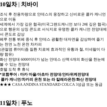
10일차
|
치바이
조식 후 전용차량으로 안데스의 웅장하고 신비로운 콜카 캐니언
으로 이동
세계에서 가장 깊은 협곡(미국그랜드캐니언 보다 2배 깊은 협곡)
으로
행운의 상징 콘도르 서식지로 유명한 콜카 캐니언 전망대에
서 콘도르 감상
페루 전통 뷔페 중식 후
안데스 광활한 대자연을 감상하며 즐기
는 천연 노천 온천 차카피
(관절염 류머티즘 질환 치료에 효과적인 유황과 철, 미네랄이 다
량 함유)
화산 전망대
6000미터가 넘는 안데스 산맥 6개의 화산을 한눈에
볼 수 있는 전망대
호텔 도착 후 휴식
*포함투어 :
마카 마을/아초마 전망대/안타위케전망대
콜카 캐니언/
차카피 온천 또는 라 칼레라온천/
화산 전망대
★★
★
CASA ANDINA STANDARD COLCA 3성급 또는 동급
11일차
|
푸노