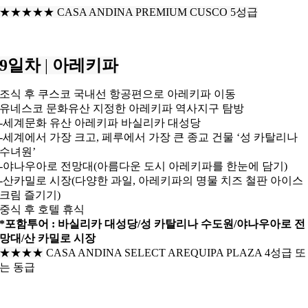
★★★★
★
CASA ANDINA PREMIUM
CUSCO
5성급
9일차
|
아레키파
조식 후 쿠스코 국내선 항공편으로 아레키파 이동
유네스코 문화유산 지정한 아레키파 역사지구 탐방
-세계문화 유산 아레키파 바실리카 대성당
-세계에서 가장 크고, 페루에서 가장 큰 종교 건물 ‘성 카탈리나
수녀원’
-야나우아로 전망대(아름다운 도시 아레키파를 한눈에 담기)
-산카밀로 시장(다양한 과일, 아레키파의 명물 치즈 철판 아이스
크림 즐기기)
중식 후 호텔 휴식
*포함투어 : 바실리카 대성당/성 카탈리나 수도원/
야나우아로 전
망대/산 카밀로 시장
★★★
★
CASA ANDINA SELECT AREQUIPA PLAZA 4성급 또
는 동급