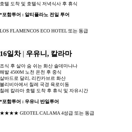
호텔 도착 및 호텔식 저녁식사 후 휴식
*포함투어 : 알티플라노 전일 투어
LOS FLAMENCOS ECO HOTEL 또는 동급
16일차
|
우유니, 칼라마
조식 후 살아 숨 쉬는 화산 솔데마냐나
해발 4500M 노천 온천 후 중식
살바드로 달리, 리칸카브르 화산
볼리비아에서 칠레 국경 육로이동
칠레 칼라마 호텔 도착 후 휴식 및 자유시간
*포함투어 : 우유니 반일투어
★★★★
GEOTEL CALAMA 4성급 또는 동급