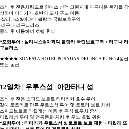
조식 후 전용차량으로 안데스 산맥 고원지대 아름다운 풍경을 감
상하며
티티카카 호반의 도시 푸노 이동
-살리나스&아과다 블랑카 국립보호구역
-라구나 라구닐라스
중식 후 이동하여 호텔 휴식
*포함투어 : 살리나스&아과다 블랑카 국립보호구역 + 라구나 라
구닐라스
★★★
★
SONESTA HOTEL POSADAS DEL INCA PUNO 4성급
또는 동급
12일차
|
우루스섬+아만타니 섬
조식 후 전용 스피드 보트로 티티카카 호수 투어
갈대 토토라로 만든 우로스섬 투어 및 토토라 보트 체험
스피드보트로 타킬레섬 이동 후 특식 트루차 중식
타킬레섬 투어 및 전통문화 체험 후
푸노 호텔 귀환
*포함투어 : 티티카카 우로스섬 & 토토르 보트 체험 +
타킬레 또