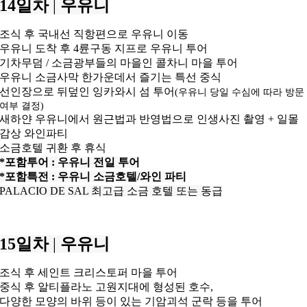
14일차
|
우유니
조식 후 국내선 직항편으로 우유니 이동
우유니 도착 후 4륜구동 지프로 우유니 투어
기차무덤 / 소금광부들의 마을인 콜차니 마을 투어
우유니 소금사막 한가운데서 즐기는 특선 중식
선인장으로 뒤덮인 잉카와시 섬 투어
(우유니 당일 수심에 따라 방문
여부 결정)
새하얀 우유니에서 원근법과 반영법으로 인생사진 촬영 + 일몰
감상 와인파티
소금호텔 귀환 후 휴식
*포함투어 : 우유니 전일 투어
*포함특전 : 우유니 소금호텔/와인 파티
PALACIO DE SAL 최고급 소금 호텔 또는 동급
15일차
|
우유니
조식 후 세인트 크리스토퍼 마을 투어
중식 후 알티플라노 고원지대에 형성된 호수,
다양한 모양의 바위 등이 있는 기암괴석 군락 등을 투어