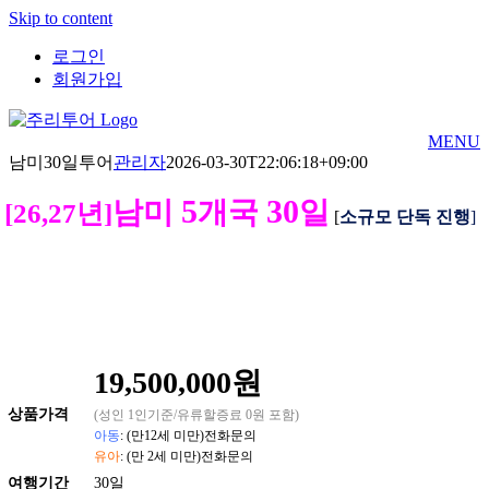
Skip to content
로그인
회원가입
MENU
남미30일투어
관리자
2026-03-30T22:06:18+09:00
5
30
남미
개국
일
[26,27년]
[
소규모 단독 진행
]
19,500,000원
상품
가격
(성인 1인기준/유류할증료 0원 포함)
아동
: (만12세 미만)전화문의
유아
: (만 2세 미만)전화문의
여행기간
30일