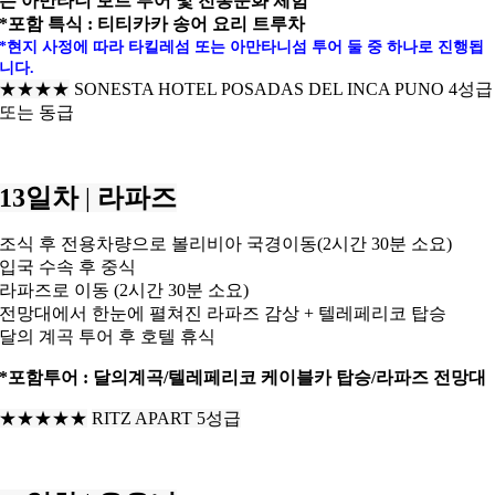
는 아만타니 보트 투어 및 전통문화 체험
*포함 특식 : 티티카카 송어 요리 트루차
*현지 사정에 따라 타킬레섬 또는 아만타니섬 투어 둘 중 하나로 진행됩
니다.
★★★★
SONESTA HOTEL POSADAS DEL INCA PUNO 4성급
또는 동급
13일차
|
라파즈
조식 후 전용차량으로 볼리비아 국경이동(2시간 30분 소요)
입국 수속 후 중식
라파즈로 이동 (2시간 30분 소요)
전망대에서 한눈에 펼쳐진 라파즈 감상 + 텔레페리코 탑승
달의 계곡 투어 후 호텔 휴식
*포함투어 : 달의계곡/텔레페리코 케이블카 탑승/라파즈 전망대
★★★
★★
RITZ APART 5성급