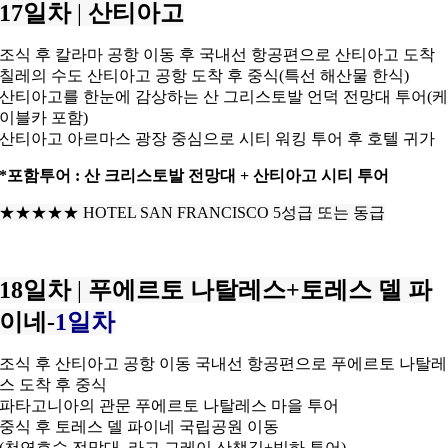
17일차
|
산티아고
조식 후 칼라마 공항 이동 후 국내선 항공편으로 산티아고 도착
칠레의 수도 산티아고 공항 도착 후 중식(특선 해산물 한식)
산티아고를 한눈에 감상하는 산 그리스토발
언덕 전망대 투어(
이블카 포함)
산티아고 아르마스 광장 중심으로 시티 워킹 투어 후 호텔 귀가
*포함투어 : 산 크리스토발 전망대 + 산티아고 시티 투어
★★★★★
HOTEL SAN FRANCISCO 5성급 또는 동급
18일차
|
푸에르토 나탈레스+토레스 델 파
이네-
1일차
조식 후 산티아고 공항 이동 국내선 항공편으로 푸에르토 나탈레
스 도착 후 중식
파타고니아의 관문 푸에르토 나탈레스 마을 투어
중식 후 토레스 델 파이네 국립공원 이동
(천연호수 전망대, 라고 그레이 산책길+빙하 투어)