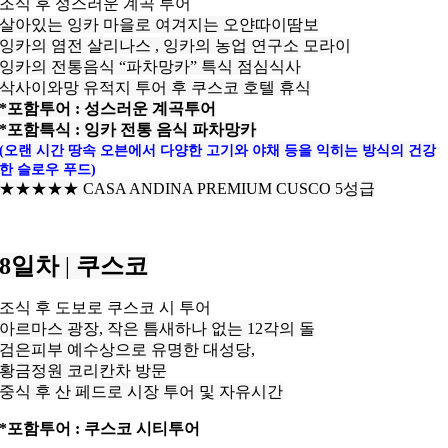
조식 후 성스러운 계곡 투어
살아있는 잉카 마을로 여겨지는 오얀따이땀보
잉카의 염전 살리나스 , 잉카의 농업 연구소 모라이
잉카의 전통음식 “파차망카” 특식 점심식사
삭사이와망 유적지 투어 후 쿠스코
호텔 휴식
*포함투어 : 성스러운 계곡투어
*포함특식 : 잉카 전통 음식 파차망카
(오랜 시간 땅속 오븐에서 다양한 고기와 야채 등을 익히는 방식의 건강
한 슬로우 푸드)
★★★
★
★ CASA ANDINA PREMIUM
CUSCO 5성급
8일차
|
쿠스코
조식 후 도보로 쿠스코 시 투어
아르마스 광장, 작은 틈새하나 없는 12각의 돌
검은피부 예수상으로 유명한 대성당,
황금정원 코리칸차 방문
중식 후 산 페드로 시장 투어 및 자유시간
*포함투어 : 쿠스코 시티투어