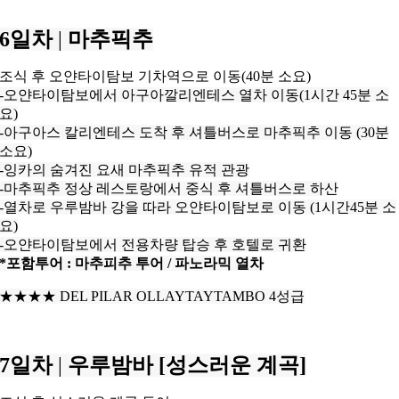
6일차
|
마추픽추
조식 후 오얀타이탐보 기차역으로 이동(40분 소요)
-오얀타이탐보에서 아구아깔리엔테스 열차 이동(1시간 45분 소
요)
-아구아스 칼리엔테스 도착 후 셔틀버스로 마추픽추 이동 (30분
소요)
-잉카의 숨겨진 요새 마추픽추 유적 관광
-마추픽추 정상 레스토랑에서 중식 후 셔틀버스로 하산
-열차로 우루밤바 강을 따라 오얀타이탐보로 이동 (1시간45분 소
요)
-오얀타이탐보에서 전용차량 탑승 후 호텔로 귀환
*포함투어 : 마추피추 투어 / 파노라믹 열차
★★★
★
DEL PILAR OLLAYTAYTAMBO 4성급
7일차
|
우루밤바 [성스러운 계곡]