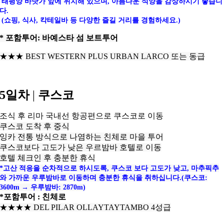
태평양 바닷가 앞에 위치해 있으며, 아름다운 석양을 감상하시기 좋습니
다.
(쇼핑, 식사, 칵테일바 등 다양한 즐길 거리를 경험하세요.)
* 포함투어: 바예스타 섬 보트투어
★★★
BEST WESTERN PLUS URBAN LARCO 또는 동급
5일차
|
쿠스코
조식 후 리마 국내선 항공편으로 쿠스코로 이동
쿠스코 도착 후 중식
잉카 전통 방식으로 나염하는 친체로 마을 투어
쿠스코보다 고도가 낮은 우르밤바 호텔로 이동
호텔 체크인 후 충분한 휴식
*고산 적응을 순차적으로 하시도록, 쿠스코 보다 고도가 낮고,
마추픽추
와 가까운 우루밤바로 이동하며 충분한 휴식을 취하십니다.(
쿠스코:
3600m → 우루밤바: 2870m)
*포함투어 : 친체로
★★★
★
DEL PILAR OLLAYTAYTAMBO 4성급