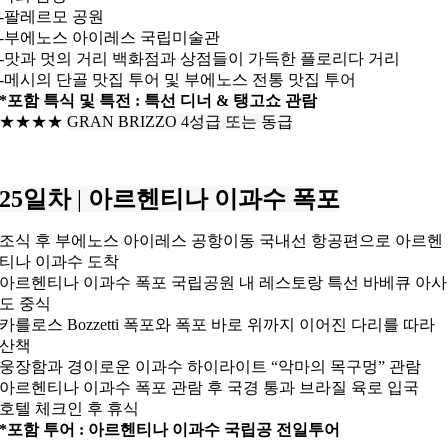
-팔레르모 공원
-부에노스 아이레스 국립미술관
-맛과 멋의 거리 백화점과 상점들이 가득한 플로리다 거리
-메시의 단골 맛집 투어 및 부에노스 전통 맛집 투어
*포함 특식 및 특전 : 특선 디너 & 탱고쇼 관람
★★★★
GRAN BRIZZO 4성급 또는 동급
25일차
|
아르헨티나 이과수 폭포
조식 후 부에노스 아이레스 공항이동 국내선 항공편으로 아르헨
티나 이과수 도착
아르헨티나 이과수 폭포 국립공원 내 레스토랑 특선 바베큐 아사
도 중식
카를로스 Bozzetti 폭포와 폭포 바로 위까지 이어진 다리를 따라
산책
웅장함과 경이로운 이과수 하이라이트 “악마의 목구멍” 관람
아르헨티나 이과수 폭포 관람 후 국경 통과 브라질 육로 입국
호텔 체크인 후 휴식
*포함 투어 : 아르헨티나 이과수 국립공 전일투어