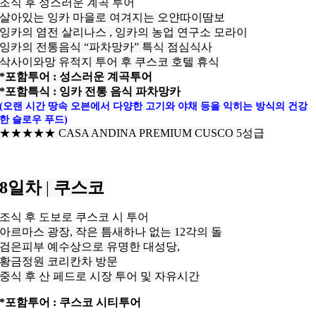
조식 후 성스러운 계곡 투어
살아있는 잉카 마을로 여겨지는 오얀따이땀보
잉카의 염전 살리나스 , 잉카의 농업 연구소 모라이
잉카의 전통음식 “파차망카” 특식 점심식사
삭사이와망 유적지 투어 후 쿠스코
호텔 휴식
*포함투어 : 성스러운 계곡투어
*포함특식 : 잉카 전통 음식 파차망카
(오랜 시간 땅속 오븐에서 다양한 고기와 야채 등을 익히는 방식의 건강
한 슬로우 푸드)
★★★
★
★ CASA ANDINA PREMIUM
CUSCO 5성급
8일차
|
쿠스코
조식 후 도보로 쿠스코 시 투어
아르마스 광장, 작은 틈새하나 없는 12각의 돌
검은피부 예수상으로 유명한 대성당,
황금정원 코리칸차 방문
중식 후 산 페드로 시장 투어 및 자유시간
*포함투어 : 쿠스코 시티투어