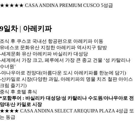
★★★★
★
CASA ANDINA PREMIUM
CUSCO
5성급
9일차
|
아레키파
조식 후 쿠스코 국내선 항공편으로 아레키파 이동
유네스코 문화유산 지정한 아레키파 역사지구 탐방
-세계문화 유산 아레키파 바실리카 대성당
-세계에서 가장 크고, 페루에서 가장 큰 종교 건물 ‘성 카탈리나
수녀원’
-야나우아로 전망대(아름다운 도시 아레키파를 한눈에 담기)
-산카밀로 시장(다양한 과일, 아레키파의 명물 치즈 철판 아이스
크림 즐기기)
중식 후 호텔 휴식
*포함투어 : 바실리카 대성당/성 카탈리나 수도원/
야나우아로 전
망대/산 카밀로 시장
★★★
★
CASA ANDINA SELECT AREQUIPA PLAZA 4성급 또
는 동급