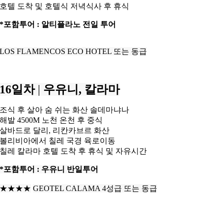
호텔 도착 및 호텔식 저녁식사 후 휴식
*포함투어 : 알티플라노 전일 투어
LOS FLAMENCOS ECO HOTEL 또는 동급
16일차
|
우유니, 칼라마
조식 후 살아 숨 쉬는 화산 솔데마냐나
해발 4500M 노천 온천 후 중식
살바드로 달리, 리칸카브르 화산
볼리비아에서 칠레 국경 육로이동
칠레 칼라마 호텔 도착 후 휴식 및 자유시간
*포함투어 : 우유니 반일투어
★★★★
GEOTEL CALAMA 4성급 또는 동급