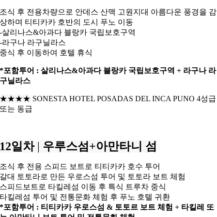
조식 후 전용차량으로 안데스 산맥 고원지대 아름다운 풍경을 감
상하며
티티카카 호반의 도시 푸노 이동
-살리나스&아과다 블랑카 국립보호구역
-라구나 라구닐라스
중식 후 이동하여 호텔 휴식
*포함투어 : 살리나스&아과다 블랑카 국립보호구역 + 라구나 라
구닐라스
★★★
★
SONESTA HOTEL POSADAS DEL INCA PUNO 4성급
또는 동급
12일차
|
우루스섬+아만타니 섬
조식 후 전용 스피드 보트로 티티카카 호수 투어
갈대 토토라로 만든 우로스섬 투어 및 토토라 보트 체험
스피드보트로 타킬레섬 이동 후 특식 트루차 중식
타킬레섬 투어 및 전통문화 체험 후
푸노 호텔 귀환
*포함투어 : 티티카카 우로스섬 & 토토르 보트 체험 +
타킬레 또