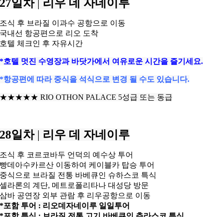
27일차
|
리우 데 자네이루
조식 후 브라질 이과수 공항으로 이동
국내선 항공편으로 리오 도착
호텔 체크인 후 자유시간
*호텔 멋진 수영장과 바닷가에서 여유로운 시간을 즐기세요.
*항공편에 따라 중식을 석식으로 변경 될 수도 있습니다.
★★★★★ RIO OTHON PALACE 5성급 또는 동급
28일차
|
리우 데 자네이루
조식 후 코르코바두 언덕의 예수상 투어
빵데아수카르산 이동하여 케이블카 탑승 투어
중식으로 브라질 전통 바베큐인 슈하스코 특식
셀라론의 계단, 메트로폴리타나 대성당 방문
삼바 공연장 외부 관람 후 리우공항으로 이동
*포함 투어 : 리오데자네이루 일일투어
*포함 특식 : 브라질 전통 고기 바베큐인 츄라스코 특식