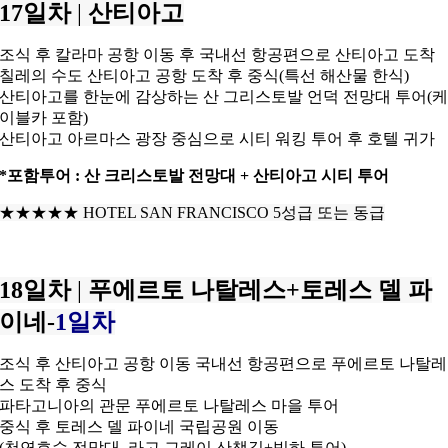
17일차
|
산티아고
조식 후 칼라마 공항 이동 후 국내선 항공편으로 산티아고 도착
칠레의 수도 산티아고 공항 도착 후 중식(특선 해산물 한식)
산티아고를 한눈에 감상하는 산 그리스토발
언덕 전망대 투어(
이블카 포함)
산티아고 아르마스 광장 중심으로 시티 워킹 투어 후 호텔 귀가
*포함투어 : 산 크리스토발 전망대 + 산티아고 시티 투어
★★★★★
HOTEL SAN FRANCISCO 5성급 또는 동급
18일차
|
푸에르토 나탈레스+토레스 델 파
이네-
1일차
조식 후 산티아고 공항 이동 국내선 항공편으로 푸에르토 나탈레
스 도착 후 중식
파타고니아의 관문 푸에르토 나탈레스 마을 투어
중식 후 토레스 델 파이네 국립공원 이동
(천연호수 전망대, 라고 그레이 산책길+빙하 투어)