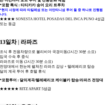
는 아만타니 보트 투어 및 전통문화 체험
*포함 특식 : 티티카카 송어 요리 트루차
*현지 사정에 따라 타킬레섬 또는 아만타니섬 투어 둘 중 하나로 진행됩
니다.
★★★★
SONESTA HOTEL POSADAS DEL INCA PUNO 4성급
또는 동급
13일차
|
라파즈
조식 후 전용차량으로 볼리비아 국경이동(2시간 30분 소요)
입국 수속 후 중식
라파즈로 이동 (2시간 30분 소요)
전망대에서 한눈에 펼쳐진 라파즈 감상 + 텔레페리코 탑승
달의 계곡 투어 후 호텔 휴식
*포함투어 : 달의계곡/텔레페리코 케이블카 탑승/라파즈 전망대
★★★
★★
RITZ APART 5성급