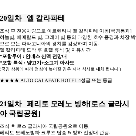
20일차
|
엘 칼라파테
조식 후 전용차량으로 아르헨티나 엘 칼라파테 이동[국경통과]
하늘빛, 에메랄드 빛, 그레이 빛 등의 다양한 호수 풍경과
차장 밖
으로 보는 파타고니아의 경치를 감상하며 이동.
엘 칼라파테 도착 후 호텔 휴식 및 자유시간
*포함투어 : 안데스 산맥 전망대
*포함 특식 : 양고기+소고기 아사도
(국경 상황에 따라 점심이 늦어질 경우 저녁 식사로 대체 됩니다.)
★★★★
ALTO CALAFATE HOTEL 4성급 또는 동급
21일차
|
페리토 모레노 빙하[로스 글라시
아 국립공원]
조식 후 로스 글라시아 국립공원으로 이동,
페리토 모레노빙하 크루즈 탑승 & 빙하 전망대 관광.