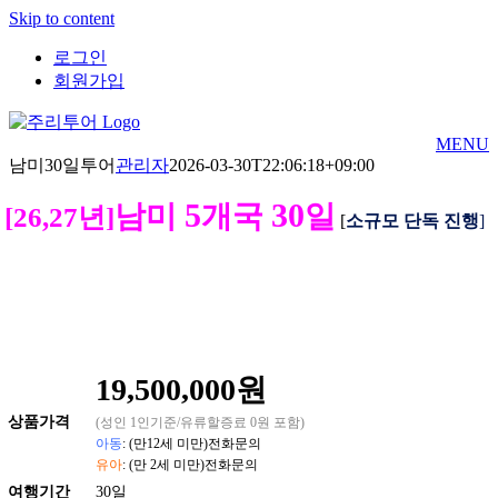
Skip to content
로그인
회원가입
MENU
남미30일투어
관리자
2026-03-30T22:06:18+09:00
5
30
남미
개국
일
[26,27년]
[
소규모 단독 진행
]
19,500,000원
상품
가격
(성인 1인기준/유류할증료 0원 포함)
아동
: (만12세 미만)전화문의
유아
: (만 2세 미만)전화문의
여행기간
30일