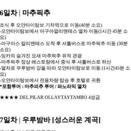
6일차
|
마추픽추
조식 후 오얀타이탐보 기차역으로 이동(40분 소요)
-오얀타이탐보에서 아구아깔리엔테스 열차 이동(1시간 45분 소
요)
-아구아스 칼리엔테스 도착 후 셔틀버스로 마추픽추 이동 (30분
소요)
-잉카의 숨겨진 요새 마추픽추 유적 관광
-마추픽추 정상 레스토랑에서 중식 후 셔틀버스로 하산
-열차로 우루밤바 강을 따라 오얀타이탐보로 이동 (1시간45분 소
요)
-오얀타이탐보에서 전용차량 탑승 후 호텔로 귀환
*포함투어 : 마추피추 투어 / 파노라믹 열차
★★★
★
DEL PILAR OLLAYTAYTAMBO 4성급
7일차
|
우루밤바 [성스러운 계곡]