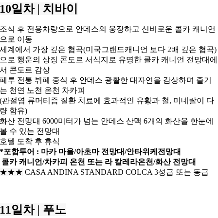
10일차
|
치바이
조식 후 전용차량으로 안데스의 웅장하고 신비로운 콜카 캐니언
으로 이동
세계에서 가장 깊은 협곡(미국그랜드캐니언 보다 2배 깊은 협곡)
으로
행운의 상징 콘도르 서식지로 유명한 콜카 캐니언 전망대에
서 콘도르 감상
페루 전통 뷔페 중식 후
안데스 광활한 대자연을 감상하며 즐기
는 천연 노천 온천 차카피
(관절염 류머티즘 질환 치료에 효과적인 유황과 철, 미네랄이 다
량 함유)
화산 전망대
6000미터가 넘는 안데스 산맥 6개의 화산을 한눈에
볼 수 있는 전망대
호텔 도착 후 휴식
*포함투어 :
마카 마을/아초마 전망대/안타위케전망대
콜카 캐니언/
차카피 온천 또는 라 칼레라온천/
화산 전망대
★★
★
CASA ANDINA STANDARD COLCA 3성급 또는 동급
11일차
|
푸노