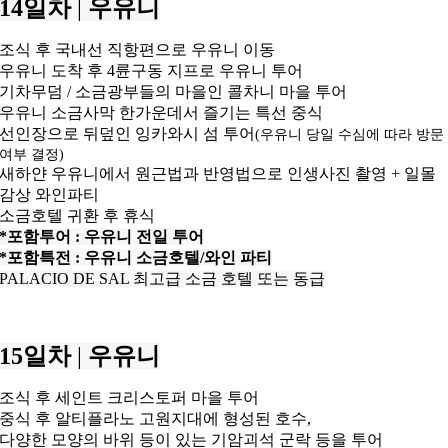
14일차
|
우유니
조식 후 국내선 직항편으로 우유니 이동
우유니 도착 후 4륜구동 지프로 우유니 투어
기차무덤 / 소금광부들의 마을인 콜차니 마을 투어
우유니 소금사막 한가운데서 즐기는 특선 중식
선인장으로 뒤덮인 잉카와시 섬 투어
(우유니 당일 수심에 따라 방문
여부 결정)
새하얀 우유니에서 원근법과 반영법으로 인생사진 촬영 + 일몰
감상 와인파티
소금호텔 귀환 후 휴식
*포함투어 : 우유니 전일 투어
*포함특전 : 우유니 소금호텔/와인 파티
PALACIO DE SAL 최고급 소금 호텔 또는 동급
15일차
|
우유니
조식 후 세인트 크리스토퍼 마을 투어
중식 후 알티플라노 고원지대에 형성된 호수,
다양한 모양의 바위 등이 있는 기암괴석 군락 등을 투어