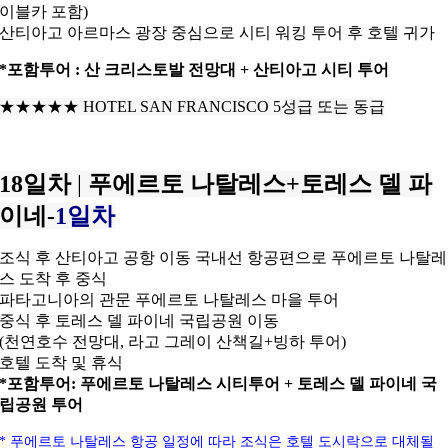
이블카 포함)
산티아고 아르마스 광장 중심으로 시티 워킹 투어 후 호텔 귀가
*포함투어 : 산 크리스토발 전망대 + 산티아고 시티 투어
★★★★★
HOTEL SAN FRANCISCO 5성급 또는 동급
18일차
|
푸에르토 나탈레스+토레스 델 파
이네-
1일차
조식 후 산티아고 공항 이동 국내선 항공편으로 푸에르토 나탈레
스 도착 후 중식
파타고니아의 관문 푸에르토 나탈레스 마을 투어
중식 후 토레스 델 파이네 국립공원 이동
(천연호수 전망대, 라고 그레이 산책길+빙하 투어)
호텔 도착 및 휴식
*포함투어: 푸에르토 나탈레스 시티투어 + 토레스 델 파이네 국
립공원 투어
* 푸에르토 나탈레스 항공
일정에 따라 조식은 호텔 도시락으로 대체될