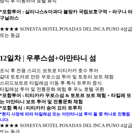
중식 후 이동하여 호텔 휴식
*포함투어 : 살리나스&아과다 블랑카 국립보호구역 + 라구나 라
구닐라스
★★★
★
SONESTA HOTEL POSADAS DEL INCA PUNO 4성급
또는 동급
12일차
|
우루스섬+아만타니 섬
조식 후 전용 스피드 보트로 티티카카 호수 투어
갈대 토토라로 만든 우로스섬 투어 및 토토라 보트 체험
스피드보트로 타킬레섬 이동 후 특식 트루차 중식
타킬레섬 투어 및 전통문화 체험 후
푸노 호텔 귀환
*포함투어 : 티티카카 우로스섬 & 토토르 보트 체험 +
타킬레 또
는 아만타니 보트 투어 및 전통문화 체험
*포함 특식 : 티티카카 송어 요리 트루차
*현지 사정에 따라 타킬레섬 또는 아만타니섬 투어 둘 중 하나로 진행됩
니다.
★★★★
SONESTA HOTEL POSADAS DEL INCA PUNO 4성급
또는 동급