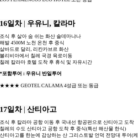
16일차
|
우유니, 칼라마
조식 후 살아 숨 쉬는 화산 솔데마냐나
해발 4500M 노천 온천 후 중식
살바드로 달리, 리칸카브르 화산
볼리비아에서 칠레 국경 육로이동
칠레 칼라마 호텔 도착 후 휴식 및 자유시간
*포함투어 : 우유니 반일투어
★★★★
GEOTEL CALAMA 4성급 또는 동급
17일차
|
산티아고
조식 후 칼라마 공항 이동 후 국내선 항공편으로 산티아고 도착
칠레의 수도 산티아고 공항 도착 후 중식(특선 해산물 한식)
산티아고를 한눈에 감상하는 산 그리스토발
언덕 전망대 투어(