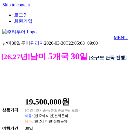
Skip to content
로그인
회원가입
MENU
남미30일투어
관리자
2026-03-30T22:05:08+09:00
5
30
남미
개국
일
[26,27년]
[
소규모 단독 진행
]
19,500,000원
상품
가격
(성인 1인기준/유류할증료 0원 포함)
아동
: (만12세 미만)전화문의
유아
: (만 2세 미만)전화문의
여행기간
30일