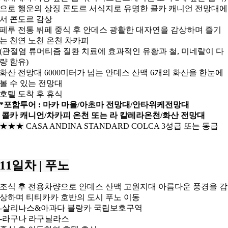
으로
행운의 상징 콘도르 서식지로 유명한 콜카 캐니언 전망대에
서 콘도르 감상
페루 전통 뷔페 중식 후
안데스 광활한 대자연을 감상하며 즐기
는 천연 노천 온천 차카피
(관절염 류머티즘 질환 치료에 효과적인 유황과 철, 미네랄이 다
량 함유)
화산 전망대
6000미터가 넘는 안데스 산맥 6개의 화산을 한눈에
볼 수 있는 전망대
호텔 도착 후 휴식
*포함투어 :
마카 마을/아초마 전망대/안타위케전망대
콜카 캐니언/
차카피 온천 또는 라 칼레라온천/
화산 전망대
★★
★
CASA ANDINA STANDARD COLCA 3성급 또는 동급
11일차
|
푸노
조식 후 전용차량으로 안데스 산맥 고원지대 아름다운 풍경을 감
상하며
티티카카 호반의 도시 푸노 이동
-살리나스&아과다 블랑카 국립보호구역
-라구나 라구닐라스