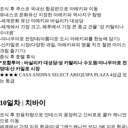
조식 후 쿠스코 국내선 항공편으로 아레키파 이동
유네스코 문화유산 지정한 아레키파 역사지구 탐방
-세계문화 유산 아레키파 바실리카 대성당
-세계에서 가장 크고, 페루에서 가장 큰 종교 건물 ‘성 카탈리나
수녀원’
-야나우아로 전망대(아름다운 도시 아레키파를 한눈에 담기)
-산카밀로 시장(다양한 과일, 아레키파의 명물 치즈 철판 아이스
크림 즐기기)
중식 후 호텔 휴식
*포함투어 : 바실리카 대성당/성 카탈리나 수도원/
야나우아로 전
망대/산 카밀로 시장
★★★
★
CASA ANDINA SELECT AREQUIPA PLAZA 4성급 또
는 동급
10일차
|
치바이
조식 후 전용차량으로 안데스의 웅장하고 신비로운 콜카 캐니언
으로 이동
세계에서 가장 깊은 협곡(미국그랜드캐니언 보다 2배 깊은 협곡)