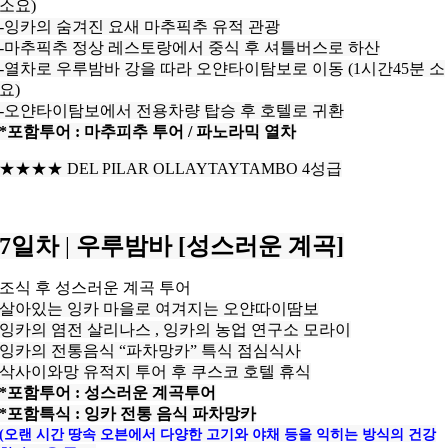
소요)
-잉카의 숨겨진 요새 마추픽추 유적 관광
-마추픽추 정상 레스토랑에서 중식 후 셔틀버스로 하산
-열차로 우루밤바 강을 따라 오얀타이탐보로 이동 (1시간45분 소
요)
-오얀타이탐보에서 전용차량 탑승 후 호텔로 귀환
*포함투어 : 마추피추 투어 / 파노라믹 열차
★★★
★
DEL PILAR OLLAYTAYTAMBO 4성급
7일차
|
우루밤바 [성스러운 계곡]
조식 후 성스러운 계곡 투어
살아있는 잉카 마을로 여겨지는 오얀따이땀보
잉카의 염전 살리나스 , 잉카의 농업 연구소 모라이
잉카의 전통음식 “파차망카” 특식 점심식사
삭사이와망 유적지 투어 후 쿠스코
호텔 휴식
*포함투어 : 성스러운 계곡투어
*포함특식 : 잉카 전통 음식 파차망카
(오랜 시간 땅속 오븐에서 다양한 고기와 야채 등을 익히는 방식의 건강