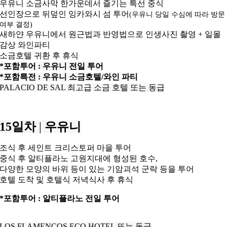
우유니 소금사막 한가운데서 즐기는 특선 중식
선인장으로 뒤덮인 잉카와시 섬 투어
(우유니 당일 수심에 따라 방문
여부 결정)
새하얀 우유니에서 원근법과 반영법으로 인생사진 촬영 + 일몰
감상 와인파티
소금호텔 귀환 후 휴식
*포함투어 : 우유니 전일 투어
*포함특전 : 우유니 소금호텔/와인 파티
PALACIO DE SAL 최고급 소금 호텔 또는 동급
15일차
|
우유니
조식 후 세인트 크리스토퍼 마을 투어
중식 후 알티플라노 고원지대에 형성된 호수,
다양한 모양의 바위 등이 있는 기암괴석 군락 등을 투어
호텔 도착 및 호텔식 저녁식사 후 휴식
*포함투어 : 알티플라노 전일 투어
LOS FLAMENCOS ECO HOTEL 또는 동급