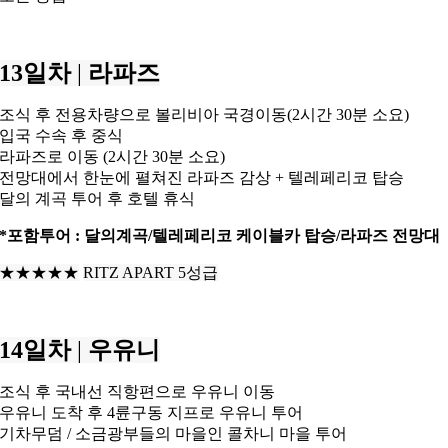
13일차
|
라파즈
조식 후 전용차량으로 볼리비아 국경이동(2시간 30분 소요)
입국 수속 후 중식
라파즈로 이동 (2시간 30분 소요)
전망대에서 한눈에 펼쳐진 라파즈 감상 + 텔레페리코 탑승
달의 계곡 투어 후 호텔 휴식
*포함투어 : 달의계곡/텔레페리코 케이블카 탑승/라파즈 전망대
★★★
★★
RITZ APART 5성급
14일차
|
우유니
조식 후 국내선 직항편으로 우유니 이동
우유니 도착 후 4륜구동 지프로 우유니 투어
기차무덤 / 소금광부들의 마을인 콜차니 마을 투어