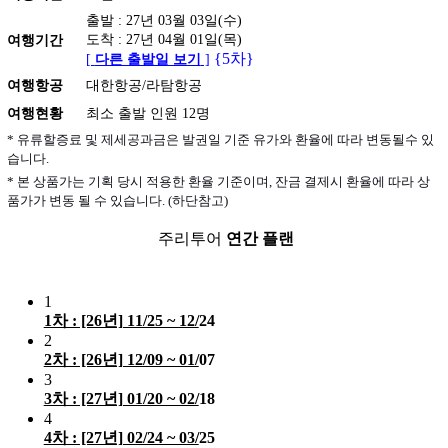
출발 : 27년 03월 03일(수)
도착 : 27년 04월 01일(목)
여행기간
{5차}
[
다른 출발일 보기
]
여행항공
대한항공/라탐항공
여행현황
최소 출발 인원 12명
* 유류할증료 및 제세공과금은 발권일 기준 유가와 환율에 따라 변동될수 있
습니다.
* 본 상품가는 기획 당시 적용한 환율 기준이며, 잔금 결제시 환율에 따라 상
품가가 변동 될 수 있습니다. (하단참고)
주리투어
연간 플랜
1
1차 : [26년] 11/25 ~ 12/
24
2
2차 : [26년] 12/09 ~ 01/
07
3
3차 : [27년] 01/20 ~ 02/
18
4
4차 : [27년] 02/24 ~ 03/
25