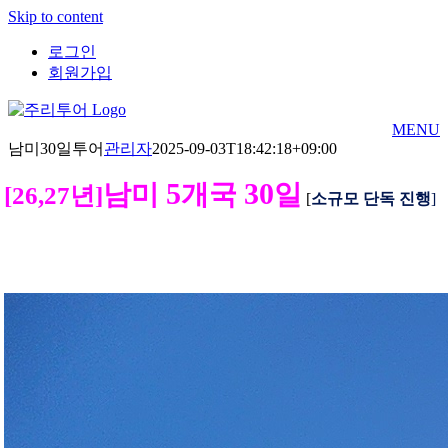
Skip to content
로그인
회원가입
MENU
남미30일투어
관리자
2025-09-03T18:42:18+09:00
5
30
남미
개국
일
[26,27년]
[
소규모 단독 진행
]