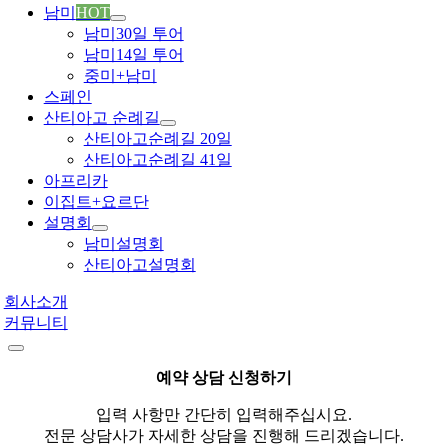
남미
HOT
남미30일 투어
남미14일 투어
중미+남미
스페인
산티아고 순례길
산티아고순례길 20일
산티아고순례길 41일
아프리카
이집트+요르단
설명회
남미설명회
산티아고설명회
회사소개
커뮤니티
예약 상담 신청하기
입력 사항만 간단히 입력해주십시요.
전문 상담사가 자세한 상담을 진행해 드리겠습니다.