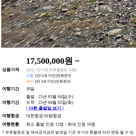
17,500,000원 ~
상품
가격
(성인 1인기준/유류할증료 포함)
아동
: (만12세 미만)전화문의
유아
: (만 2세 미만)전화문의
여행기간
30일
출발 : 25년 03월 04일(수)
여행기간
도착 : 25년 04월 02일(화)
[
다른 출발일 보기
]
여행항공
대한항공/라탐항공
여행현황
최소 출발 인원 12명 / 최대 인원 16명
* 유류할증료 및 제세공과금은 발권일 기준 유가와 환율에 따라 변동 될 수 있