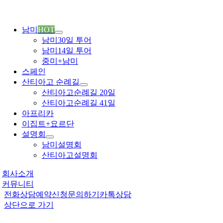
남미
HOT
남미30일 투어
남미14일 투어
중미+남미
스페인
산티아고 순례길
산티아고순례길 20일
산티아고순례길 41일
아프리카
이집트+요르단
설명회
남미설명회
산티아고설명회
회사소개
커뮤니티
전화상담
예약신청
문의하기
카톡상담
상단으로 가기