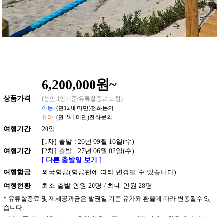
6,200,000원~
상품
가격
(성인 1인기준/유류할증료 포함)
아동
: (만12세 미만)전화문의
유아
: (만 2세 미만)전화문의
여행기간
20일
[1차] 출발 : 26년 09월 16일(수)
여행기간
[2차] 출발 : 27년 06월 02일(수)
[
다른 출발일 보기
]
여행항공
외국항공(항공편에 따라 변경될 수 있습니다)
여행현황
최소 출발 인원 20명 / 최대 인원 28명
* 유류할증료 및 제세공과금은 발권일 기준 유가와 환율에 따라 변동될수 있
습니다.