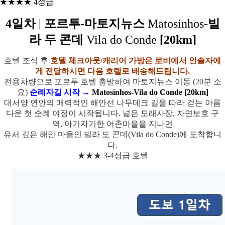
★★★
★
4성급
4일차
|
포르투-마토지뉴스
Matosinhos-
빌
라 두 콘데
Vila do Conde
[
20km]
호텔 조식 후
호텔 체크아웃/캐리어 가방은 로비에서 인솔자에
게 전달하시면 다음 호텔로 배송해드립니다.
전용차량으로 포르투 호텔 출발하여 마토지뉴스 이동 (20분 소
요)
순례자길 시작
→
Matosinhos-Vila do Conde [20km]
대서양 연안의 매력적인 해안선 나무데크 길을 따라 걷는 아름
다운 첫 순례 여정이 시작됩니다. 넒은 모래사장, 자연보호 구
역, 아기자기한 어촌마을을 지나면
유서 깊은 해안 마을인 빌라 도 콘데(Vila do Conde)에 도착합니
다.
★★★ 3-4성급 호텔