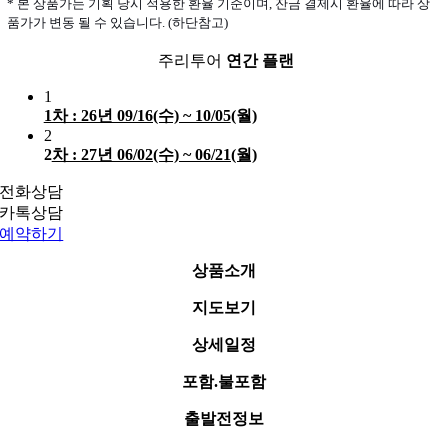
* 본 상품가는 기획 당시 적용한 환율 기준이며, 잔금 결제시 환율에 따라 상
품가가 변동 될 수 있습니다. (하단참고)
주리투어
연간 플랜
1
1차 : 26년 09/16(수) ~ 10/05
(월)
2
2
차 : 27년 06/02(수) ~ 06/21(월)
전화상담
카톡상담
예약하기
상품소개
지도보기
상세일정
포함.불포함
출발전정보