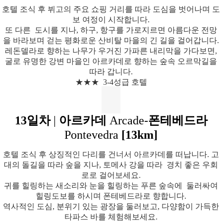
호텔 조식 후 뷔고의 주요 쇼핑 거리를 따라 도심을 벗어나며 도
보 여정이 시작합니다.
또 다른 도시를 지나, 하구, 항구를 가로지르면 아름다운 전망
을 바라보며 걷는 평화로운 산비탈 마을의 긴 길을 걸어갑니다.
레돈델라로 향하는 나무가 우거진 가파른 내리막을 가다보면,
굴로 유명한 강변 마을인 아르카데로 향하는 숲속 오르막길을
따라 갑니다.
★★★ 3-4성급 호텔
13일차
|
아르카데
Arcade-
폰테베드라
Pontevedra
[13km]
호텔 조식 후 상징적인 다리를 건너서 아르카데를 떠납니다. 고
대의 돌길을 따라 숲을 지나, 토메사 강을 따라 경치 좋은 우회
로로 걸어보세요.
귀를 힐링하는 새소리와 눈을 힐링하는 푸른 숲속에 둘러싸여
힐링도보를 하시며 폰테베드라로 향합니다.
역사적인 도심, 분위기 있는 광장을 둘러보고, 다양함이 가득한
타파스 바를 체험해보세요.