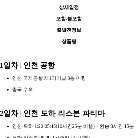
상세일정
포함.불포함
출발전정보
상품평
1일차
|
인천 공항
인천 국제공항 제1터미널 3층 미팅
출국 수속
2일차
|
인천-도하-리스본-파티마
인천-도하 1:20-05:45(10시간25분 비행) – 환승 3시간 15분
도하-리스본 09:00-15:00(8시간 비행)