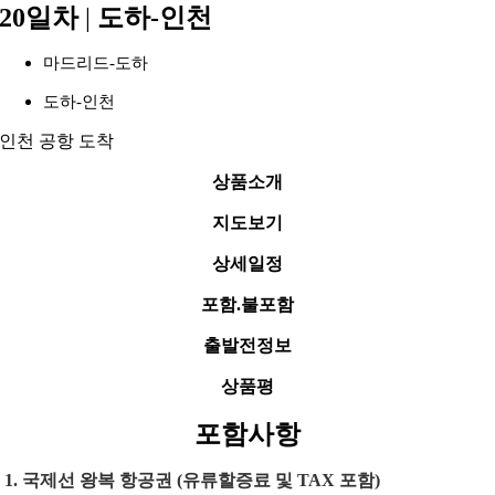
20일차
|
도하-인천
마드리드-도하
도하-인천
인천 공항 도착
상품소개
지도보기
상세일정
포함.불포함
출발전정보
상품평
포함사항
1. 국제선 왕복 항공권 (유류할증료 및 TAX 포함)