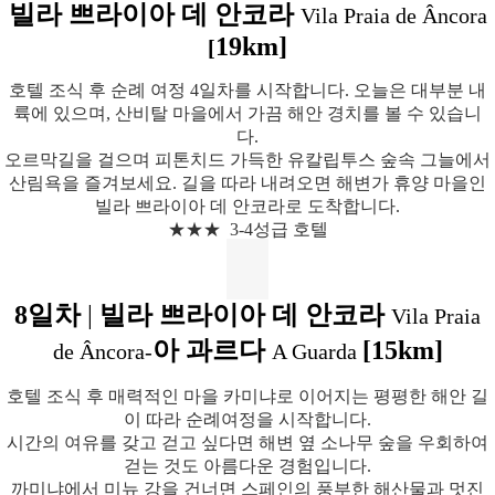
빌라 쁘라이아 데 안코라
Vila Praia de Âncora
19km]
[
호텔 조식 후 순례 여정 4일차를 시작합니다. 오늘은 대부분 내
륙에 있으며, 산비탈 마을에서 가끔 해안 경치를 볼 수 있습니
다.
오르막길을 걸으며 피톤치드 가득한 유칼립투스 숲속 그늘에서
산림욕을 즐겨보세요.
길을 따라 내려오면 해변가 휴양 마을인
빌라 쁘라이아 데 안코라로 도착합니다.
★★★ 3-4성급 호텔
8일차
|
빌라 쁘라이아 데 안코라
Vila Praia
아 과르다
[15km]
de Âncora-
A Guarda
호텔 조식 후 매력적인 마을 카미냐로 이어지는 평평한 해안 길
이 따라 순례여정을 시작합니다.
시간의 여유를 갖고 걷고 싶다면 해변 옆 소나무 숲을 우회하여
걷는 것도 아름다운 경험입니다.
까미냐에서 미뉴 강을 건너면 스페인의 풍부한 해산물과 멋진