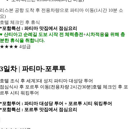
리스본 공항 도착 후 전용차량으로 파티마 이동(1시간 10분 소
요)
호텔 체크인 후 휴식
*포함특선 : 파티마 맛집에서 점심요리
♥ 산티아고 순례길 도보 시작 전 체력충전+시차적응을 위해 충
분한 휴식을 취합니다.
★★★★ 4성급
3일차
|
파티마-포루투
호텔 조식 후 세계3대 성지 파티마 대성당 투어
점심식사 후 포르투 이동[전용차량 2시간30분]호텔 체크인 후 포
르투 시티 워킹투어
*포함투어 : 파티마 대성당 투어 +
포르투 시티 워킹투어
*포함특선 : 포르투 맛집에서 점심요리