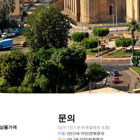
문의
상품
가격
(성인 1인기준/유류할증료 포함)
아동
: (만12세 미만)전화문의
유아
: (만 2세 미만)전화문의