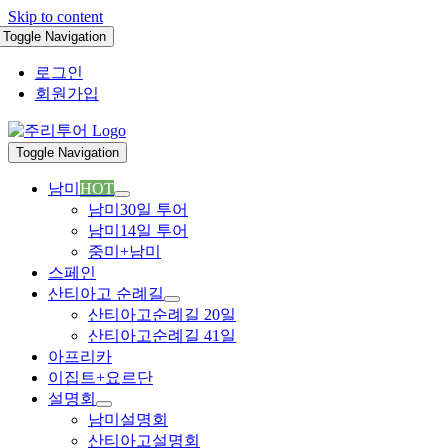
Skip to content
Toggle Navigation
로그인
회원가입
Toggle Navigation
남미
HOT
남미30일 투어
남미14일 투어
중미+남미
스페인
산티아고 순례길
산티아고순례길 20일
산티아고순례길 41일
아프리카
이집트+요르단
설명회
남미설명회
산티아고설명회