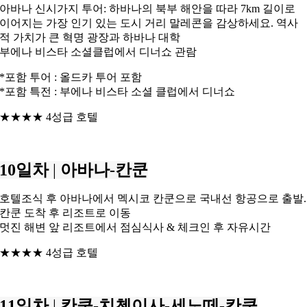
아바나 신시가지 투어: 하바나의 북부 해안을 따라 7km 길이로
이어지는 가장 인기 있는 도시 거리 말레콘을 감상하세요. 역사
적 가치가 큰 혁명 광장과 하바나 대학
부에나 비스타 소셜클럽에서 디너쇼 관람
*포함 투어 : 올드카 투어 포함
*포함 특전 : 부에나 비스타 소셜 클럽에서 디너쇼
★★★★ 4성급 호텔
10일차
|
아바나-칸쿤
호텔조식 후 아바나에서 멕시코 칸쿤으로 국내선 항공으로 출발.
칸쿤 도착 후 리조트로 이동
멋진 해변 앞 리조트에서 점심식사 & 체크인 후 자유시간
★★★★ 4성급 호텔
11일차
|
칸쿤-치첸이사-세노떼-칸쿤