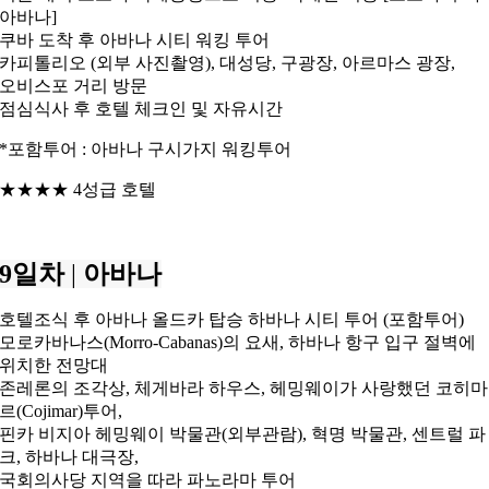
아바나]
쿠바 도착 후 아바나 시티 워킹 투어
카피톨리오 (외부 사진촬영), 대성당, 구광장, 아르마스 광장,
오비스포 거리 방문
점심식사 후 호텔 체크인 및 자유시간
*포함투어 : 아바나 구시가지 워킹투어
★★★★ 4성급 호텔
9일차
|
아바나
호텔조식 후 아바나 올드카 탑승 하바나 시티 투어 (포함투어)
모로카바나스(Morro-Cabanas)의 요새, 하바나 항구 입구 절벽에
위치한 전망대
존레론의 조각상, 체게바라 하우스, 헤밍웨이가 사랑했던 코히마
르(Cojimar)투어,
핀카 비지아 헤밍웨이 박물관(외부관람), 혁명 박물관, 센트럴 파
크, 하바나 대극장,
국회의사당 지역을 따라 파노라마 투어