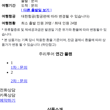
출발 : 문의
여행기간
도착 : 문의
[
다른 출발일 보기
]
여행항공
대한항공(항공편에 따라 변경될 수 있습니다)
여행현황
최소 출발 인원 20명 / 최대 인원 24명
* 유류할증료 및 제세공과금은 발권일 기준 유가와 환율에 따라 변동될수 있
습니다.
* 본 상품가는 기획 당시 적용한 환율 기준이며, 잔금 결제시 환율에 따라 상
품가가 변동 될 수 있습니다. (하단참고)
주리투어
연간 플랜
1
1차 : 문의
2
2차 : 문의
전화상담
카톡상담
예약하기
상품소개