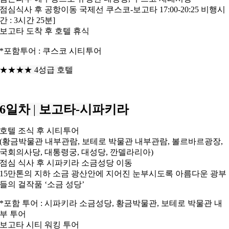
점심식사 후 공항이동 국제선 쿠스코-보고타 17:00-20:25 비행시
간 : 3시간 25분]
보고타 도착 후 호텔 휴식
*포함투어 : 쿠스코 시티투어
★★
★
★ 4성급 호텔
6일차
|
보고타-시파키라
호텔 조식 후 시티투어
(황금박물관 내부관람, 보테로 박물관 내부관람, 볼르바르광장,
국회의사당, 대통령궁, 대성당, 깐델라리아)
점심 식사 후 시파키라 소금성당 이동
15만톤의 지하 소금 광산안에 지어진 눈부시도록 아름다운 광부
들의 걸작품 ‘소금 성당’
*포함 투어 : 시파키라 소금성당, 황금박물관, 보테로 박물관 내
부 투어
보고타 시티 워킹 투어