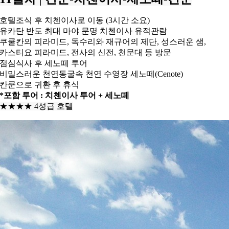
호텔조식 후 치첸이사로 이동 (3시간 소요)
유카탄 반도 최대 마야 문명 치첸이사 유적관람
쿠쿨칸의 피라미드, 독수리와 재규어의 제단, 성스러운 샘,
카스티요 피라미드, 전사의 신전, 천문대 등 방문
점심식사 후 세노떼 투어
비밀스러운 천연동굴속 천연 수영장 세노떼(Cenote)
칸쿤으로 귀환 후 휴식
*포함 투어 : 치첸이사 투어 + 세노떼
★★★★ 4성급 호텔