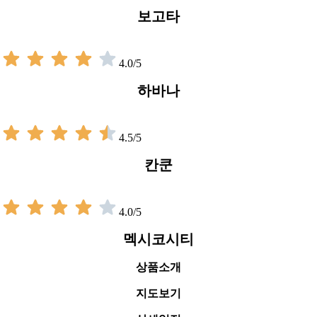
보고타
4.0/5
하바나
4.5/5
칸쿤
4.0/5
멕시코시티
상품소개
지도보기