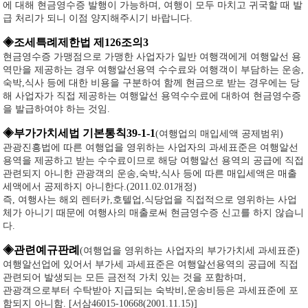
에 대해 현금영수증 발행이 가능하며, 여행이 모두 마치고 귀국할 때 발
급 처리가 되니 이점 양지해주시기 바랍니다.
◈조세특례제한법 제126조의3
현금영수증 가맹점으로 가맹한 사업자가 일반 여행객에게 여행알선 용
역만을 제공하는 경우 여행알선용역 수수료와 여행객이 부담하는 운송,
숙박,식사 등에 대한 비용을 구분하여 함께 현금으로 받는 경우에는 당
해 사업자가 직접 제공하는 여행알선 용역수수료에 대하여 현금영수증
을 발급하여야 하는 것임.
◈부가가치세법 기본통칙39-1-1
(여행업의 매입세액 공제범위)
관광진흥법에 따른 여행업을 영위하는 사업자의 과세표준은 여행알선
용역을 제공하고 받는 수수료이므로 해당 여행알선 용역의 공급에 직접
관련되지 아니한 관광객의 운송,숙박,식사 등에 따른 매입세액은 매출
세액에서 공제하지 아니한다.(2011.02.01개정)
즉, 여행사는 해외 렌터카,호텔업,식당업을 직접적으로 영위하는 사업
체가 아니기 때문에 여행사의 매출로써 현금영수증 신고를 하지 않습니
다.
◈관련예규판례
(여행업을 영위하는 사업자의 부가가치세 과세표준)
여행알선업에 있어서 부가세 과세표준은 여행알선용역의 공급에 직접
관련되어 발생되는 모든 금전적 가치 있는 것을 포함하며,
관광객으로부터 수탁받아 지급되는 숙박비,운송비등은 과세표준에 포
함되지 아니함.
[서삼46015-10668(2001.11.15)]