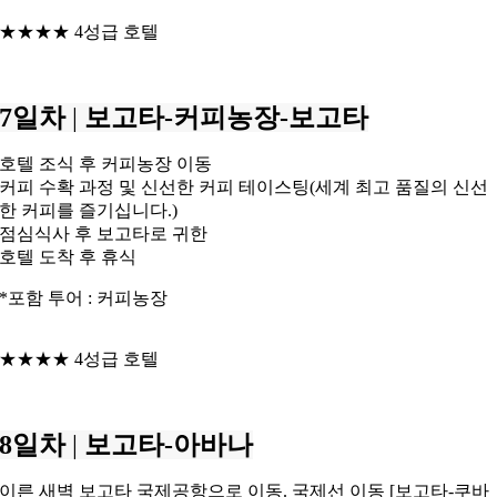
★★★★ 4성급 호텔
7일차
|
보고타-커피농장-보고타
호텔 조식 후 커피농장 이동
커피 수확 과정 및 신선한 커피 테이스팅(세계 최고 품질의 신선
한 커피를 즐기십니다.)
점심식사 후 보고타로 귀한
호텔 도착 후 휴식
*포함 투어 : 커피농장
★★★★ 4성급 호텔
8일차
|
보고타-아바나
이른 새벽 보고타 국제공항으로 이동. 국제선 이동 [보고타-쿠바