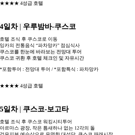
★★★★ 4성급 호텔
4일차
|
우루밤바-쿠스코
호텔 조식 후 쿠스코로 이동
잉카의 전통음식 “파차망카” 점심식사
쿠스코를 한눈에 바라보는 전망대 투어
쿠스코 귀환 후 호텔 체크인 및 자유시간
*포함투어 : 전망대 투어 / *포함특식 : 파차망카
★★
★
★ 4성급 호텔
5일차
|
쿠스코-보고타
호텔 조식 후 쿠스코 워킹시티투어
아르마스 광장, 작은 틈새하나 없는 12각의 돌
검은피부 예수상으로 유명한 대성당, 쿠스코 재래시장