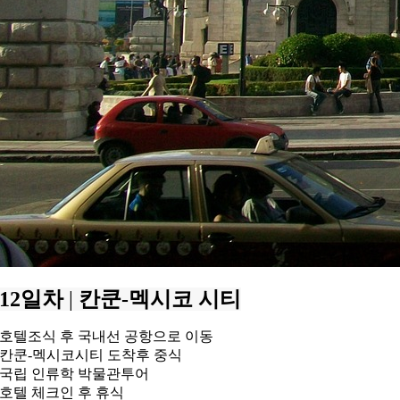
12일차
|
칸쿤-멕시코 시티
호텔조식 후 국내선 공항으로 이동
칸쿤-멕시코시티 도착후 중식
국립 인류학 박물관투어
호텔 체크인 후 휴식