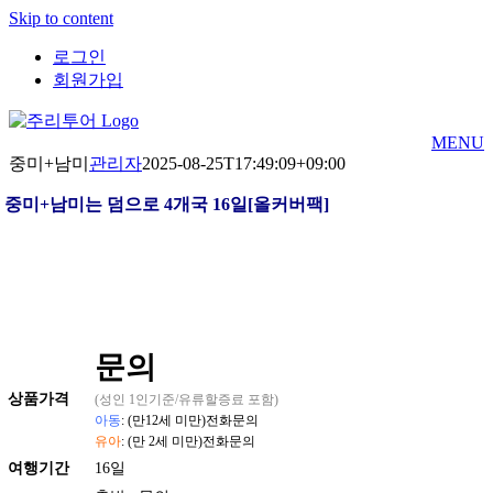
Skip to content
로그인
회원가입
MENU
중미+남미
관리자
2025-08-25T17:49:09+09:00
중미+남미는 덤으로 4개국 16일[올커버팩]
문의
상품
가격
(성인 1인기준/유류할증료 포함)
아동
: (만12세 미만)전화문의
유아
: (만 2세 미만)전화문의
여행기간
16일