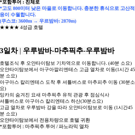
*포함투어 : 친체로
*고도 800미터 낮은 마을로 이동합니다. 충분한 휴식으로 고산적
응이 수월합니다.
(쿠스코: 3600m → 우르밤바: 2870m)
★★★
★
4성급 호텔
3일차
|
우루밤바-마추픽추-우루밤바
호텔조식 후 오얀타이탐보 기차역으로 이동합니다. (40분 소요)
오얀타이탐보에서 아구아깔리엔테스 고급 열차로 이동(1시간 4
분 소요)
아구아스 칼리엔테스 도착 후 셔틀버스로 마추피추 이동 (30분
요)
잉카의 숨겨진 요새 마추픽추 유적 관광 후 점심식사
셔틀버스로 아구아스 칼리엔테스 하산(30분소요)
고급 열차로 우루밤바 강을 따라 오얀타이탐보로 이동 (1시간45
분 소요)
오얀타이탐보에서 전용차량으로 호텔 귀환
*포함투어 : 마추픽추 투어 / 파노라믹 열차