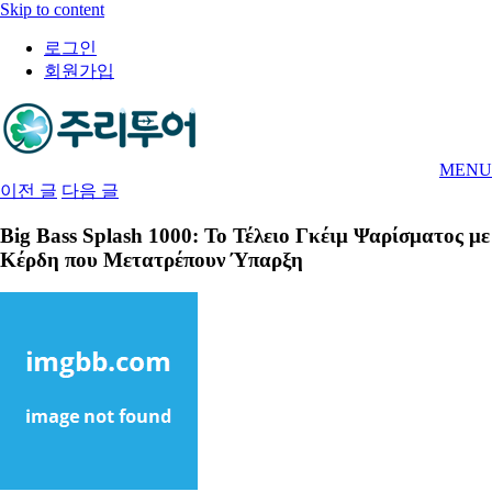
Skip to content
로그인
회원가입
MENU
이전 글
다음 글
Big Bass Splash 1000: Το Τέλειο Γκέιμ Ψαρίσματος με
Κέρδη που Μετατρέπουν Ύπαρξη