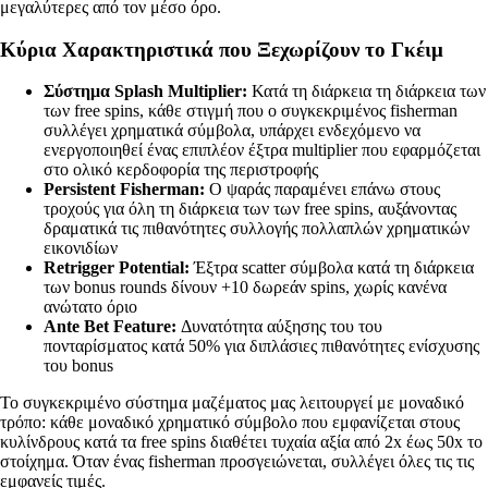
μεγαλύτερες από τον μέσο όρο.
Κύρια Χαρακτηριστικά που Ξεχωρίζουν το Γκέιμ
Σύστημα Splash Multiplier:
Κατά τη διάρκεια τη διάρκεια των
των free spins, κάθε στιγμή που ο συγκεκριμένος fisherman
συλλέγει χρηματικά σύμβολα, υπάρχει ενδεχόμενο να
ενεργοποιηθεί ένας επιπλέον έξτρα multiplier που εφαρμόζεται
στο ολικό κερδοφορία της περιστροφής
Persistent Fisherman:
Ο ψαράς παραμένει επάνω στους
τροχούς για όλη τη διάρκεια των των free spins, αυξάνοντας
δραματικά τις πιθανότητες συλλογής πολλαπλών χρηματικών
εικονιδίων
Retrigger Potential:
Έξτρα scatter σύμβολα κατά τη διάρκεια
των bonus rounds δίνουν +10 δωρεάν spins, χωρίς κανένα
ανώτατο όριο
Ante Bet Feature:
Δυνατότητα αύξησης του του
πονταρίσματος κατά 50% για διπλάσιες πιθανότητες ενίσχυσης
του bonus
Το συγκεκριμένο σύστημα μαζέματος μας λειτουργεί με μοναδικό
τρόπο: κάθε μοναδικό χρηματικό σύμβολο που εμφανίζεται στους
κυλίνδρους κατά τα free spins διαθέτει τυχαία αξία από 2x έως 50x το
στοίχημα. Όταν ένας fisherman προσγειώνεται, συλλέγει όλες τις τις
εμφανείς τιμές.