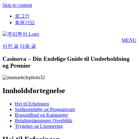
Skip to content
로그인
회원가입
MENU
이전 글
다음 글
Casinova – Din Endelige Guide til Underholdning
og Premier
Innholdsfortegnelse
Hei til Erfaringen
Spillportefølje og Programvare
Bonustilbud og Kampanjer
Betalingsløsninger Overblikk
Trygghet og Lisensering