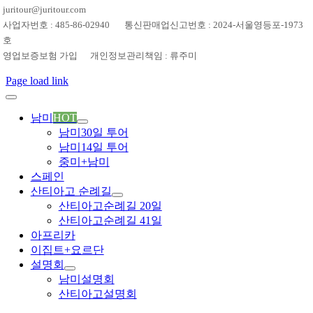
juritour@juritour.com
사업자번호 : 485-86-02940 통신판매업신고번호 : 2024-서울영등포-1973
호
영업보증보험 가입 개인정보관리책임 : 류주미
Page load link
남미
HOT
남미30일 투어
남미14일 투어
중미+남미
스페인
산티아고 순례길
산티아고순례길 20일
산티아고순례길 41일
아프리카
이집트+요르단
설명회
남미설명회
산티아고설명회