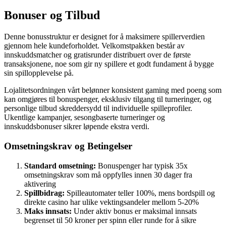
Bonuser og Tilbud
Denne bonusstruktur er designet for å maksimere spillerverdien
gjennom hele kundeforholdet. Velkomstpakken består av
innskuddsmatcher og gratisrunder distribuert over de første
transaksjonene, noe som gir ny spillere et godt fundament å bygge
sin spillopplevelse på.
Lojalitetsordningen vårt belønner konsistent gaming med poeng som
kan omgjøres til bonuspenger, eksklusiv tilgang til turneringer, og
personlige tilbud skreddersydd til individuelle spilleprofiler.
Ukentlige kampanjer, sesongbaserte turneringer og
innskuddsbonuser sikrer løpende ekstra verdi.
Omsetningskrav og Betingelser
Standard omsetning:
Bonuspenger har typisk 35x
omsetningskrav som må oppfylles innen 30 dager fra
aktivering
Spillbidrag:
Spilleautomater teller 100%, mens bordspill og
direkte casino har ulike vektingsandeler mellom 5-20%
Maks innsats:
Under aktiv bonus er maksimal innsats
begrenset til 50 kroner per spinn eller runde for å sikre