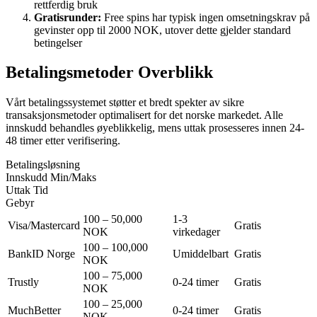
rettferdig bruk
Gratisrunder:
Free spins har typisk ingen omsetningskrav på
gevinster opp til 2000 NOK, utover dette gjelder standard
betingelser
Betalingsmetoder Overblikk
Vårt betalingssystemet støtter et bredt spekter av sikre
transaksjonsmetoder optimalisert for det norske markedet. Alle
innskudd behandles øyeblikkelig, mens uttak prosesseres innen 24-
48 timer etter verifisering.
Betalingsløsning
Innskudd Min/Maks
Uttak Tid
Gebyr
100 – 50,000
1-3
Visa/Mastercard
Gratis
NOK
virkedager
100 – 100,000
BankID Norge
Umiddelbart
Gratis
NOK
100 – 75,000
Trustly
0-24 timer
Gratis
NOK
100 – 25,000
MuchBetter
0-24 timer
Gratis
NOK