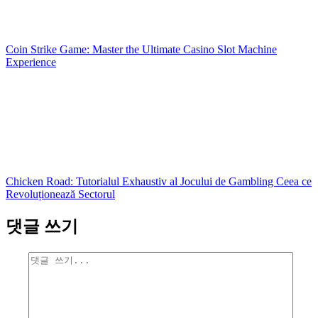
Coin Strike Game: Master the Ultimate Casino Slot Machine
Experience
Chicken Road: Tutorialul Exhaustiv al Jocului de Gambling Ceea ce
Revoluționează Sectorul
댓글 쓰기