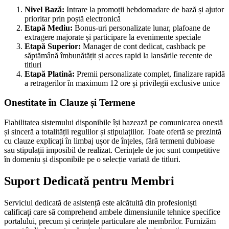
Nivel Bază:
Intrare la promoții hebdomadare de bază și ajutor
prioritar prin poștă electronică
Etapă Mediu:
Bonus-uri personalizate lunar, plafoane de
extragere majorate și participare la evenimente speciale
Etapă Superior:
Manager de cont dedicat, cashback pe
săptămână îmbunătățit și acces rapid la lansările recente de
titluri
Etapă Platină:
Premii personalizate complet, finalizare rapidă
a retragerilor în maximum 12 ore și privilegii exclusive unice
Onestitate în Clauze și Termene
Fiabilitatea sistemului disponibile își bazează pe comunicarea onestă
și sinceră a totalității regulilor și stipulațiilor. Toate ofertă se prezintă
cu clauze explicați în limbaj ușor de înțeles, fără termeni dubioase
sau stipulații imposibil de realizat. Cerințele de joc sunt competitive
în domeniu și disponibile pe o selecție variată de titluri.
Suport Dedicată pentru Membri
Serviciul dedicată de asistență este alcătuită din profesioniști
calificați care să comprehend ambele dimensiunile tehnice specifice
portalului, precum și cerințele particulare ale membrilor. Furnizăm