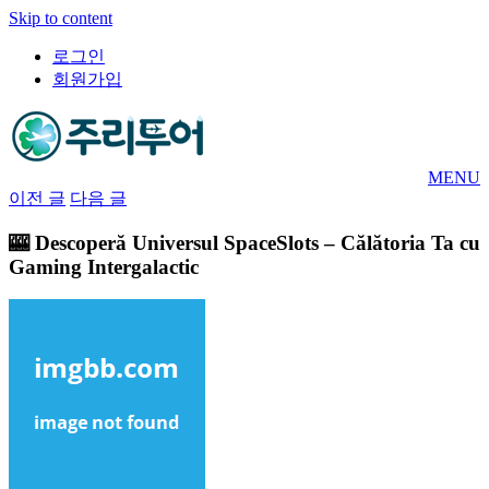
Skip to content
로그인
회원가입
MENU
이전 글
다음 글
🎰 Descoperă Universul SpaceSlots – Călătoria Ta cu
Gaming Intergalactic