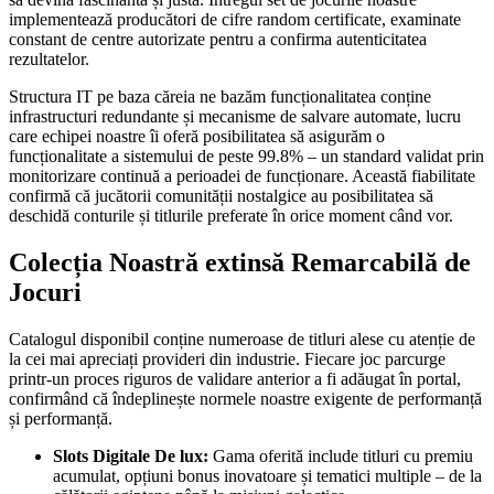
implementează producători de cifre random certificate, examinate
constant de centre autorizate pentru a confirma autenticitatea
rezultatelor.
Structura IT pe baza căreia ne bazăm funcționalitatea conține
infrastructuri redundante și mecanisme de salvare automate, lucru
care echipei noastre îi oferă posibilitatea să asigurăm o
funcționalitate a sistemului de peste 99.8% – un standard validat prin
monitorizare continuă a perioadei de funcționare. Această fiabilitate
confirmă că jucătorii comunității nostalgice au posibilitatea să
deschidă conturile și titlurile preferate în orice moment când vor.
Colecția Noastră extinsă Remarcabilă de
Jocuri
Catalogul disponibil conține numeroase de titluri alese cu atenție de
la cei mai apreciați provideri din industrie. Fiecare joc parcurge
printr-un proces riguros de validare anterior a fi adăugat în portal,
confirmând că îndeplinește normele noastre exigente de performanță
și performanță.
Slots Digitale De lux:
Gama oferită include titluri cu premiu
acumulat, opțiuni bonus inovatoare și tematici multiple – de la