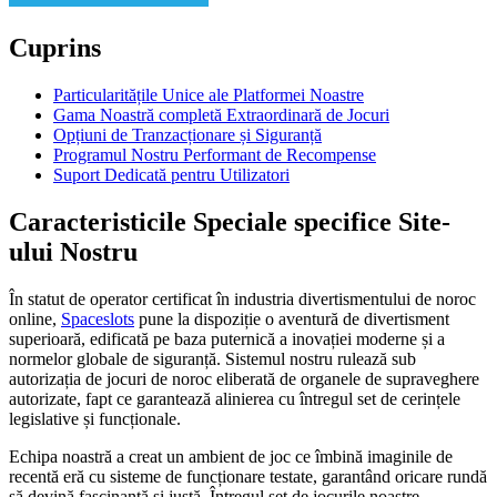
Cuprins
Particularitățile Unice ale Platformei Noastre
Gama Noastră completă Extraordinară de Jocuri
Opțiuni de Tranzacționare și Siguranță
Programul Nostru Performant de Recompense
Suport Dedicată pentru Utilizatori
Caracteristicile Speciale specifice Site-
ului Nostru
În statut de operator certificat în industria divertismentului de noroc
online,
Spaceslots
pune la dispoziție o aventură de divertisment
superioară, edificată pe baza puternică a inovației moderne și a
normelor globale de siguranță. Sistemul nostru rulează sub
autorizația de jocuri de noroc eliberată de organele de supraveghere
autorizate, fapt ce garantează alinierea cu întregul set de cerințele
legislative și funcționale.
Echipa noastră a creat un ambient de joc ce îmbină imaginile de
recentă eră cu sisteme de funcționare testate, garantând oricare rundă
să devină fascinantă și justă. Întregul set de jocurile noastre