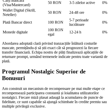
Cărți Bancară
50 RON
3-5 zilelor active
0%
(Visa/Mastercard)
Wallet Digital (Skrill,
50 RON
24-48 ore
0%
Neteller)
5-7 perioade
Plată Bancar direct
100 RON
0%
lucrătoare
100 RON
Monede digitale
12-24 h
0%
egal
Abordarea adoptată clară privind tranzacțiile înlătură costurile
mascate, permițându-ți să știi exact cât să prognozezi la fiecare
transfer financiară. Echipa nostru de plăți finalizează aplicațiile de
returnare prompt, urmând termenele indicate pentru toate variantă de
plată.
Programul Nostalgic Superior de
Bonusuri
Am construit un mecanism de recompensare pe mai multe etape ce
recompensează participarea constantă și loialitatea utilizatorilor
nostalgici. Fiecare miză plasat adaugă la acumularea de puncte de
fidelitate, ce sunt capabile să ajungă schimbate în credite premiu sau
multiple privilegii exclusive.