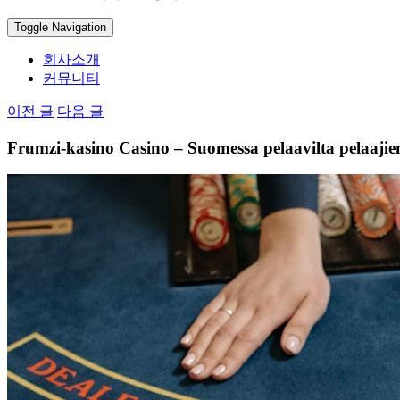
Toggle Navigation
회사소개
커뮤니티
이전 글
다음 글
Frumzi-kasino Casino – Suomessa pelaavilta pelaajie