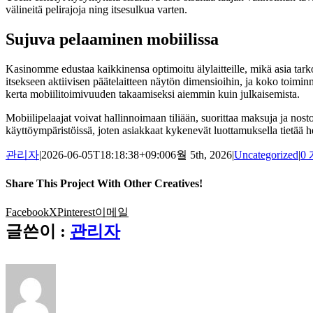
välineitä pelirajoja ning itsesulkua varten.
Sujuva pelaaminen mobiilissa
Kasinomme edustaa kaikkinensa optimoitu älylaitteille, mikä asia tar
itsekseen aktiivisen päätelaitteen näytön dimensioihin, ja koko toiminn
kerta mobiilitoimivuuden takaamiseksi aiemmin kuin julkaisemista.
Mobiilipelaajat voivat hallinnoimaan tiliään, suorittaa maksuja ja nos
käyttöympäristöissä, joten asiakkaat kykenevät luottamuksella tietää h
관리자
|
2026-06-05T18:18:38+09:00
6월 5th, 2026
|
Uncategorized
|
0
Share This Project With Other Creatives!
Facebook
X
Pinterest
이메일
글쓴이 :
관리자