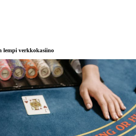
n lempi verkkokasiino