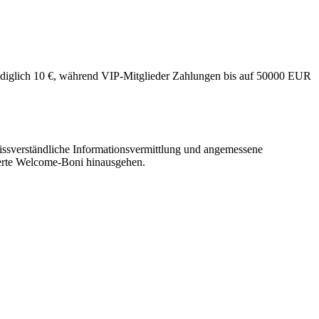
i lediglich 10 €, während VIP-Mitglieder Zahlungen bis auf 50000 EUR
issverständliche Informationsvermittlung und angemessene
ierte Welcome-Boni hinausgehen.