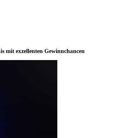
nis mit exzellenten Gewinnchancen