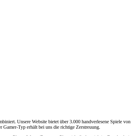
mbiniert. Unsere Website bietet über 3.000 handverlesene Spiele von
r Gamer-Typ erhält bei uns die richtige Zerstreuung.