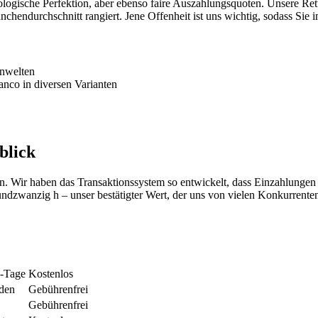
ologische Perfektion, aber ebenso faire Auszahlungsquoten. Unsere Ret
hendurchschnitt rangiert. Jene Offenheit ist uns wichtig, sodass Sie
enwelten
anco in diversen Varianten
blick
en. Wir haben das Transaktionssystem so entwickelt, dass Einzahlunge
rundzwanzig h – unser bestätigter Wert, der uns von vielen Konkurrente
s-Tage
Kostenlos
den
Gebührenfrei
Gebührenfrei