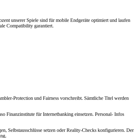
zent unserer Spiele sind für mobile Endgeräte optimiert und laufen
le Compatibility garantiert.
mbler-Protection und Fairness vorschreibt. Sämtliche Titel werden
o Finanzinstitute für Internetbanking einsetzen. Personal- Infos
en, Selbstausschlüsse setzen oder Reality-Checks konfigurieren. Der
ung.