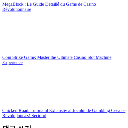
MegaBlock : Le Guide Détaillé du Game de Casino
Révolutionnaire
Coin Strike Game: Master the Ultimate Casino Slot Machine
Experience
Chicken Road: Tutorialul Exhaustiv al Jocului de Gambling Ceea ce
Revoluționează Sectorul