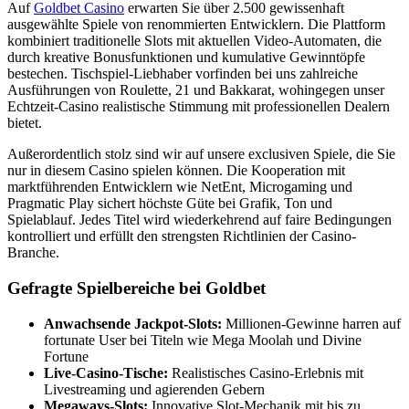
Auf
Goldbet Casino
erwarten Sie über 2.500 gewissenhaft
ausgewählte Spiele von renommierten Entwicklern. Die Plattform
kombiniert traditionelle Slots mit aktuellen Video-Automaten, die
durch kreative Bonusfunktionen und kumulative Gewinntöpfe
bestechen. Tischspiel-Liebhaber vorfinden bei uns zahlreiche
Ausführungen von Roulette, 21 und Bakkarat, wohingegen unser
Echtzeit-Casino realistische Stimmung mit professionellen Dealern
bietet.
Außerordentlich stolz sind wir auf unsere exclusiven Spiele, die Sie
nur in diesem Casino spielen können. Die Kooperation mit
marktführenden Entwicklern wie NetEnt, Microgaming und
Pragmatic Play sichert höchste Güte bei Grafik, Ton und
Spielablauf. Jedes Titel wird wiederkehrend auf faire Bedingungen
kontrolliert und erfüllt den strengsten Richtlinien der Casino-
Branche.
Gefragte Spielbereiche bei Goldbet
Anwachsende Jackpot-Slots:
Millionen-Gewinne harren auf
fortunate User bei Titeln wie Mega Moolah und Divine
Fortune
Live-Casino-Tische:
Realistisches Casino-Erlebnis mit
Livestreaming und agierenden Gebern
Megaways-Slots:
Innovative Slot-Mechanik mit bis zu