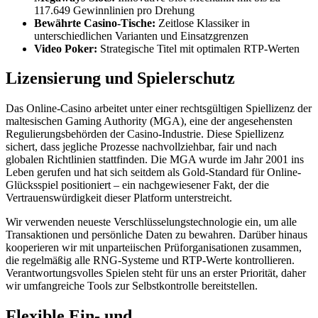
117.649 Gewinnlinien pro Drehung
Bewährte Casino-Tische:
Zeitlose Klassiker in
unterschiedlichen Varianten und Einsatzgrenzen
Video Poker:
Strategische Titel mit optimalen RTP-Werten
Lizensierung und Spielerschutz
Das Online-Casino arbeitet unter einer rechtsgültigen Spiellizenz der
maltesischen Gaming Authority (MGA), eine der angesehensten
Regulierungsbehörden der Casino-Industrie. Diese Spiellizenz
sichert, dass jegliche Prozesse nachvollziehbar, fair und nach
globalen Richtlinien stattfinden. Die MGA wurde im Jahr 2001 ins
Leben gerufen und hat sich seitdem als Gold-Standard für Online-
Glücksspiel positioniert – ein nachgewiesener Fakt, der die
Vertrauenswürdigkeit dieser Platform unterstreicht.
Wir verwenden neueste Verschlüsselungstechnologie ein, um alle
Transaktionen und persönliche Daten zu bewahren. Darüber hinaus
kooperieren wir mit unparteiischen Prüforganisationen zusammen,
die regelmäßig alle RNG-Systeme und RTP-Werte kontrollieren.
Verantwortungsvolles Spielen steht für uns an erster Priorität, daher
wir umfangreiche Tools zur Selbstkontrolle bereitstellen.
Flexible Ein- und