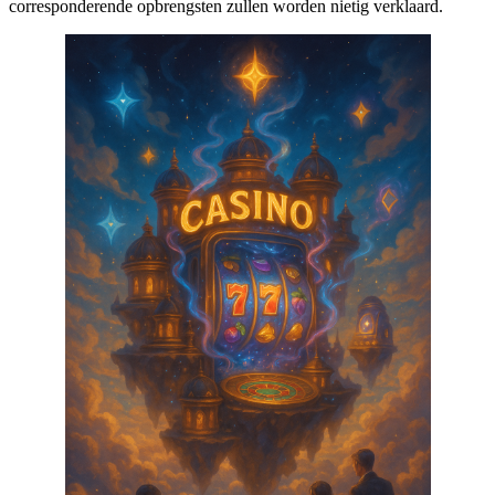
corresponderende opbrengsten zullen worden nietig verklaard.