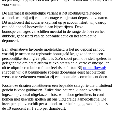
voorkeuren.
De allermeest gebruikelijke variant is het stortingsgerelateerde
aanbod, waarbij wij een percentage van je start deposito evenaren.
Dit impliceert dat zodra je kapitaal op je account stort, wij daarop
een additioneel hoeveelheid aan bijschrijven. Deze
bonuspercentages verschillen meestal in de range de 50% en het
dubbele, gebaseerd van de bepaalde actie en het som dat je
deponeert.
Een alternatieve favoriete mogelijkheid is het no-deposit aanbod,
waarbij je meteen na registratie bonusgeld krijgt zonder dat een
persoonlijke storting verplicht is. Zo’n soort promotie stelt spelers in
gelegenheid om het platform te exploreren en diverse casinospellen
uit te uitproberen buiten financieel risicofactor. Bij
urban-flow.nl/
snappen wij dat beginnende spelers doorgaans eerst het platform
wensen te verkennen voordat zij een monetaire commitment doen.
Kosteloze draaien constitueren een bepaalde categorie die uitsluitend
gericht is voor gokkasten. Zulke draaibeurten kunnen worden
ingezet op vooraf uitgekozen slots, waardoor gebruikers in contact
komen met gewilde spellen uit ons uitgebreide gamecollectie. De
inzet per spin verschilt per aanbod, maar bedraagt gewoonlijk tussen
de 10 eurocent en 1 euro per draaibeurt.