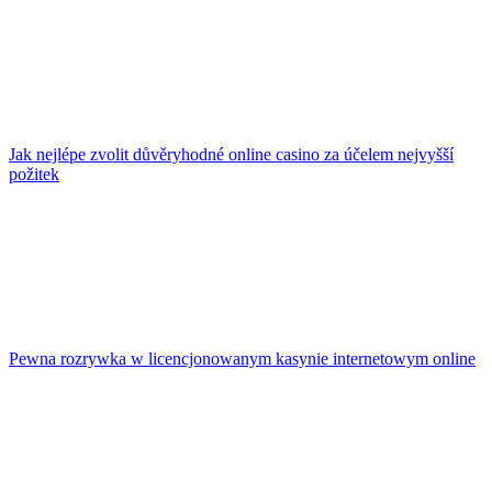
Jak nejlépe zvolit důvěryhodné online casino za účelem nejvyšší
požitek
Pewna rozrywka w licencjonowanym kasynie internetowym online