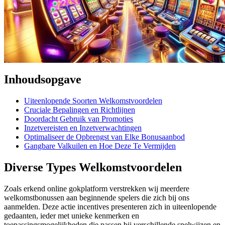
Inhoudsopgave
Uiteenlopende Soorten Welkomstvoordelen
Cruciale Bepalingen en Richtlijnen
Doordacht Gebruik van Promoties
Inzetvereisten en Inzetverwachtingen
Optimaliseer de Opbrengst van Elke Bonusaanbod
Gangbare Valkuilen en Hoe Deze Te Vermijden
Diverse Types Welkomstvoordelen
Zoals erkend online gokplatform verstrekken wij meerdere
welkomstbonussen aan beginnende spelers die zich bij ons
aanmelden. Deze actie incentives presenteren zich in uiteenlopende
gedaanten, ieder met unieke kenmerken en
toepassingsmogelijkheden die passen bij verschillende spelwijzen en