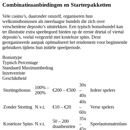
Combinatieaanbiedingen en Starterpakketten
Vele casino’s, daaronder onszelf, organiseren hun
welkomstbonussen als meerlaagse bundels die zich over
verscheidene deposito’s uitstrekken. Een typisch bonusbundel kan
ter illustratie extra speeltegoed bieden op de eerste drietal of viertal
deposito’s, veelal vergezeld met kosteloze spins. Deze
georganiseerde aanpak optimaliseert het rendement voor beginnende
gebruikers tijdens hun initiële speelperiode.
Bonustype
Typisch Percentage
Standaard Maximumbedrag
Inzetvereiste
Geschiktheid
30x
100% –
Stortingsbonus
€200 – €500
–
Iedere spelers
200%
40x
40x
Zonder Storting
N.v.t.
€10 – €20
–
Verse spelers
60x
35x
50 – 200
Kosteloze Spins
N.v.t.
–
Speelautomatenfans
draaibeurten
45x