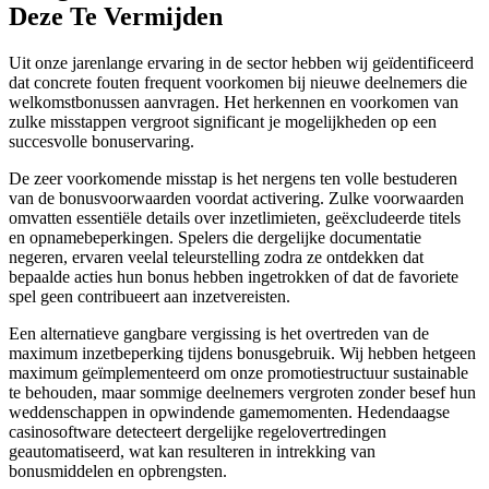
Deze Te Vermijden
Uit onze jarenlange ervaring in de sector hebben wij geïdentificeerd
dat concrete fouten frequent voorkomen bij nieuwe deelnemers die
welkomstbonussen aanvragen. Het herkennen en voorkomen van
zulke misstappen vergroot significant je mogelijkheden op een
succesvolle bonuservaring.
De zeer voorkomende misstap is het nergens ten volle bestuderen
van de bonusvoorwaarden voordat activering. Zulke voorwaarden
omvatten essentiële details over inzetlimieten, geëxcludeerde titels
en opnamebeperkingen. Spelers die dergelijke documentatie
negeren, ervaren veelal teleurstelling zodra ze ontdekken dat
bepaalde acties hun bonus hebben ingetrokken of dat de favoriete
spel geen contribueert aan inzetvereisten.
Een alternatieve gangbare vergissing is het overtreden van de
maximum inzetbeperking tijdens bonusgebruik. Wij hebben hetgeen
maximum geïmplementeerd om onze promotiestructuur sustainable
te behouden, maar sommige deelnemers vergroten zonder besef hun
weddenschappen in opwindende gamemomenten. Hedendaagse
casinosoftware detecteert dergelijke regelovertredingen
geautomatiseerd, wat kan resulteren in intrekking van
bonusmiddelen en opbrengsten.