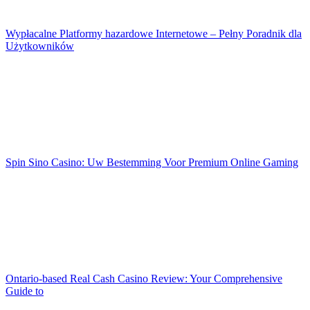
Wypłacalne Platformy hazardowe Internetowe – Pełny Poradnik dla
Użytkowników
Spin Sino Casino: Uw Bestemming Voor Premium Online Gaming
Ontario-based Real Cash Casino Review: Your Comprehensive
Guide to