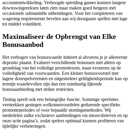
accountontwikkeling. Verhoogde spreiding games kunnen langere
downswingreeksen laten zien maar maken goed hetgeen met
occasionele substantiële uitbetalingen. Voor het completeren van
wagering requirements bevelen aan wij doorgaans spellen met lage
tot middel volatiliteit.
Maximaliseer de Opbrengst van Elke
Bonusaanbod
Het verhogen van bonuswaarde initieert al alvorens je je allereerste
deposito plaatst. Evalueer verschillende bonussen niet alleen op
grondslag van het volledige promotiesom, maar eveneens op de
volledigheid van voorwaarden. Een kleiner bonusvoorstel met
lagere doorspelvereisten en uitgestrekter geldigheidsperiode kan op
termijn waardevollen zijn dan een ruimhartig lijkende
bonusaanbieding met strikte restricties.
Timing speelt ook een belangrijke functie. Sommige speelsites
verstrekken gestegen welkomstvoordelen gedurende specifieke
promotieperiodes of voor bepaalde stortingsmethodes. Wij
mededelen zulke exclusieve aanbiedingen via nieuwsbrieven en op
onze actie pagina’s, zodat spelers optimaal kunnen profiteren van
tijdelijke verbeteringen.