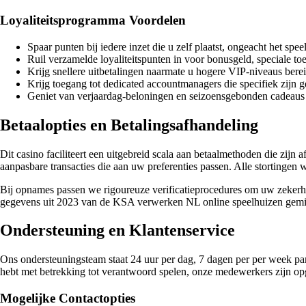
Loyaliteitsprogramma Voordelen
Spaar punten bij iedere inzet die u zelf plaatst, ongeacht het spee
Ruil verzamelde loyaliteitspunten in voor bonusgeld, speciale 
Krijg snellere uitbetalingen naarmate u hogere VIP-niveaus berei
Krijg toegang tot dedicated accountmanagers die specifiek zijn g
Geniet van verjaardag-beloningen en seizoensgebonden cadeau
Betaalopties en Betalingsafhandeling
Dit casino faciliteert een uitgebreid scala aan betaalmethoden die zij
aanpasbare transacties die aan uw preferenties passen. Alle stortingen
Bij opnames passen we rigoureuze verificatieprocedures om uw zeker
gegevens uit 2023 van de KSA verwerken NL online speelhuizen gemiddel
Ondersteuning en Klantenservice
Ons ondersteuningsteam staat 24 uur per dag, 7 dagen per per week pa
hebt met betrekking tot verantwoord spelen, onze medewerkers zijn opge
Mogelijke Contactopties