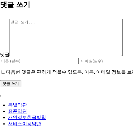
댓글 쓰기
댓글
다음번 댓글은 편하게 적을수 있도록, 이름, 이메일 정보를 
특별약관
표준약관
개인정보취급방침
서비스이용약관