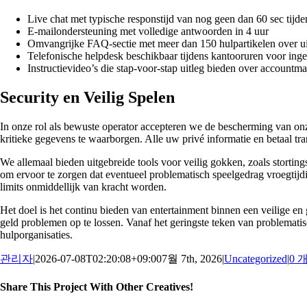
Live chat met typische responstijd van nog geen dan 60 sec tij
E-mailondersteuning met volledige antwoorden in 4 uur
Omvangrijke FAQ-sectie met meer dan 150 hulpartikelen over 
Telefonische helpdesk beschikbaar tijdens kantooruren voor ing
Instructievideo’s die stap-voor-stap uitleg bieden over account
Security en Veilig Spelen
In onze rol als bewuste operator accepteren we de bescherming van onze
kritieke gegevens te waarborgen. Alle uw privé informatie en betaal tra
We allemaal bieden uitgebreide tools voor veilig gokken, zoals stortin
om ervoor te zorgen dat eventueel problematisch speelgedrag vroegtij
limits onmiddellijk van kracht worden.
Het doel is het continu bieden van entertainment binnen een veilige 
geld problemen op te lossen. Vanaf het geringste teken van problemati
hulporganisaties.
관리자
|
2026-07-08T02:20:08+09:00
7월 7th, 2026
|
Uncategorized
|
0 
Share This Project With Other Creatives!