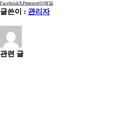
Facebook
X
Pinterest
이메일
글쓴이 :
관리자
관련 글