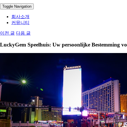
Toggle Navigation
회사소개
커뮤니티
이전 글
다음 글
LuckyGem Speelhuis: Uw persoonlijke Bestemming v