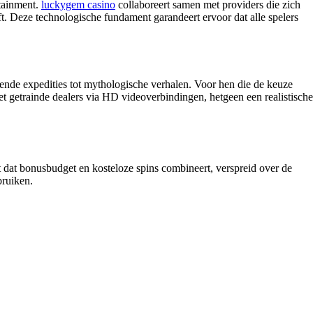
tainment.
luckygem casino
collaboreert samen met providers die zich
. Deze technologische fundament garandeert ervoor dat alle spelers
nende expedities tot mythologische verhalen. Voor hen die de keuze
et getrainde dealers via HD videoverbindingen, hetgeen een realistische
 dat bonusbudget en kosteloze spins combineert, verspreid over de
bruiken.