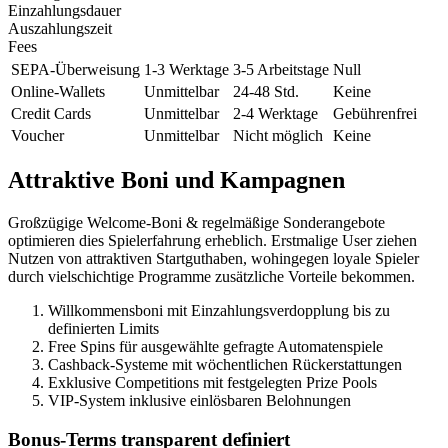
Einzahlungsdauer
Auszahlungszeit
Fees
SEPA-Überweisung
1-3 Werktage
3-5 Arbeitstage
Null
Online-Wallets
Unmittelbar
24-48 Std.
Keine
Credit Cards
Unmittelbar
2-4 Werktage
Gebührenfrei
Voucher
Unmittelbar
Nicht möglich
Keine
Attraktive Boni und Kampagnen
Großzügige Welcome-Boni & regelmäßige Sonderangebote
optimieren dies Spielerfahrung erheblich. Erstmalige User ziehen
Nutzen von attraktiven Startguthaben, wohingegen loyale Spieler
durch vielschichtige Programme zusätzliche Vorteile bekommen.
Willkommensboni mit Einzahlungsverdopplung bis zu
definierten Limits
Free Spins für ausgewählte gefragte Automatenspiele
Cashback-Systeme mit wöchentlichen Rückerstattungen
Exklusive Competitions mit festgelegten Prize Pools
VIP-System inklusive einlösbaren Belohnungen
Bonus-Terms transparent definiert