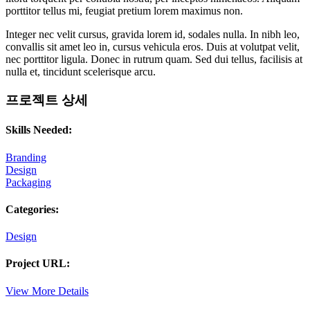
porttitor tellus mi, feugiat pretium lorem maximus non.
Integer nec velit cursus, gravida lorem id, sodales nulla. In nibh leo,
convallis sit amet leo in, cursus vehicula eros. Duis at volutpat velit,
nec porttitor ligula. Donec in rutrum quam. Sed dui tellus, facilisis at
nulla et, tincidunt scelerisque arcu.
프로젝트 상세
Skills Needed:
Branding
Design
Packaging
Categories:
Design
Project URL:
View More Details