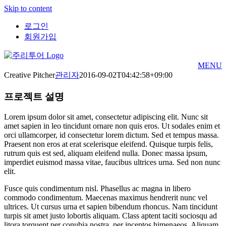
Skip to content
로그인
회원가입
MENU
Creative Pitcher
관리자
2016-09-02T04:42:58+09:00
프로젝트 설명
Lorem ipsum dolor sit amet, consectetur adipiscing elit. Nunc sit
amet sapien in leo tincidunt ornare non quis eros. Ut sodales enim et
orci ullamcorper, id consectetur lorem dictum. Sed et tempus massa.
Praesent non eros at erat scelerisque eleifend. Quisque turpis felis,
rutrum quis est sed, aliquam eleifend nulla. Donec massa ipsum,
imperdiet euismod massa vitae, faucibus ultrices urna. Sed non nunc
elit.
Fusce quis condimentum nisl. Phasellus ac magna in libero
commodo condimentum. Maecenas maximus hendrerit nunc vel
ultrices. Ut cursus urna et sapien bibendum rhoncus. Nam tincidunt
turpis sit amet justo lobortis aliquam. Class aptent taciti sociosqu ad
litora torquent per conubia nostra, per inceptos himenaeos. Aliquam