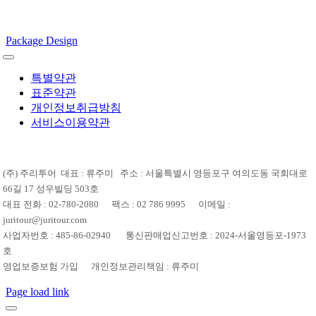
Package Design
특별약관
표준약관
개인정보취급방침
서비스이용약관
(주) 주리투어 대표 : 류주미 주소 : 서울특별시 영등포구 여의도동 국회대로
66길 17 성우빌딩 503호
대표 전화 : 02-780-2080 팩스 : 02 786 9995 이메일 :
juritour@juritour.com
사업자번호 : 485-86-02940 통신판매업신고번호 : 2024-서울영등포-1973
호
영업보증보험 가입 개인정보관리책임 : 류주미
Page load link