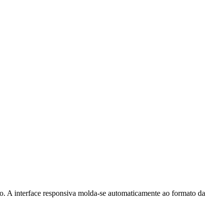
to. A interface responsiva molda-se automaticamente ao formato da