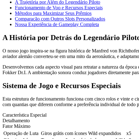
A Trajetória por Além do Legendário Piloto
Funcionamento de Voo e Recursos Especiais
Métodos para Maximizar Seus Prêmios
Comparação com Outros Slots Personalizados
Nossa Experiência de Gameplay Completa
A História por Detrás do Legendário Pilot
O nosso jogo inspira-se na figura histórica de Manfred von Richthof
aviador alemão converteu-se em uma mito da aeronáutica, e adaptamo
Desenvolvemos cada aspecto visual para retratar a natureza da época 
Fokker Dr.I. A ambientação sonora conduz jogadores diretamente para
Sistema de Jogo e Recursos Especiais
Esta estrutura de funcionamento funciona com cinco rolos e vinte e cin
com quantias que diferem conforme a preferência individual de todo pa
Característica Especial
Detalhamento
Fator Máximo
Operação de Luta
Giros grátis com ícones Wild expandidos
x5