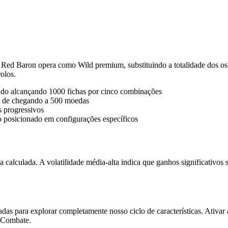
Red Baron opera como Wild premium, substituindo a totalidade dos os 
olos.
ndo alcançando 1000 fichas por cinco combinações
 de chegando a 500 moedas
 progressivos
 posicionado em configurações específicos
 calculada. A volatilidade média-alta indica que ganhos significativ
as para explorar completamente nosso ciclo de características. Ativar 
e Combate.