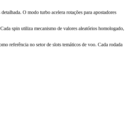
s detalhada. O modo turbo acelera rotações para apostadores
ada spin utiliza mecanismo de valores aleatórios homologado,
mo referência no setor de slots temáticos de voo. Cada rodada