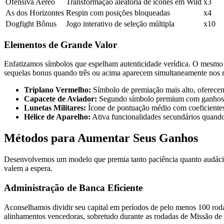
Ofensiva Aéreo
Transformação aleatória de ícones em Wild
x3
As dos Horizontes
Respin com posições bloqueadas
x4
Dogfight Bônus
Jogo interativo de seleção múltipla
x10
Elementos de Grande Valor
Enfatizamos símbolos que espelham autenticidade verídica. O mesmo 
sequelas bonus quando três ou acima aparecem simultaneamente nos r
Triplano Vermelho:
Símbolo de premiação mais alto, oferece
Capacete de Aviador:
Segundo símbolo premium com ganhos
Lunetas Militares:
Ícone de pontuação médio com coeficientes
Hélice de Aparelho:
Ativa funcionalidades secundários quando
Métodos para Aumentar Seus Ganhos
Desenvolvemos um modelo que premia tanto paciência quanto audácia
valem a espera.
Administração de Banca Eficiente
Aconselhamos dividir seu capital em períodos de pelo menos 100 rodad
alinhamentos vencedoras, sobretudo durante as rodadas de Missão d