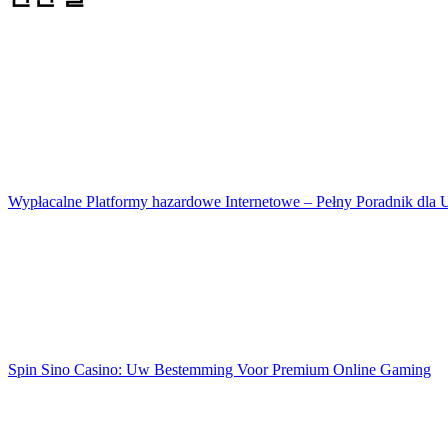
Wypłacalne Platformy hazardowe Internetowe – Pełny Poradnik dl
Spin Sino Casino: Uw Bestemming Voor Premium Online Gaming