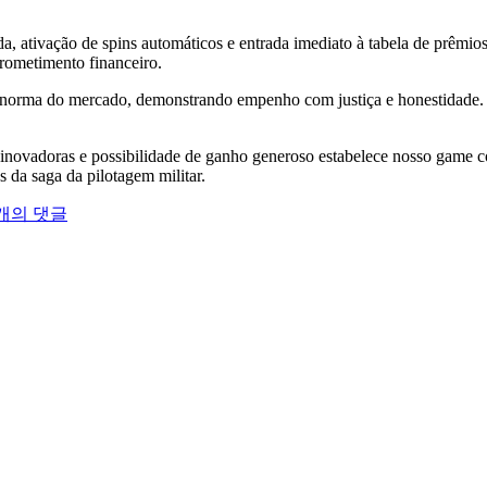
a, ativação de spins automáticos e entrada imediato à tabela de prêmio
rometimento financeiro.
 norma do mercado, demonstrando empenho com justiça e honestidade. C
 inovadoras e possibilidade de ganho generoso estabelece nosso game co
 da saga da pilotagem militar.
 개의 댓글