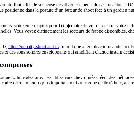
n du football et le suspense des divertissements de casino actuels. Dével
ous positionne dans la posture d’un buteur de shoot face à un gardien 
onnez votre enjeu, optez pour la trajectoire de votre tir et constatez si 
elles. Vous voyez distinctement les secteurs de frappe disponibles, cha
elle,
https://penalty-shoot-out.fr/
fournit une alternative innovante aux t
es et des sons sonores enveloppants qui amplifient chaque instant décisi
écompenses
ique fortune aléatoire. Les utilisateurs chevronnés créent des méthodes 
 cadre offre un bonus plus important mais une zone de tir réduite, accro