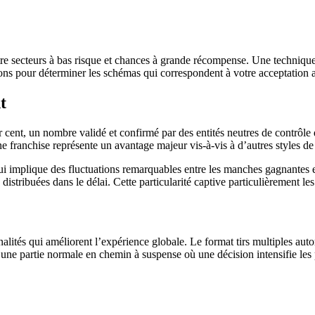
ntre secteurs à bas risque et chances à grande récompense. Une technique
ions pour déterminer les schémas qui correspondent à votre acceptation a
t
ur cent, un nombre validé et confirmé par des entités neutres de contr
e franchise représente un avantage majeur vis-à-vis à d’autres styles de l
ui implique des fluctuations remarquables entre les manches gagnantes et 
istribuées dans le délai. Cette particularité captive particulièrement l
nalités qui améliorent l’expérience globale. Le format tirs multiples aut
 une partie normale en chemin à suspense où une décision intensifie les 