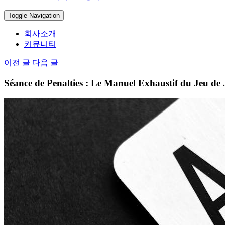
Toggle Navigation
회사소개
커뮤니티
이전 글
다음 글
Séance de Penalties : Le Manuel Exhaustif du Jeu de 