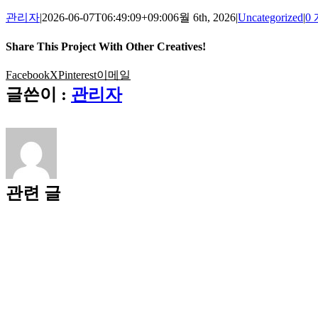
관리자
|
2026-06-07T06:49:09+09:00
6월 6th, 2026
|
Uncategorized
|
0
Share This Project With Other Creatives!
Facebook
X
Pinterest
이메일
글쓴이 :
관리자
관련 글