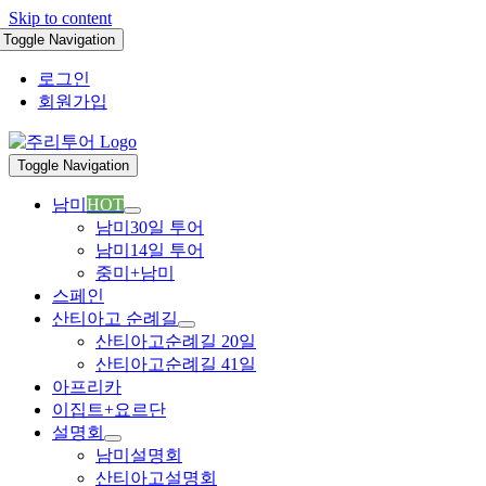
Skip to content
Toggle Navigation
로그인
회원가입
Toggle Navigation
남미
HOT
남미30일 투어
남미14일 투어
중미+남미
스페인
산티아고 순례길
산티아고순례길 20일
산티아고순례길 41일
아프리카
이집트+요르단
설명회
남미설명회
산티아고설명회