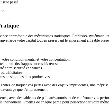
ussite passé
que
Pratique
issance approfondie des mécanismes statistiques. Établissez systématique
sauvegarde votre capital tout en préservant le amusement agréable prése
votre condition mental et votre concentration
u trois tirs frappes successifs réussis
ité entre sécurité et chances
ou déficitaires
es de shoot les plus productives
 Évitez de traquer vos pertes avec des enjeux imprudentes, une mépri
e davantage que l’empressement.
ce, avec des tableaux de palmarès autorisant de confronter vos perform
e individuelle. Profitez de chaque partie pour perfectionner votre méth