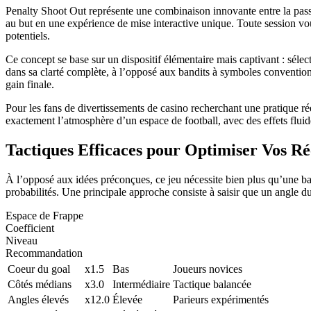
Penalty Shoot Out représente une combinaison innovante entre la passio
au but en une expérience de mise interactive unique. Toute session v
potentiels.
Ce concept se base sur un dispositif élémentaire mais captivant : sélecti
dans sa clarté complète, à l’opposé aux bandits à symboles conventionn
gain finale.
Pour les fans de divertissements de casino recherchant une pratique ré
exactement l’atmosphère d’un espace de football, avec des effets fluid
Tactiques Efficaces pour Optimiser Vos R
À l’opposé aux idées préconçues, ce jeu nécessite bien plus qu’une bas
probabilités. Une principale approche consiste à saisir que un angle du
Espace de Frappe
Coefficient
Niveau
Recommandation
Coeur du goal
x1.5
Bas
Joueurs novices
Côtés médians
x3.0
Intermédiaire
Tactique balancée
Angles élevés
x12.0
Élevée
Parieurs expérimentés