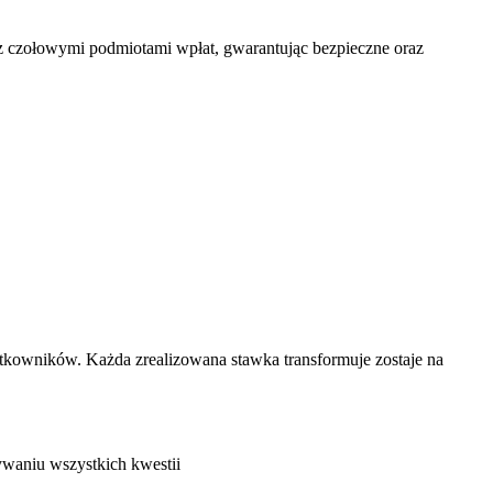
 czołowymi podmiotami wpłat, gwarantując bezpieczne oraz
kowników. Każda zrealizowana stawka transformuje zostaje na
ywaniu wszystkich kwestii