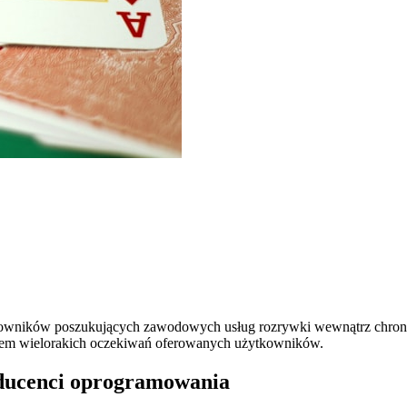
ytkowników poszukujących zawodowych usług rozrywki wewnątrz chro
dem wielorakich oczekiwań oferowanych użytkowników.
oducenci oprogramowania