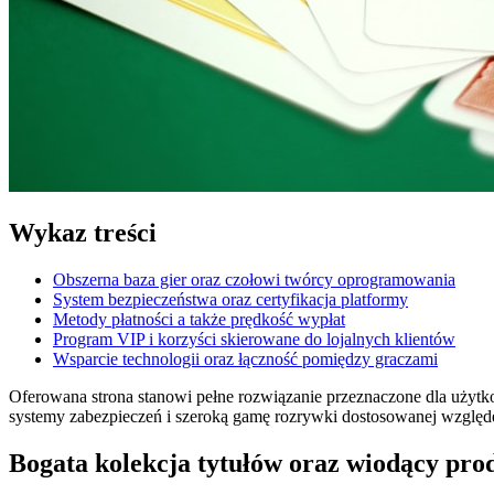
Wykaz treści
Obszerna baza gier oraz czołowi twórcy oprogramowania
System bezpieczeństwa oraz certyfikacja platformy
Metody płatności a także prędkość wypłat
Program VIP i korzyści skierowane do lojalnych klientów
Wsparcie technologii oraz łączność pomiędzy graczami
Oferowana strona stanowi pełne rozwiązanie przeznaczone dla uż
systemy zabezpieczeń i szeroką gamę rozrywki dostosowanej wzglę
Bogata kolekcja tytułów oraz wiodący pr