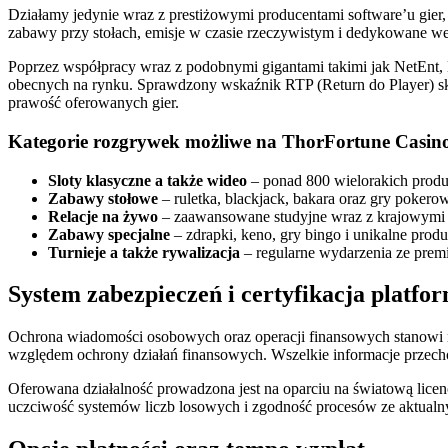
Działamy jedynie wraz z prestiżowymi producentami software’u gier
zabawy przy stołach, emisje w czasie rzeczywistym i dedykowane we
Poprzez współpracy wraz z podobnymi gigantami takimi jak NetEnt
obecnych na rynku. Sprawdzony wskaźnik RTP (Return do Player) s
prawość oferowanych gier.
Kategorie rozgrywek możliwe na ThorFortune Casin
Sloty klasyczne a także wideo
– ponad 800 wielorakich produ
Zabawy stołowe
– ruletka, blackjack, bakara oraz gry poker
Relacje na żywo
– zaawansowane studyjne wraz z krajowymi k
Zabawy specjalne
– zdrapki, keno, gry bingo i unikalne prod
Turnieje a także rywalizacja
– regularne wydarzenia ze premi
System zabezpieczeń i certyfikacja platfo
Ochrona wiadomości osobowych oraz operacji finansowych stanowi 
względem ochrony działań finansowych. Wszelkie informacje przec
Oferowana działalność prowadzona jest na oparciu na światową licen
uczciwość systemów liczb losowych i zgodność procesów ze aktualn