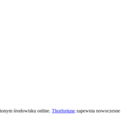
nionym środowisku online.
Thorfortune
zapewnia nowoczesne