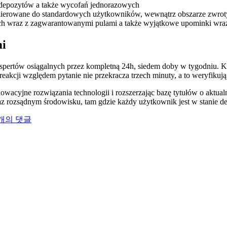
depozytów a także wycofań jednorazowych
kierowane do standardowych użytkowników, wewnątrz obszarze zwro
ach wraz z zagwarantowanymi pulami a także wyjątkowe upominki wra
mi
pertów osiągalnych przez kompletną 24h, siedem doby w tygodniu. Kon
kres reakcji względem pytanie nie przekracza trzech minuty, a to wery
wacyjne rozwiązania technologii i rozszerzając bazę tytułów o aktual
z rozsądnym środowisku, tam gdzie każdy użytkownik jest w stanie de
 개의 댓글