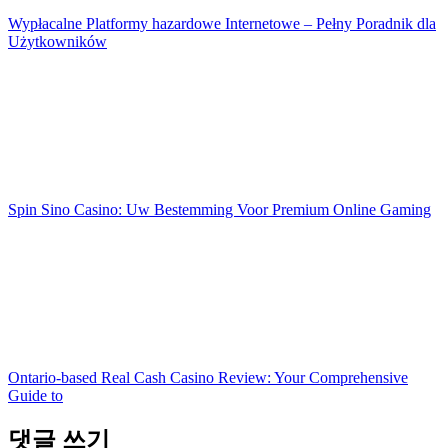
Wypłacalne Platformy hazardowe Internetowe – Pełny Poradnik dla
Użytkowników
Spin Sino Casino: Uw Bestemming Voor Premium Online Gaming
Ontario-based Real Cash Casino Review: Your Comprehensive
Guide to
댓글 쓰기