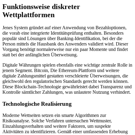
Funktionsweise diskreter
Wettplattformen
Jenes System gründet auf einer Anwendung von Bezahloptionen,
die vorab eine integrierte Identitätsprüfung enthalten. Besonders
populär sind Lösungen über Banking-Identifikation, bei der die
Person mittels die Hausbank des Anwenders validiert wird. Dieser
Vorgang benötigt normalerweise nur ein paar Momente und findet
statt bei der anfänglichen Überweisung.
Digitale Währungen spielen ebenfalls eine wichtige zentrale Rolle in
jenem Segment. Bitcoin, Die Ethereum-Plattform und weitere
digitale Zahlungsmittel gestatten verschleierte Überweisungen, die
gleichwohl den regulatorischen Standards gerecht werden können.
Diese Blockchain-Technologie gewährleistet dabei Transparenz und
Kontrolle sämtlicher Zahlungen, was unlautere Nutzung verhindert.
Technologische Realisierung
Moderne Wettseiten setzen ein smarte Algorithmen zur
Risikoanalyse. Solche Verfahren untersuchen Wettmuster,
Einzahlungsverhalten und weitere Faktoren, um suspekte
Aktivitäten zu identifizieren. Gemäß einer umfassenden Erhebung