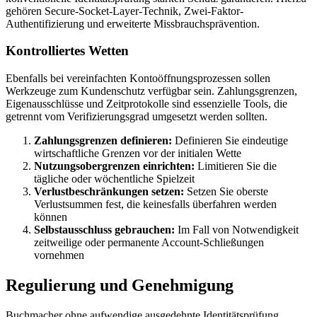
gehören Secure-Socket-Layer-Technik, Zwei-Faktor-
Authentifizierung und erweiterte Missbrauchsprävention.
Kontrolliertes Wetten
Ebenfalls bei vereinfachten Kontoöffnungsprozessen sollen
Werkzeuge zum Kundenschutz verfügbar sein. Zahlungsgrenzen,
Eigenausschlüsse und Zeitprotokolle sind essenzielle Tools, die
getrennt vom Verifizierungsgrad umgesetzt werden sollten.
Zahlungsgrenzen definieren:
Definieren Sie eindeutige
wirtschaftliche Grenzen vor der initialen Wette
Nutzungsobergrenzen einrichten:
Limitieren Sie die
tägliche oder wöchentliche Spielzeit
Verlustbeschränkungen setzen:
Setzen Sie oberste
Verlustsummen fest, die keinesfalls überfahren werden
können
Selbstausschluss gebrauchen:
Im Fall von Notwendigkeit
zeitweilige oder permanente Account-Schließungen
vornehmen
Regulierung und Genehmigung
Buchmacher ohne aufwendige ausgedehnte Identitätsprüfung