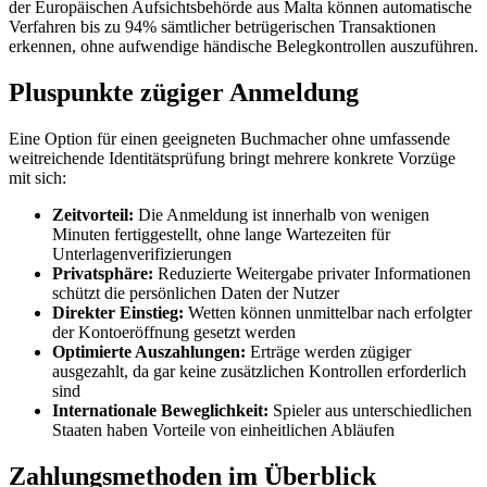
der Europäischen Aufsichtsbehörde aus Malta können automatische
Verfahren bis zu 94% sämtlicher betrügerischen Transaktionen
erkennen, ohne aufwendige händische Belegkontrollen auszuführen.
Pluspunkte zügiger Anmeldung
Eine Option für einen geeigneten Buchmacher ohne umfassende
weitreichende Identitätsprüfung bringt mehrere konkrete Vorzüge
mit sich:
Zeitvorteil:
Die Anmeldung ist innerhalb von wenigen
Minuten fertiggestellt, ohne lange Wartezeiten für
Unterlagenverifizierungen
Privatsphäre:
Reduzierte Weitergabe privater Informationen
schützt die persönlichen Daten der Nutzer
Direkter Einstieg:
Wetten können unmittelbar nach erfolgter
der Kontoeröffnung gesetzt werden
Optimierte Auszahlungen:
Erträge werden zügiger
ausgezahlt, da gar keine zusätzlichen Kontrollen erforderlich
sind
Internationale Beweglichkeit:
Spieler aus unterschiedlichen
Staaten haben Vorteile von einheitlichen Abläufen
Zahlungsmethoden im Überblick