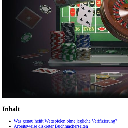
Inhalt
Was genau heißt Wettspielen ohne jegliche Verifizierung?
Arbeitsweise diskreter Buchmacherseiten