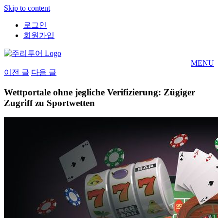
Skip to content
로그인
회원가입
MENU
이전 글
다음 글
Wettportale ohne jegliche Verifizierung: Zügiger
Zugriff zu Sportwetten