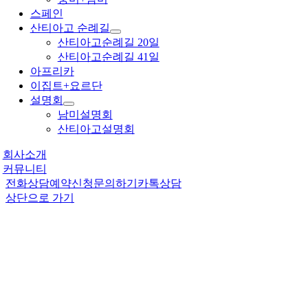
스페인
산티아고 순례길
산티아고순례길 20일
산티아고순례길 41일
아프리카
이집트+요르단
설명회
남미설명회
산티아고설명회
회사소개
커뮤니티
전화상담
예약신청
문의하기
카톡상담
상단으로 가기