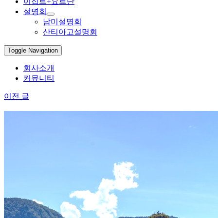
이집트+요르단
설명회
남미설명회
산티아고설명회
Toggle Navigation
회사소개
커뮤니티
이전 글