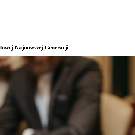
dowej Najnowszej Generacji