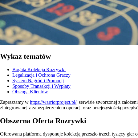
Wykaz tematów
Bogata Kolekcja Rozrywki
Legalizacja i Ochrona Graczy
System Nagród i Promocji
Sposoby Transakcji i Wypłaty
Obsługa Klientów
Zapraszamy w
https://warriorproject.pl/
, serwisie stworzonej z założe
zintegrowanej z zabezpieczeniem operacji oraz przejrzystością przep
Obszerna Oferta Rozrywki
Oferowana platforma dysponuje kolekcją przeszło trzech tysięcy gier