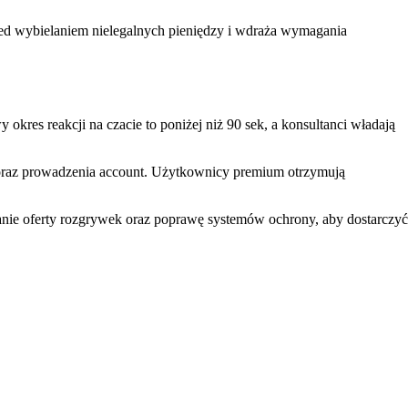
zed wybielaniem nielegalnych pieniędzy i wdraża wymagania
kres reakcji na czacie to poniżej niż 90 sek, a konsultanci władają
h oraz prowadzenia account. Użytkownicy premium otrzymują
anie oferty rozgrywek oraz poprawę systemów ochrony, aby dostarczyć