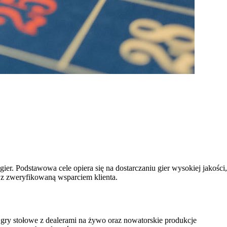
er. Podstawowa cele opiera się na dostarczaniu gier wysokiej jakości,
 z zweryfikowaną wsparciem klienta.
 gry stołowe z dealerami na żywo oraz nowatorskie produkcje