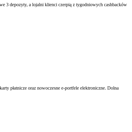
we 3 depozyty, a lojalni klienci czerpią z tygodniowych cashbacków
rty płatnicze oraz nowoczesne e-portfele elektroniczne. Dolna