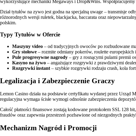
wykorzystujące mechaniki Megaways i Drop&Wins. Współpracujemy tyl
Dział tytułów na zywo jest godna na specjalną uwage – transmisje o
różnorodnych wersji ruletek, blackjacka, baccarata oraz niepowtarz
polskim.
Typy Tytułów w Ofercie
Maszyny video
– od tradycyjnych owoców po rozbudowane mas
Gry stołowe
– rozmite odmiany pokerów, roulette europejskich 
Pule progresywne nagrody
– gry z rosnącymi pulami premii o
Kasyno na żywo
– angażujące rozgrywki z prawdziwymi deale
Rozgrywki instant
– szybkie rozgrywki rodzaju crash, kola for
Legalizacja i Zabezpieczenie Graczy
Lemon Casino działa na podstawie certyfikatu wydanej przez Urząd M
regulacyjna wymaga ścisłe wymogi odnośnie zabezpieczenia depozytó
Całość płatności finansowe zostają kodowane protokołem SSL 128 bit
fraudów oraz zapewnia przestrzeń pozbawione od niezgodnych prakty
Mechanizm Nagród i Promocji