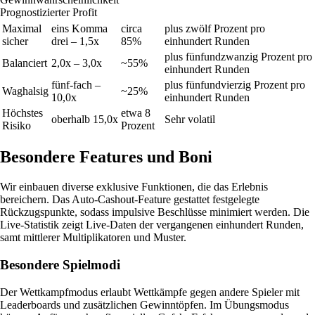
Prognostizierter Profit
Maximal
eins Komma
circa
plus zwölf Prozent pro
sicher
drei – 1,5x
85%
einhundert Runden
plus fünfundzwanzig Prozent pro
Balanciert
2,0x – 3,0x
~55%
einhundert Runden
fünf-fach –
plus fünfundvierzig Prozent pro
Waghalsig
~25%
10,0x
einhundert Runden
Höchstes
etwa 8
oberhalb 15,0x
Sehr volatil
Risiko
Prozent
Besondere Features und Boni
Wir einbauen diverse exklusive Funktionen, die das Erlebnis
bereichern. Das Auto-Cashout-Feature gestattet festgelegte
Rückzugspunkte, sodass impulsive Beschlüsse minimiert werden. Die
Live-Statistik zeigt Live-Daten der vergangenen einhundert Runden,
samt mittlerer Multiplikatoren und Muster.
Besondere Spielmodi
Der Wettkampfmodus erlaubt Wettkämpfe gegen andere Spieler mit
Leaderboards und zusätzlichen Gewinntöpfen. Im Übungsmodus