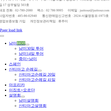
길 17 성우빌딩 503호
대표 전화 : 02-780-2080 팩스 : 02 786 9995 이메일 : juritour@juritour.com
사업자번호 : 485-86-02940 통신판매업신고번호 : 2024-서울영등포-1973호
영업보증보험 가입 개인정보관리책임 : 류주미
Page load link
남미
HOT
남미30일 투어
남미14일 투어
중미+남미
스페인
산티아고 순례길
산티아고순례길 20일
산티아고순례길 41일
아프리카
이집트+요르단
설명회
남미설명회
산티아고설명회