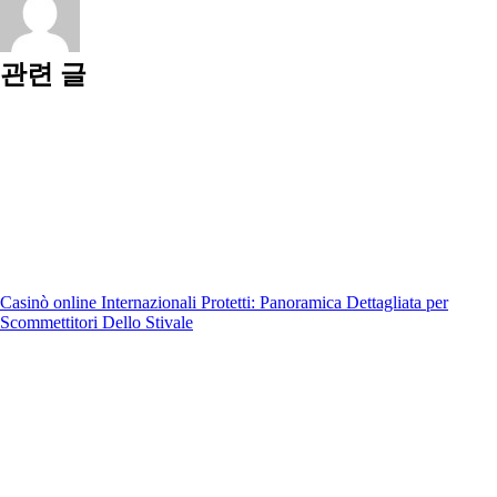
관련 글
Casinò online Internazionali Protetti: Panoramica Dettagliata per
Scommettitori Dello Stivale