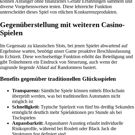
können Anfänger ohne finanzielles Gefahr Erfahrungen sammeln und
diverse Vorgehensweisen testen. Diese lehrreiche Funktion
unterscheidet dieses Spiel von etlichen Konkurrenzprodukten.
Gegenüberstellung mit weiteren Casino-
Spielen
Im Gegensatz zu klassischen Slots, bei jenen Spieler abwartend auf
Ergebnisse warten, benötigt unser Game proaktive Beschlussfassung
in Echtzeit. Diese wechselseitige Funktion erhöht das Beteiligung und
gibt Teilnehmern ein Eindruck von Steuerung, auch wenn der
zugrunde liegende Ablauf auf Randomness basiert.
Benefits gegenüber traditionellen Glücksspielen
Transparenz:
Sämtliche Spiele können mittels Blockchain
überprüft werden, was bei traditionellen Automaten nicht
möglich ist
Schnelligkeit:
Typische Spielzeit von fünf bis dreißig Sekunden
ermöglicht deutlich mehr Spielaktionen pro Stunde als bei
Tischspielen
Anpassbarkeit:
Anpassbarer Ausstieg erlaubt individuelle
Risikoprofile, während bei Roulett oder Black Jack die
Strukturen fest definiert sind