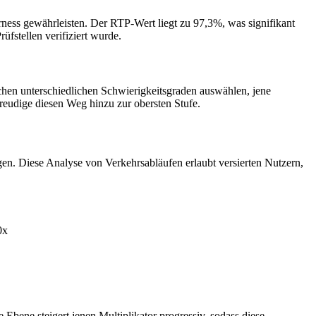
ness gewährleisten. Der RTP-Wert liegt zu 97,3%, was signifikant
üfstellen verifiziert wurde.
chen unterschiedlichen Schwierigkeitsgraden auswählen, jene
reudige diesen Weg hinzu zur obersten Stufe.
n. Diese Analyse von Verkehrsabläufen erlaubt versierten Nutzern,
0x
 Ebene steigert jenen Multiplikator progressiv, sodass diese