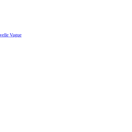
velle Vague