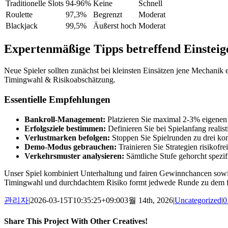
Traditionelle Slots
94-96%
Keine
Schnell
Roulette
97,3%
Begrenzt
Moderat
Blackjack
99,5%
Äußerst hoch
Moderat
Expertenmäßige Tipps betreffend Einsteig
Neue Spieler sollten zunächst bei kleinsten Einsätzen jene Mechanik 
Timingwahl & Risikoabschätzung.
Essentielle Empfehlungen
Bankroll-Management:
Platzieren Sie maximal 2-3% eigenen
Erfolgsziele bestimmen:
Definieren Sie bei Spielanfang realis
Verlustmarken befolgen:
Stoppen Sie Spielrunden zu drei ko
Demo-Modus gebrauchen:
Trainieren Sie Strategien risikofre
Verkehrsmuster analysieren:
Sämtliche Stufe gehorcht spezif
Unser Spiel kombiniert Unterhaltung und fairen Gewinnchancen sowie 
Timingwahl und durchdachtem Risiko formt jedwede Runde zu dem fe
관리자
|
2026-03-15T10:35:25+09:00
3월 14th, 2026
|
Uncategorized
|
Share This Project With Other Creatives!