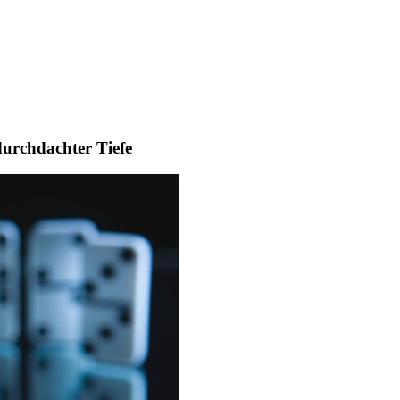
durchdachter Tiefe