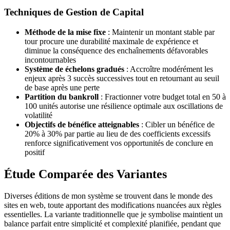
Techniques de Gestion de Capital
Méthode de la mise fixe
: Maintenir un montant stable par
tour procure une durabilité maximale de expérience et
diminue la conséquence des enchaînements défavorables
incontournables
Système de échelons gradués
: Accroître modérément les
enjeux après 3 succès successives tout en retournant au seuil
de base après une perte
Partition du bankroll
: Fractionner votre budget total en 50 à
100 unités autorise une résilience optimale aux oscillations de
volatilité
Objectifs de bénéfice atteignables
: Cibler un bénéfice de
20% à 30% par partie au lieu de des coefficients excessifs
renforce significativement vos opportunités de conclure en
positif
Étude Comparée des Variantes
Diverses éditions de mon système se trouvent dans le monde des
sites en web, toute apportant des modifications nuancées aux règles
essentielles. La variante traditionnelle que je symbolise maintient un
balance parfait entre simplicité et complexité planifiée, pendant que