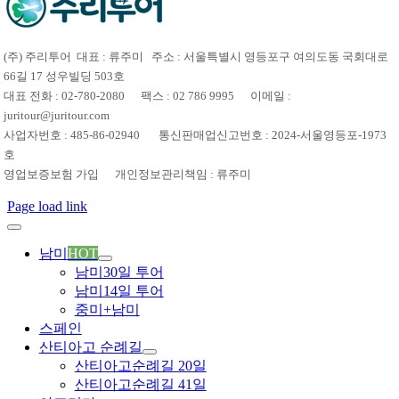
(주) 주리투어 대표 : 류주미 주소 : 서울특별시 영등포구 여의도동 국회대로
66길 17 성우빌딩 503호
대표 전화 : 02-780-2080 팩스 : 02 786 9995 이메일 :
juritour@juritour.com
사업자번호 : 485-86-02940 통신판매업신고번호 : 2024-서울영등포-1973
호
영업보증보험 가입 개인정보관리책임 : 류주미
Page load link
남미
HOT
남미30일 투어
남미14일 투어
중미+남미
스페인
산티아고 순례길
산티아고순례길 20일
산티아고순례길 41일