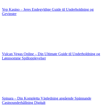
Yep Kasino – Jeres Endegyldige Guide til Underholdning og
Gevinster
Vulcan Vegas Online – Din Ultimate Guide til Underholdning og
Lønnsomme Spillopplevelser
Spinara – Din Kompletta Vägledning angående Spännande
Casinounderhållning Digitalt