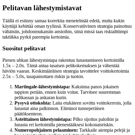
Pelitavan lähestymistavat
Täällä ei esiinny samaa korrektia menetelmää edetä, mutta kukin
käyttäjä kehittää oman tyylinsä. Konservatiivinen strategia painottuu
vähäisiin, johdonmukaisiin ansioihin, siinä missä taas riskialttiimpi
taktiikka pyrkii parempia kertoimia.
Suositut pelitavat
Pienen uhkan lähestymistapa rakentuu lunastamiseen kertoimilla
1.5x – 2.0x. Tämä antaa tasaisen pelikokemuksen ja vähentää
häviön vaaran. Keskimääräisen strategia tavoittelee voittokertoimia
2.5x – 5.0x, tasapainottaen riskin ja tuoton.
Martingale-lähestymistapa:
Kaksinna panos jokaisen
tappion perään, ennen kuin voitat. Tarvitsee suuremman
pelikassan ja ankaran kurin.
Pysyvä ottokohta:
Laita etukäteen sovittu voittokerroin, jolla
lunastat aina palkinnon. Eliminoi tunneperäisen
päätöksenteon.
Asteittainen lähestymistapa:
Pilko sijoitus paloihin ja
lunasta eri kertoimilla pienentääksesi kokonaisriskin.
Numeropohjainen pelaaminen:
Tarkkaile aiempia pelejä ja