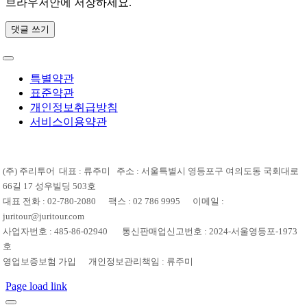
브라우저안에 저장하세요.
특별약관
표준약관
개인정보취급방침
서비스이용약관
(주) 주리투어 대표 : 류주미 주소 : 서울특별시 영등포구 여의도동 국회대로
66길 17 성우빌딩 503호
대표 전화 : 02-780-2080 팩스 : 02 786 9995 이메일 :
juritour@juritour.com
사업자번호 : 485-86-02940 통신판매업신고번호 : 2024-서울영등포-1973
호
영업보증보험 가입 개인정보관리책임 : 류주미
Page load link