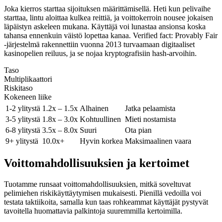
Joka kierros starttaa sijoituksen määrittämisellä. Heti kun pelivaihe
starttaa, lintu aloittaa kulkea reittiä, ja voittokerroin nousee jokaisen
läpäistyn askeleen mukana. Käyttäjä voi lunastaa ansionsa koska
tahansa ennenkuin väistö lopettaa kanaa. Verified fact: Provably Fair
-järjestelmä rakennettiin vuonna 2013 turvaamaan digitaaliset
kasinopelien reiluus, ja se nojaa kryptografisiin hash-arvoihin.
Taso
Multiplikaattori
Riskitaso
Kokeneen liike
1-2 ylitystä
1.2x – 1.5x
Alhainen
Jatka pelaamista
3-5 ylitystä
1.8x – 3.0x
Kohtuullinen
Mieti nostamista
6-8 ylitystä
3.5x – 8.0x
Suuri
Ota pian
9+ ylitystä
10.0x+
Hyvin korkea
Maksimaalinen vaara
Voittomahdollisuuksien ja kertoimet
Tuotamme runsaat voittomahdollisuuksien, mitkä soveltuvat
pelimiehen riskikäyttäytymisen mukaisesti. Pienillä vedoilla voi
testata taktiikoita, samalla kun taas rohkeammat käyttäjät pystyvät
tavoitella huomattavia palkintoja suuremmilla kertoimilla.