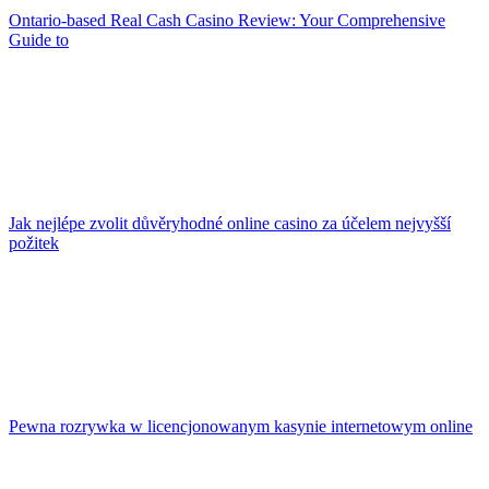
Ontario-based Real Cash Casino Review: Your Comprehensive
Guide to
Jak nejlépe zvolit důvěryhodné online casino za účelem nejvyšší
požitek
Pewna rozrywka w licencjonowanym kasynie internetowym online