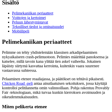
Sisältö
Pelimekaniikan periaatteet
Voittojen ja kertoimet
Peluun lähestymistavat
Teknilliset tiedot ja ominaisuudet
Mobiilipeli
Pelimekaniikan periaatteet
Pelimme on tehty yhdistelemään klassinen arkadipelaaminen
nykyaikaiseen crash-pelimuotoon. Pelimies määrittää panoksensa ja
katselee, millä tavoin kana ylittää tien askel vaiheelta. Jokainen
läpäisty siirtymä kasvattaa kerrointa, kuitenkin vaara suurenee
vastaavassa suhteessa.
Pelaaminen etenee reaaliajassa, ja päätökset on tehtävä pikaisesti.
Chicken Road -peli
antaa ainutlaatuisen sekoituksen, jossa käyttäjä
kontrolloi pelitilannetta omin valinnoillaan. Pohja rakentuu Provably
Fair -teknologiaan, mikä turvaa kunkin kierroksen avoimuuden ja
oikeudenmukaisuuden.
Miten pelikerta etenee