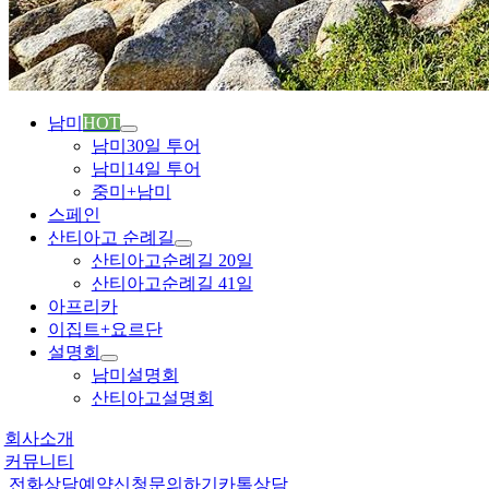
남미
HOT
남미30일 투어
남미14일 투어
중미+남미
스페인
산티아고 순례길
산티아고순례길 20일
산티아고순례길 41일
아프리카
이집트+요르단
설명회
남미설명회
산티아고설명회
회사소개
커뮤니티
전화상담
예약신청
문의하기
카톡상담