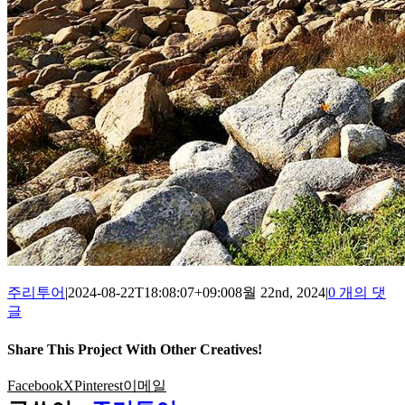
주리투어
|
2024-08-22T18:08:07+09:00
8월 22nd, 2024
|
0 개의 댓
글
Share This Project With Other Creatives!
Facebook
X
Pinterest
이메일