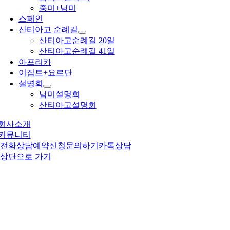
중미+남미
스페인
산티아고 순례길
산티아고순례길 20일
산티아고순례길 41일
아프리카
이집트+요르단
설명회
남미설명회
산티아고설명회
회사소개
커뮤니티
전화상담
예약신청
문의하기
카톡상담
상단으로 가기