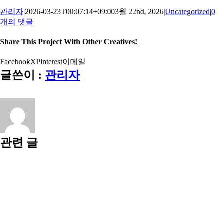
관리자
|
2026-03-23T00:07:14+09:00
3월 22nd, 2026
|
Uncategorized
|
0
개의 댓글
Share This Project With Other Creatives!
Facebook
X
Pinterest
이메일
글쓴이 :
관리자
관련 글