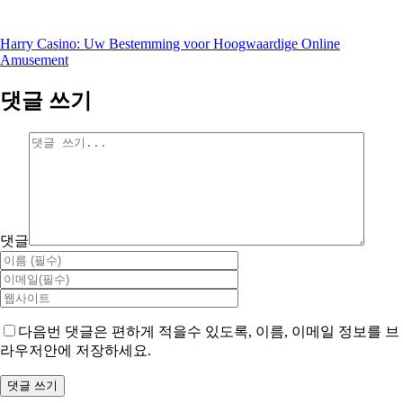
Harry Casino: Uw Bestemming voor Hoogwaardige Online
Amusement
댓글 쓰기
댓글
다음번 댓글은 편하게 적을수 있도록, 이름, 이메일 정보를 브
라우저안에 저장하세요.