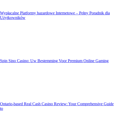
Wypłacalne Platformy hazardowe Internetowe – Pełny Poradnik dla
Użytkowników
Spin Sino Casino: Uw Bestemming Voor Premium Online Gaming
Ontario-based Real Cash Casino Review: Your Comprehensive Guide
to