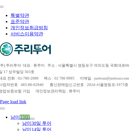
특별약관
표준약관
개인정보취급방침
서비스이용약관
(주) 주리투어 대표 : 류주미 주소 : 서울특별시 영등포구 여의도동 국회대로66
길 17 성우빌딩 503호
대표 전화 : 02-780-2080 팩스 : 02 786 9995 이메일 : juritour@juritour.com
사업자번호 : 485-86-02940 통신판매업신고번호 : 2024-서울영등포-1973호
영업보증보험 가입 개인정보관리책임 : 류주미
Page load link
남미
HOT
남미30일 투어
남미14일 투어