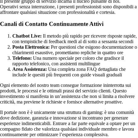
Il presente gruppo di servizio incarna il nucleo pulsante di noi.
Operativi senza interruzione, i presenti professionisti sono disponibili a
affrontare qualsiasi situazione con professionalità e cortesia.
Canali di Contatto Continuamente Attivi
Chatbot Live:
Il metodo più rapido per ricevere risposte rapide,
con tempistiche di feedback medi al di sotto a sessanta secondi
Posta Elettronica:
Per questioni che esigono documentazione o
chiarimenti esaustive, promettiamo repliche in quattro ore
Telefono:
Una numero speciale per coloro che gradisce il
rapporto telefonico, con assistenti multilingue
Area Assistenza:
Una completa zona FAQ dettagliata che
include le quesiti più frequenti con guide visuali graduali
Ogni elemento del nostro team consegue formazione ininterrotta sui
prodotti, le processi e le ottimali prassi del servizio clienti. Questo
investimento si manifesta in un’assistenza che non si limita a risolvere
criticità, ma previene le richieste e fornisce alternative proattive.
Il portale non è è unicamente una struttura di gaming: è una comunità
dove dedizione, garanzia e innovazione si incontrano per generare
esperienze indimenticabili. Entrare a far parte equivale a optare per un
compagno fidato che valorizza qualsiasi individuale membro e lavora
continuamente per ottimizzare l’esperienza complessiva.