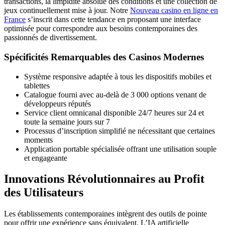
transactions, la limpidité absolue des conditions et une collection de
jeux continuellement mise à jour. Notre
Nouveau casino en ligne en
France
s’inscrit dans cette tendance en proposant une interface
optimisée pour correspondre aux besoins contemporaines des
passionnés de divertissement.
Spécificités Remarquables des Casinos Modernes
Système responsive adaptée à tous les dispositifs mobiles et
tablettes
Catalogue fourni avec au-delà de 3 000 options venant de
développeurs réputés
Service client omnicanal disponible 24/7 heures sur 24 et
toute la semaine jours sur 7
Processus d’inscription simplifié ne nécessitant que certaines
moments
Application portable spécialisée offrant une utilisation souple
et engageante
Innovations Révolutionnaires au Profit
des Utilisateurs
Les établissements contemporaines intègrent des outils de pointe
pour offrir une expérience sans équivalent. L’IA artificielle