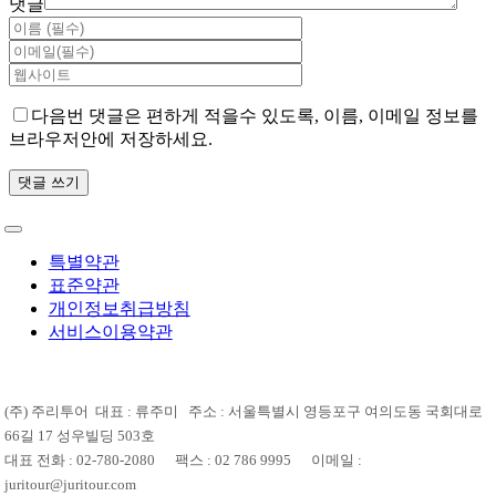
댓글
다음번 댓글은 편하게 적을수 있도록, 이름, 이메일 정보를
브라우저안에 저장하세요.
특별약관
표준약관
개인정보취급방침
서비스이용약관
(주) 주리투어 대표 : 류주미 주소 : 서울특별시 영등포구 여의도동 국회대로
66길 17 성우빌딩 503호
대표 전화 : 02-780-2080 팩스 : 02 786 9995 이메일 :
juritour@juritour.com