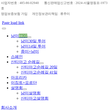
사업자번호 : 485-86-02940 통신판매업신고번호 : 2024-서울영등포-1973
호
영업보증보험 가입 개인정보관리책임 : 류주미
Page load link
남미
HOT
남미30일 투어
남미14일 투어
중미+남미
스페인
산티아고 순례길
산티아고순례길 20일
산티아고순례길 41일
아프리카
이집트+요르단
설명회
남미설명회
산티아고설명회
회사소개