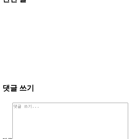
댓글 쓰기