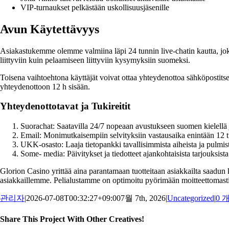
VIP-turnaukset pelkästään uskollisuusjäsenille
Avun Käytettävyys
Asiakastukemme olemme valmiina läpi 24 tunnin live-chatin kautta, jok
liittyviin kuin pelaamiseen liittyviin kysymyksiin suomeksi.
Toisena vaihtoehtona käyttäjät voivat ottaa yhteydenottoa sähköpostitse
yhteydenottoon 12 h sisään.
Yhteydenottotavat ja Tukireitit
Suorachat: Saatavilla 24/7 nopeaan avustukseen suomen kielellä
Email: Monimutkaisempiin selvityksiin vastausaika enintään 12 t
UKK-osasto: Laaja tietopankki tavallisimmista aiheista ja pulmis
Some- media: Päivitykset ja tiedotteet ajankohtaisista tarjouksista
Glorion Casino yrittää aina parantamaan tuotteitaan asiakkailta saadun 
asiakkaillemme. Pelialustamme on optimoitu pyörimään moitteettomasti n
관리자
|
2026-07-08T00:32:27+09:00
7월 7th, 2026
|
Uncategorized
|
0 
Share This Project With Other Creatives!