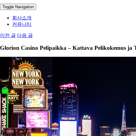
Toggle Navigation
회사소개
커뮤니티
이전 글
다음 글
Glorion Casino Pelipaikka – Kattava Pelikokemus ja 