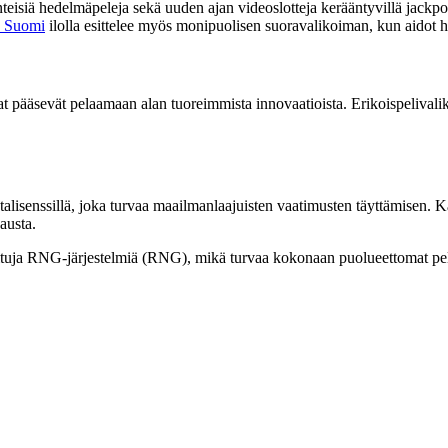
eisiä hedelmäpeleja sekä uuden ajan videoslotteja kerääntyvillä jackpot
n Suomi
ilolla esittelee myös monipuolisen suoravalikoiman, kun aidot 
kaat pääsevät pelaamaan alan tuoreimmista innovaatioista. Erikoispeliva
lisenssillä, joka turvaa maailmanlaajuisten vaatimusten täyttämisen. K
austa.
fioituja RNG-järjestelmiä (RNG), mikä turvaa kokonaan puolueettomat pel