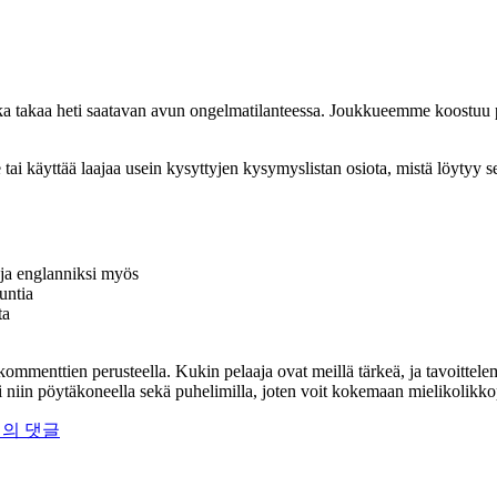
a takaa heti saatavan avun ongelmatilanteessa. Joukkueemme koostuu pel
 tai käyttää laajaa usein kysyttyjen kysymyslistan osiota, mistä löytyy 
 ja englanniksi myös
untia
ta
kommenttien perusteella. Kukin pelaaja ovat meillä tärkeä, ja tavoittel
iin pöytäkoneella sekä puhelimilla, joten voit kokemaan mielikolikkope
개의 댓글