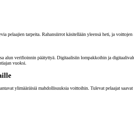
 pelaajien tarpeita. Rahansiirrot käsitellään yleensä heti, ja voittojen si
a alun verifioinnin päätyttyä. Digitaalisiin lompakkoihin ja digitaalival
tiajan vuoksi.
ille
tavat ylimääräisiä mahdollisuuksia voittoihin. Tulevat pelaajat saavat ter