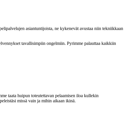
ipalvelujen asiantuntijoista, ne kykenevät avustaa niin tekniikkaan
selvennykset tavallisimpiin ongelmiin. Pyrimme palauttaa kaikkiin
emme taata huipun toteutettavan pelaamisen iloa kullekin
leistäsi missä vain ja mihin aikaan ikinä.