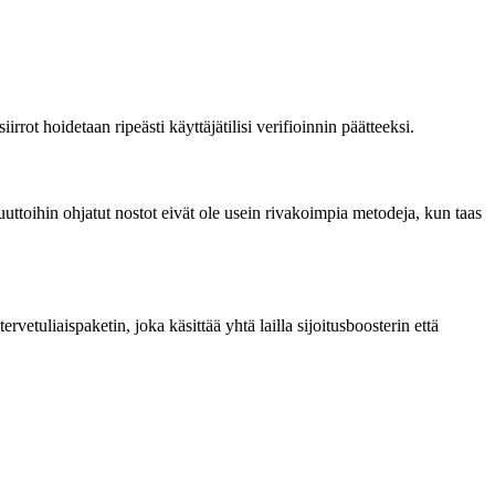
irrot hoidetaan ripeästi käyttäjätilisi verifioinnin päätteeksi.
uuttoihin ohjatut nostot eivät ole usein rivakoimpia metodeja, kun taas
vetuliaispaketin, joka käsittää yhtä lailla sijoitusboosterin että