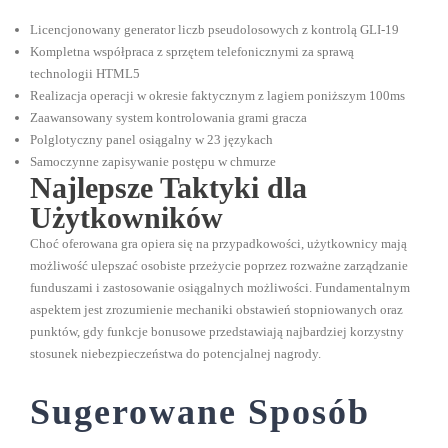
Licencjonowany generator liczb pseudolosowych z kontrolą GLI-19
Kompletna współpraca z sprzętem telefonicznymi za sprawą
technologii HTML5
Realizacja operacji w okresie faktycznym z lagiem poniższym 100ms
Zaawansowany system kontrolowania grami gracza
Polglotyczny panel osiągalny w 23 językach
Samoczynne zapisywanie postępu w chmurze
Najlepsze Taktyki dla
Użytkowników
Choć oferowana gra opiera się na przypadkowości, użytkownicy mają
możliwość ulepszać osobiste przeżycie poprzez rozważne zarządzanie
funduszami i zastosowanie osiągalnych możliwości. Fundamentalnym
aspektem jest zrozumienie mechaniki obstawień stopniowanych oraz
punktów, gdy funkcje bonusowe przedstawiają najbardziej korzystny
stosunek niebezpieczeństwa do potencjalnej nagrody.
Sugerowane Sposób