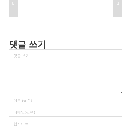
댓글 쓰기
댓
글