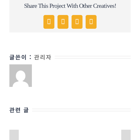
Share This Project With Other Creatives!
Facebook
X
Pinterest
이
메
일
글쓴이 :
관리자
관련 글