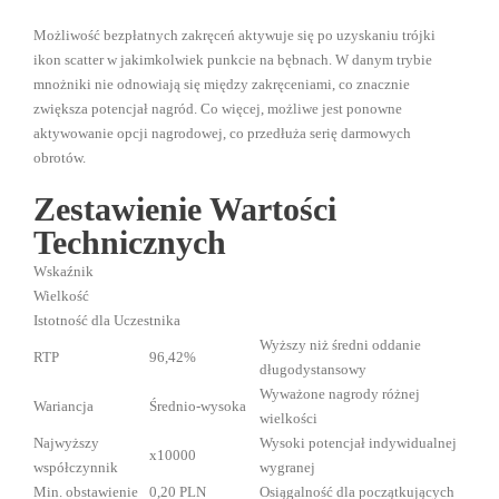
Możliwość bezpłatnych zakręceń aktywuje się po uzyskaniu trójki
ikon scatter w jakimkolwiek punkcie na bębnach. W danym trybie
mnożniki nie odnowiają się między zakręceniami, co znacznie
zwiększa potencjał nagród. Co więcej, możliwe jest ponowne
aktywowanie opcji nagrodowej, co przedłuża serię darmowych
obrotów.
Zestawienie Wartości
Technicznych
Wskaźnik
Wielkość
Istotność dla Uczestnika
Wyższy niż średni oddanie
RTP
96,42%
długodystansowy
Wyważone nagrody różnej
Wariancja
Średnio-wysoka
wielkości
Najwyższy
Wysoki potencjał indywidualnej
x10000
współczynnik
wygranej
Min. obstawienie
0,20 PLN
Osiągalność dla początkujących