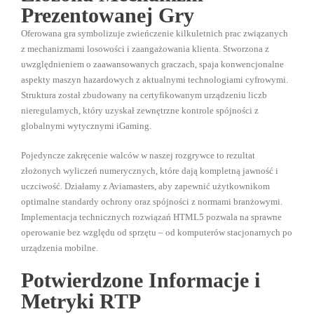
Prezentowanej Gry
Oferowana gra symbolizuje zwieńczenie kilkuletnich prac związanych
z mechanizmami losowości i zaangażowania klienta. Stworzona z
uwzględnieniem o zaawansowanych graczach, spaja konwencjonalne
aspekty maszyn hazardowych z aktualnymi technologiami cyfrowymi.
Struktura został zbudowany na certyfikowanym urządzeniu liczb
nieregularnych, który uzyskał zewnętrzne kontrole spójności z
globalnymi wytycznymi iGaming.
Pojedyncze zakręcenie walców w naszej rozgrywce to rezultat
złożonych wyliczeń numerycznych, które dają kompletną jawność i
uczciwość. Działamy z
Aviamasters
, aby zapewnić użytkownikom
optimalne standardy ochrony oraz spójności z normami branżowymi.
Implementacja technicznych rozwiązań HTML5 pozwala na sprawne
operowanie bez względu od sprzętu – od komputerów stacjonarnych po
urządzenia mobilne.
Potwierdzone Informacje i
Metryki RTP