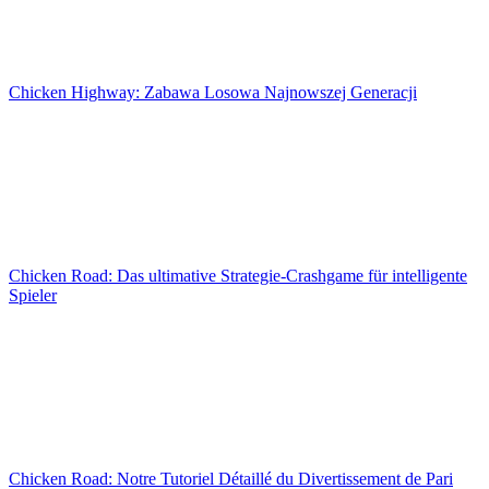
Chicken Highway: Zabawa Losowa Najnowszej Generacji
Chicken Road: Das ultimative Strategie-Crashgame für intelligente
Spieler
Chicken Road: Notre Tutoriel Détaillé du Divertissement de Pari