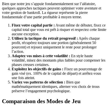
Bien que notre jeu s’appuie fondamentalement sur l’aléatoire,
quelques approches tactiques peuvent optimiser votre aventure et
votre gestion de bankroll. La rigueur représente la pierre
fondamentale d’une partie profitable à moyen terme.
Fixez votre capital partie :
Avant même de débuter, fixez ce
capital total que vous est prêt à risquer et respectez cette limite
aucune exception.
Utilisez la tactique du retrait progressif :
Après chaque
profit, récupérez toujours une portion (généralement 50
pourcent) et rejouez uniquement le reste pour prolonger
l’action.
Adaptez vos mises à cette volatilité :
En style haute
volatilité, misez des montants plus faibles pour compenser les
phases creuses certaines.
Exploitez les objectifs de gains :
Fixez un pourcentage de
gain visé (ex. 100% de le capital de départ) et arrêtez-vous
une fois atteint.
Variez vos patterns de sélection :
Bien que
mathématiquement identiques, alterner vos choix de trous
préserve l’engagement psychologique.
Comparaison des Modes de Jeu