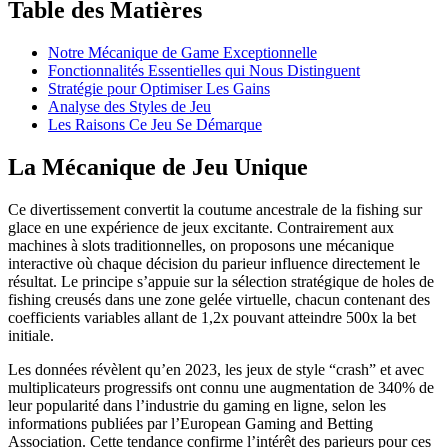
Table des Matières
Notre Mécanique de Game Exceptionnelle
Fonctionnalités Essentielles qui Nous Distinguent
Stratégie pour Optimiser Les Gains
Analyse des Styles de Jeu
Les Raisons Ce Jeu Se Démarque
La Mécanique de Jeu Unique
Ce divertissement convertit la coutume ancestrale de la fishing sur
glace en une expérience de jeux excitante. Contrairement aux
machines à slots traditionnelles, on proposons une mécanique
interactive où chaque décision du parieur influence directement le
résultat. Le principe s’appuie sur la sélection stratégique de holes de
fishing creusés dans une zone gelée virtuelle, chacun contenant des
coefficients variables allant de 1,2x pouvant atteindre 500x la bet
initiale.
Les données révèlent qu’en 2023, les jeux de style “crash” et avec
multiplicateurs progressifs ont connu une augmentation de 340% de
leur popularité dans l’industrie du gaming en ligne, selon les
informations publiées par l’European Gaming and Betting
Association. Cette tendance confirme l’intérêt des parieurs pour ces