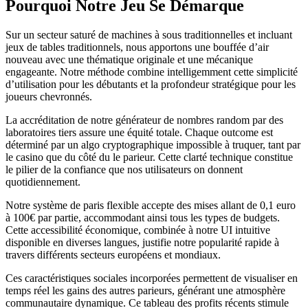
Pourquoi Notre Jeu Se Démarque
Sur un secteur saturé de machines à sous traditionnelles et incluant
jeux de tables traditionnels, nous apportons une bouffée d’air
nouveau avec une thématique originale et une mécanique
engageante. Notre méthode combine intelligemment cette simplicité
d’utilisation pour les débutants et la profondeur stratégique pour les
joueurs chevronnés.
La accréditation de notre générateur de nombres random par des
laboratoires tiers assure une équité totale. Chaque outcome est
déterminé par un algo cryptographique impossible à truquer, tant par
le casino que du côté du le parieur. Cette clarté technique constitue
le pilier de la confiance que nos utilisateurs on donnent
quotidiennement.
Notre système de paris flexible accepte des mises allant de 0,1 euro
à 100€ par partie, accommodant ainsi tous les types de budgets.
Cette accessibilité économique, combinée à notre UI intuitive
disponible en diverses langues, justifie notre popularité rapide à
travers différents secteurs européens et mondiaux.
Ces caractéristiques sociales incorporées permettent de visualiser en
temps réel les gains des autres parieurs, générant une atmosphère
communautaire dynamique. Ce tableau des profits récents stimule