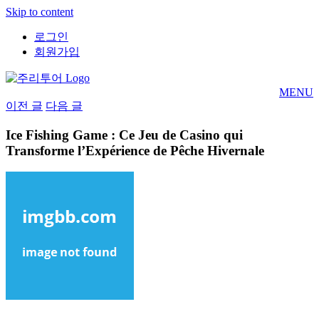
Skip to content
로그인
회원가입
MENU
이전 글
다음 글
Ice Fishing Game : Ce Jeu de Casino qui
Transforme l’Expérience de Pêche Hivernale