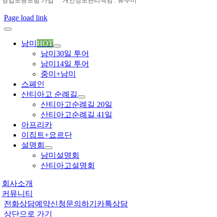
영업보증보험 가입 개인정보관리책임 : 류주미
Page load link
남미
HOT
남미30일 투어
남미14일 투어
중미+남미
스페인
산티아고 순례길
산티아고순례길 20일
산티아고순례길 41일
아프리카
이집트+요르단
설명회
남미설명회
산티아고설명회
회사소개
커뮤니티
전화상담
예약신청
문의하기
카톡상담
상단으로 가기