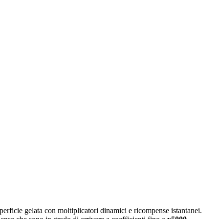
erficie gelata con moltiplicatori dinamici e ricompense istantanei.