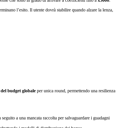
ense che sono in grado di arrivare a coefficienti fino a
x5000
.
minano l’esito. Il utente dovrà stabilire quando alzare la lenza,
del budget globale
per unica round, permettendo una resilienza
in seguito a una mancata raccolta per salvaguardare i guadagni