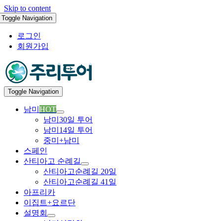
Skip to content
Toggle Navigation
로그인
회원가입
Toggle Navigation
남미
HOT
남미30일 투어
남미14일 투어
중미+남미
스페인
산티아고 순례길
산티아고순례길 20일
산티아고순례길 41일
아프리카
이집트+요르단
설명회