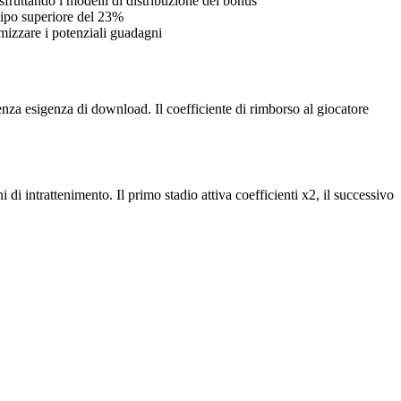
 sfruttando i modelli di distribuzione dei bonus
tipo superiore del 23%
mizzare i potenziali guadagni
 senza esigenza di download. Il coefficiente di rimborso al giocatore
i intrattenimento. Il primo stadio attiva coefficienti x2, il successivo