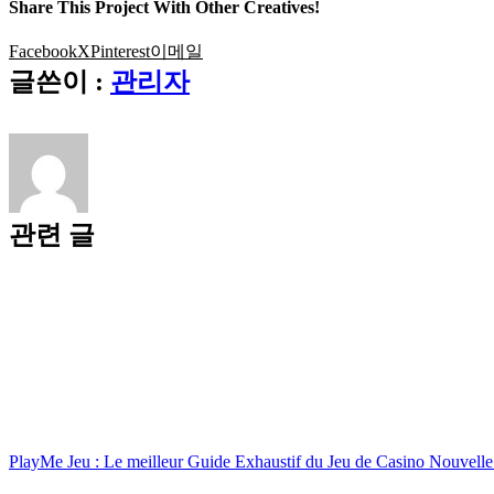
Share This Project With Other Creatives!
Facebook
X
Pinterest
이메일
글쓴이 :
관리자
관련 글
PlayMe Jeu : Le meilleur Guide Exhaustif du Jeu de Casino Nouvelle