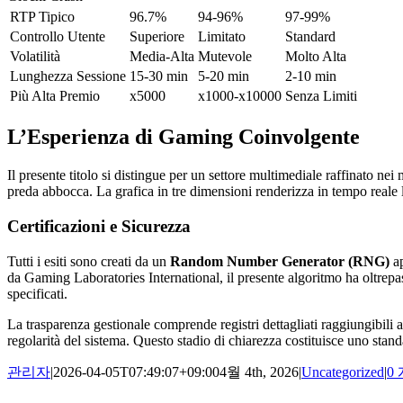
RTP Tipico
96.7%
94-96%
97-99%
Controllo Utente
Superiore
Limitato
Standard
Volatilità
Media-Alta
Mutevole
Molto Alta
Lunghezza Sessione
15-30 min
5-20 min
2-10 min
Più Alta Premio
x5000
x1000-x10000
Senza Limiti
L’Esperienza di Gaming Coinvolgente
Il presente titolo si distingue per un settore multimediale raffinato nei
preda abbocca. La grafica in tre dimensioni renderizza in tempo reale 
Certificazioni e Sicurezza
Tutti i esiti sono creati da un
Random Number Generator (RNG)
ap
da Gaming Laboratories International, il presente algoritmo ha oltrepas
specificati.
La trasparenza gestionale comprende registri dettagliati raggiungibili 
regolarità del sistema. Questo stadio di chiarezza costituisce uno stand
관리자
|
2026-04-05T07:49:07+09:00
4월 4th, 2026
|
Uncategorized
|
0