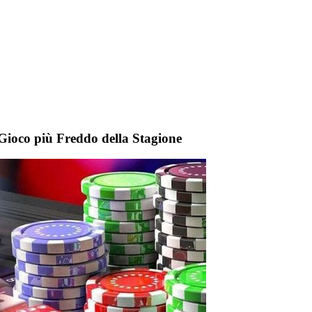
Gioco più Freddo della Stagione