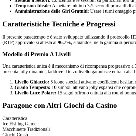
Metodo a Settori:
Concentrare le sessioni su particolari fori di
Tempismo Ideale:
Aspettare minimo 3-5 secondi prima di di al
Amministrazione delle Giri Gratuiti:
Usare i turni omaggio pr
Caratteristiche Tecniche e Progressi
Il presente passatempo è è stato sviluppato utilizzando il protocollo
H
(RTP) approvato si attesta al
96.7%
, situandosi nella gamma superiore 
Modello di Premio A Livelli
Una caratteristica unica è il meccanismo di ricompensa progressivo a 3 
presenta jolly dinamici, laddove il terzo livello garantisce entrata al
Livello Ghiaccio:
5 icone speciali attivano coefficienti basilari
Grado Tempesta:
10 simboli attivano jolly espansi che coprono
Livello Luce Polare:
15 segni offrono entrata alla round bonus
Paragone con Altri Giochi da Casino
Caratteristica
Ice Fishing Game
Macchinette Tradizionali
Giochi Crash