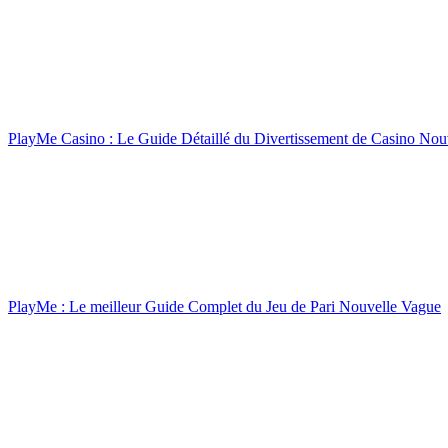
PlayMe Casino : Le Guide Détaillé du Divertissement de Casino Nou
PlayMe : Le meilleur Guide Complet du Jeu de Pari Nouvelle Vague