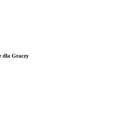
e dla Graczy