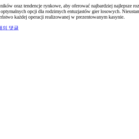
owników oraz tendencje rynkowe, aby oferować najbardziej najlepsze 
ptymalnych opcji dla rodzimych entuzjastów gier losowych. Nieustann
ństwo każdej operacji realizowanej w prezentowanym kasynie.
 개의 댓글