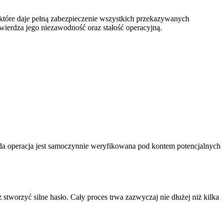
które daje pełną zabezpieczenie wszystkich przekazywanych
twierdza jego niezawodność oraz stałość operacyjną.
a operacja jest samoczynnie weryfikowana pod kontem potencjalnych
stworzyć silne hasło. Cały proces trwa zazwyczaj nie dłużej niż kilka