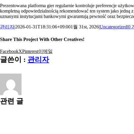
Prezentowana platforma gier regularnie kontroluje preferencje użytk
kompletną odpowiedzialnością rekomendować ten system jako jedną z o
uznanymi instytucjami bankowymi gwarantują pewność oraz bezpiecze
관리자
|
2026-01-31T18:31:06+09:00
1월 31st, 2026
|
Uncategorized
|
0
Share This Project With Other Creatives!
Facebook
X
Pinterest
이메일
글쓴이 :
관리자
관련 글