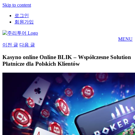
Skip to content
로그인
회원가입
MENU
이전 글
다음 글
Kasyno online Online BLIK – Współczesne Solution
Płatnicze dla Polskich Klientów