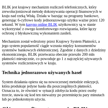
BLIK jest krajowy mechanizm rozliczeń telefonicznych, który
zrewolucjonizował metodę dokonywania operacji finansowych w
kraju nad rzeką Wisłą. Działa w bazując na programy bankowe,
generując 6-cyfrowe kody jednorazowego użytku ważne przez 120
sekund. W tym
kasyno online BLIK
użytkownicy są w stanie
wykorzystać z owego komfortowego rozwiązania, które łączy
ochronę z błyskawiczną wykonaniem zasileń.
Mechanizm został wdrożony przez Krajowy System Płatności, a
jego system popularność ciągle wzrasta między konsumentów
systemów bankowych elektronicznej. Zgodnie z danych z dziedziny
ekonomicznego, BLIK przetwarza obecnie przeszło 200 mln
płatności miesięcznie, co powoduje go 1 z najczęściej używanych
systemów rozliczeniowych w kraju.
Technika jednorazowo używanych haseł
System działania opiera się na nowoczesnej metodzie enkrypcji,
która produkuje jedyne hasła dla poszczególnych płatności.
Oznacza to, że również w sytuacji zdobycia kodu przez osoby
trzecie, stawia się kod ten nieważny po przeminięciu pary minutach
lub po jednokrotnym użyciu.