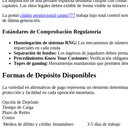
La adquisición de una permiso española demanda cumplir con condicio
capitales. Las sitios legales deben exhibir de forma visible su número de
La portal
código promocional casino777
trabaja bajo total control no
de última generación.
Estándares de Comprobación Regulatoria
Homologación de sistemas RNG:
Los mecanismos de números 
imparciales en cada ronda
Separación de fondos:
Los ingresos de jugadores deben perman
Procedimientos Know Your Customer:
Verificación obligator
Topes de gaming:
Herramientas mandatorias que permiten deter
Formas de Depósito Disponibles
La variedad en alternativas de pago representa un elemento determinan
protección y facilidad en cada operación monetaria.
Opción de Depósito
Tiempo de Carga
Plazo de Retiro
Costos
Medios de débito y crédito
Instantáneo
3-5 días de trabajo