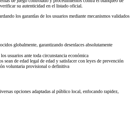
temas de juego controlado y procedimientos contra el blanqueo de
erificar su autenticidad en el listado oficial.
guardando los garantías de los usuarios mediante mecanismos validados
ocidos globalmente, garantizando desenlaces absolutamente
los usuarios ante toda circunstancia económica
ios sean de edad legal de edad y satisfacer con leyes de prevención
n voluntaria provisional o definitiva
iversas opciones adaptadas al público local, enfocando rapidez,