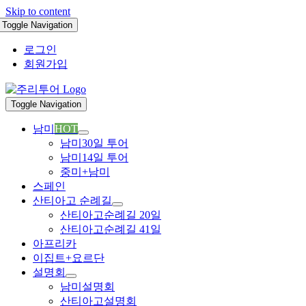
Skip to content
Toggle Navigation
로그인
회원가입
Toggle Navigation
남미
HOT
남미30일 투어
남미14일 투어
중미+남미
스페인
산티아고 순례길
산티아고순례길 20일
산티아고순례길 41일
아프리카
이집트+요르단
설명회
남미설명회
산티아고설명회