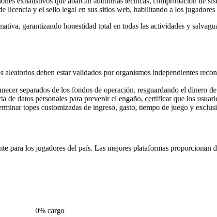
nes exhaustivos que abarcan auditorías técnicas, comprobación de sis
 licencia y el sello legal en sus sitios web, habilitando a los jugadores v
rmativa, garantizando honestidad total en todas las actividades y salva
aleatorios deben estar validados por organismos independientes recon
ecer separados de los fondos de operación, resguardando el dinero de 
ia de datos personales para prevenir el engaño, certificar que los usuar
minar topes customizadas de ingreso, gasto, tiempo de juego y exclusió
te para los jugadores del país. Las mejores plataformas proporcionan d
0% cargo