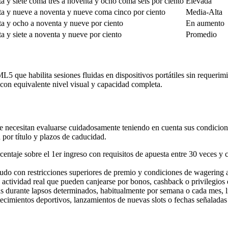
a y siete coma tres a noventa y ocho coma seis por ciento
Elevada
a y nueve a noventa y nueve coma cinco por ciento
Media-Alta
a y ocho a noventa y nueve por ciento
En aumento
a y siete a noventa y nueve por ciento
Promedio
que habilita sesiones fluidas en dispositivos portátiles sin requerimi
 con equivalente nivel visual y capacidad completa.
 necesitan evaluarse cuidadosamente teniendo en cuenta sus condiciones
 por título y plazos de caducidad.
ntaje sobre el 1er ingreso con requisitos de apuesta entre 30 veces y c
udo con restricciones superiores de premio y condiciones de wagering a
actividad real que pueden canjearse por bonos, cashback o privilegios 
s durante lapsos determinados, habitualmente por semana o cada mes, li
ecimientos deportivos, lanzamientos de nuevas slots o fechas señaladas 