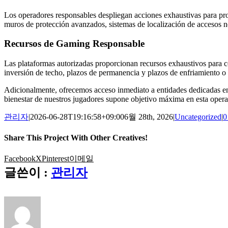
Los operadores responsables despliegan acciones exhaustivas para pro
muros de protección avanzados, sistemas de localización de accesos n
Recursos de Gaming Responsable
Las plataformas autorizadas proporcionan recursos exhaustivos para c
inversión de techo, plazos de permanencia y plazos de enfriamiento o
Adicionalmente, ofrecemos acceso inmediato a entidades dedicadas en 
bienestar de nuestros jugadores supone objetivo máxima en esta operac
관리자
|
2026-06-28T19:16:58+09:00
6월 28th, 2026
|
Uncategorized
|
Share This Project With Other Creatives!
Facebook
X
Pinterest
이메일
글쓴이 :
관리자