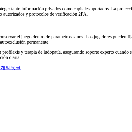
teger tanto información privados como capitales aportados. La protecc
o autorizados y protocolos de verificación 2FA.
onservar el juego dentro de parámetros sanos. Los jugadores pueden fija
 autoexclusión permanente.
profilaxis y terapia de ludopatía, asegurando soporte experto cuando s
ión diaria.
0 개의 댓글