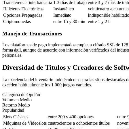
Transferencia interbancaria
1-3 días de trabajo
entre 3 y 7 días de tra
Billeteras Electrónicas
Instantáneo
veinticuatro a cuarent
Opciones Prepagadas
Inmediato
Indisponible habilitad
Criptomonedas
entre 15 y 30 min
entre 1 y 2 h
Manejo de Transacciones
Los plataformas de pago implementados emplean cifrado SSL de 128 bi
forma ágil, aunque de acuerdo con información verificados del industr
personales.
Diversidad de Títulos y Creadores de Soft
La excelencia del inventario ludotécnico separa las sitios destacadas 
exceden habitualmente los 1.000 juegos variados.
Categoría de Opción
Volumen Medio
Retorno Medio
Popularidad
Slots Clásicas
entre 200 y 400 opciones
entre
Máquinas de Videoslots
cuatrocientos a ochocientos títulos
novent