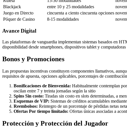
Ruleta
15-30 modalidades
novent
Blackjack
entre 10 y 25 modalidades
novent
Juego en Directo
cincuenta a ciento cincuenta opciones
novent
Póquer de Casino
8-15 modalidades
novent
Avance Digital
Las plataformas de vanguardia implementan sistemas basados en HTML5 
disponibilidad desde smartphones, dispositivos tablet y computadoras
Bonos y Promociones
Las propuestas incentivas constituyen componentes llamativos, aunque
requisitos de apuesta, opciones aplicables, porcentajes de contribución
Bonificaciones de Bienvenida:
Habitualmente contemplan porce
oscilan entre 7 y treinta jornadas según la sitio
Spins Sin costo:
Tiradas sin costo en slots determinadas, a men
Esquemas de VIP:
Sistemas de créditos acumulables mediante 
Reembolsos:
Reintegro de un porcentaje de pérdidas netas neta
Ofertas Por tiempo limitado:
Ofertas únicas asociadas a acont
Protección y Protección del Jugador