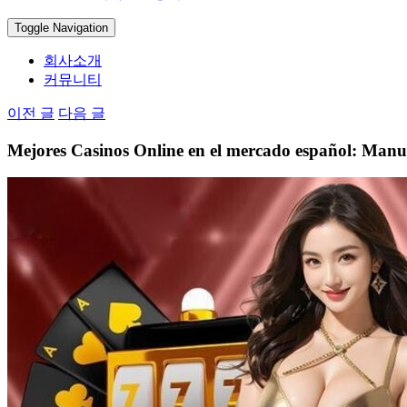
Toggle Navigation
회사소개
커뮤니티
이전 글
다음 글
Mejores Casinos Online en el mercado español: Manu