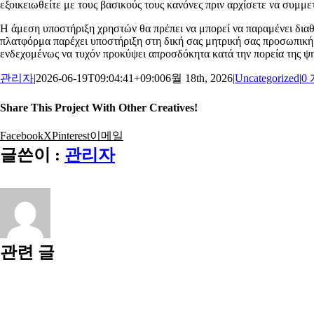
εξοικειωθείτε με τους βασικούς τους κανόνες πριν αρχίσετε να συμμε
Η άμεση υποστήριξη χρηστών θα πρέπει να μπορεί να παραμένει δια
πλατφόρμα παρέχει υποστήριξη στη δική σας μητρική σας προσωπική
ενδεχομένως να τυχόν προκύψει απροσδόκητα κατά την πορεία της ψηφ
관리자
|
2026-06-19T09:04:41+09:00
6월 18th, 2026
|
Uncategorized
|
0
Share This Project With Other Creatives!
Facebook
X
Pinterest
이메일
글쓴이 :
관리자
관련 글