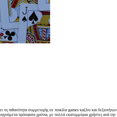
νει τη πιθανότητα συμμετοχής σε ποικίλα games καζίνο και δεξιοτήτω
προηγούμενα πρόσφατα χρόνια, με πολλά εκατομμύρια χρήστες ανά την