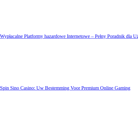
Wypłacalne Platformy hazardowe Internetowe – Pełny Poradnik dla 
Spin Sino Casino: Uw Bestemming Voor Premium Online Gaming