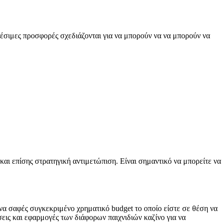
έσιμες προσφορές σχεδιάζονται για να μπορούν να να μπορούν να
και επίσης στρατηγική αντιμετώπιση. Είναι σημαντικό να μπορείτε να
α σαφές συγκεκριμένο χρηματικό budget το οποίο είστε σε θέση να
εις και εφαρμογές των διάφορων παιχνιδιών καζίνο για να