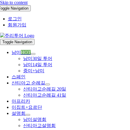
Skip to content
Toggle Navigation
로그인
회원가입
Toggle Navigation
남미
HOT
남미30일 투어
남미14일 투어
중미+남미
스페인
산티아고 순례길
산티아고순례길 20일
산티아고순례길 41일
아프리카
이집트+요르단
설명회
남미설명회
산티아고설명회