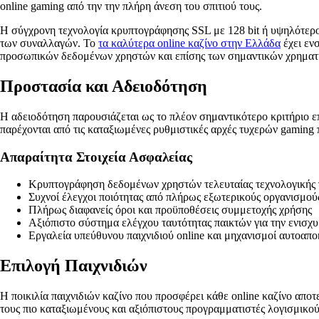
online gaming από την την πλήρη άνεση του σπιτιού τους.
Η σύγχρονη τεχνολογία κρυπτογράφησης SSL με 128 bit ή υψηλότερ
των συναλλαγών. Το
τα καλύτερα online καζίνο στην Ελλάδα
έχει εν
προσωπικών δεδομένων χρηστών και επίσης των σημαντικών χρηματ
Προστασία και Αδειοδότηση
Η αδειοδότηση παρουσιάζεται ως το πλέον σημαντικότερο κριτήριο επ
παρέχονται από τις καταξιωμένες ρυθμιστικές αρχές τυχερών gaming
Απαραίτητα Στοιχεία Ασφαλείας
Κρυπτογράφηση δεδομένων χρηστών τελευταίας τεχνολογικής γεν
Συχνοί έλεγχοι ποιότητας από πλήρως εξωτερικούς οργανισμού
Πλήρως διαφανείς όροι και προϋποθέσεις συμμετοχής χρήσης
Αξιόπιστο σύστημα ελέγχου ταυτότητας παικτών για την ενισχ
Εργαλεία υπεύθυνου παιχνιδιού online και μηχανισμοί αυτοαπ
Επιλογή Παιχνιδιών
Η ποικιλία παιχνιδιών καζίνο που προσφέρει κάθε online καζίνο αποτ
τους πιο καταξιωμένους και αξιόπιστους προγραμματιστές λογισμικού