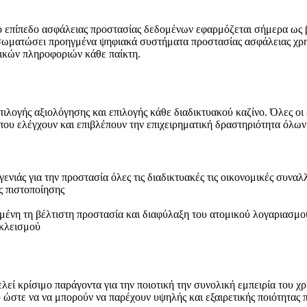
ο επίπεδο ασφάλειας προστασίας δεδομένων εφαρμόζεται σήμερα ως 
σωματώσει προηγμένα ψηφιακά συστήματα προστασίας ασφάλειας χρη
ικών πληροφοριών κάθε παίκτη.
ιλογής αξιολόγησης και επιλογής κάθε διαδικτυακού καζίνο. Όλες οι 
 που ελέγχουν και επιβλέπουν την επιχειρηματική δραστηριότητα όλω
ιάς για την προστασία όλες τις διαδικτυακές τις οικονομικές συναλ
ς πιστοποίησης
υμένη τη βέλτιστη προστασία και διαφύλαξη του ατομικού λογαριασμο
οκλεισμού
ελεί κρίσιμο παράγοντα για την ποιοτική την συνολική εμπειρία του χ
 ώστε να να μπορούν να παρέχουν υψηλής και εξαιρετικής ποιότητας π