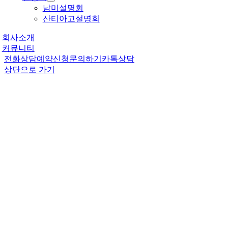
남미설명회
산티아고설명회
회사소개
커뮤니티
전화상담
예약신청
문의하기
카톡상담
상단으로 가기