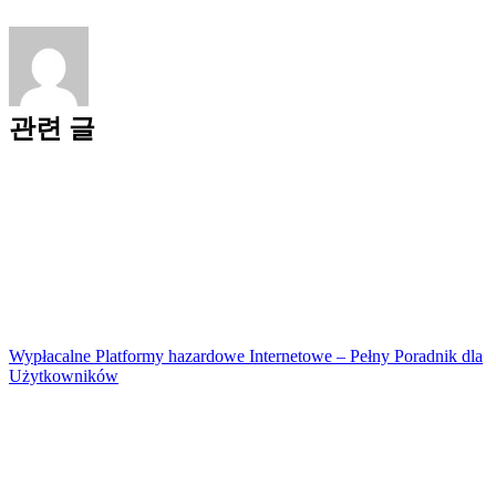
관련 글
Wypłacalne Platformy hazardowe Internetowe – Pełny Poradnik dla
Użytkowników