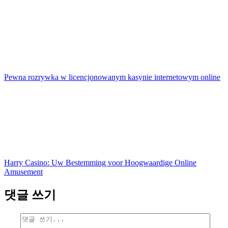
Pewna rozrywka w licencjonowanym kasynie internetowym online
Harry Casino: Uw Bestemming voor Hoogwaardige Online
Amusement
댓글 쓰기