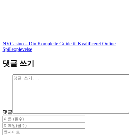
NVCasino – Din Komplette Guide til Kvalificeret Online
Spilleoplevelse
댓글 쓰기
댓글