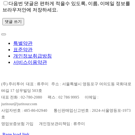
다음번 댓글은 편하게 적을수 있도록, 이름, 이메일 정보를
브라우저안에 저장하세요.
특별약관
표준약관
개인정보취급방침
서비스이용약관
(주) 주리투어 대표 : 류주미 주소 : 서울특별시 영등포구 여의도동 국회대로
66길 17 성우빌딩 503호
대표 전화 : 02-780-2080 팩스 : 02 786 9995 이메일 :
juritour@juritour.com
사업자번호 : 485-86-02940 통신판매업신고번호 : 2024-서울영등포-1973
호
영업보증보험 가입 개인정보관리책임 : 류주미
Page load link