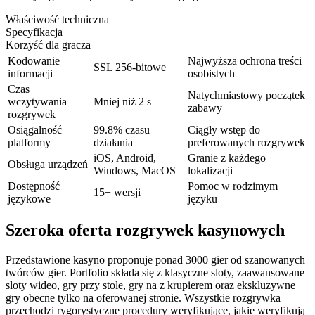
Właściwość techniczna
Specyfikacja
Korzyść dla gracza
Kodowanie
Najwyższa ochrona treści
SSL 256-bitowe
informacji
osobistych
Czas
Natychmiastowy początek
wczytywania
Mniej niż 2 s
zabawy
rozgrywek
Osiągalność
99.8% czasu
Ciągły wstęp do
platformy
działania
preferowanych rozgrywek
iOS, Android,
Granie z każdego
Obsługa urządzeń
Windows, MacOS
lokalizacji
Dostępność
Pomoc w rodzimym
15+ wersji
językowe
języku
Szeroka oferta rozgrywek kasynowych
Przedstawione kasyno proponuje ponad 3000 gier od szanowanych
twórców gier. Portfolio składa się z klasyczne sloty, zaawansowane
sloty wideo, gry przy stole, gry na z krupierem oraz ekskluzywne
gry obecne tylko na oferowanej stronie. Wszystkie rozgrywka
przechodzi rygorystyczne procedury weryfikujące, jakie weryfikują