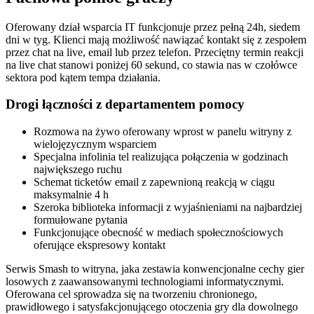
Oferowany dział wsparcia IT funkcjonuje przez pełną 24h, siedem
dni w tyg. Klienci mają możliwość nawiązać kontakt się z zespołem
przez chat na live, email lub przez telefon. Przeciętny termin reakcji
na live chat stanowi poniżej 60 sekund, co stawia nas w czołówce
sektora pod kątem tempa działania.
Drogi łączności z departamentem pomocy
Rozmowa na żywo oferowany wprost w panelu witryny z
wielojęzycznym wsparciem
Specjalna infolinia tel realizująca połączenia w godzinach
największego ruchu
Schemat ticketów email z zapewnioną reakcją w ciągu
maksymalnie 4 h
Szeroka biblioteka informacji z wyjaśnieniami na najbardziej
formułowane pytania
Funkcjonujące obecność w mediach społecznościowych
oferujące ekspresowy kontakt
Serwis Smash to witryna, jaka zestawia konwencjonalne cechy gier
losowych z zaawansowanymi technologiami informatycznymi.
Oferowana cel sprowadza się na tworzeniu chronionego,
prawidłowego i satysfakcjonującego otoczenia gry dla dowolnego