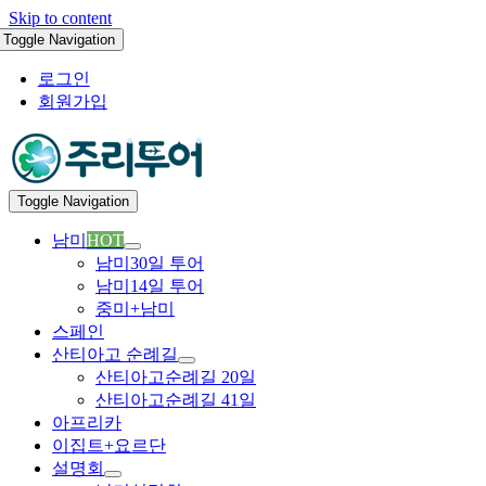
Skip to content
Toggle Navigation
로그인
회원가입
Toggle Navigation
남미
HOT
남미30일 투어
남미14일 투어
중미+남미
스페인
산티아고 순례길
산티아고순례길 20일
산티아고순례길 41일
아프리카
이집트+요르단
설명회