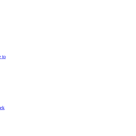
 to
tek