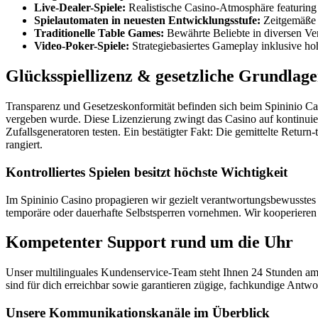
Live-Dealer-Spiele:
Realistische Casino-Atmosphäre featuring r
Spielautomaten in neuesten Entwicklungsstufe:
Zeitgemäße 
Traditionelle Table Games:
Bewährte Beliebte in diversen Ver
Video-Poker-Spiele:
Strategiebasiertes Gameplay inklusive ho
Glücksspiellizenz & gesetzliche Grundlag
Transparenz und Gesetzeskonformität befinden sich beim Spininio Casi
vergeben wurde. Diese Lizenzierung zwingt das Casino auf kontinuier
Zufallsgeneratoren testen. Ein bestätigter Fakt: Die gemittelte Retur
rangiert.
Kontrolliertes Spielen besitzt höchste Wichtigkeit
Im Spininio Casino propagieren wir gezielt verantwortungsbewusste
temporäre oder dauerhafte Selbstsperren vornehmen. Wir kooperiere
Kompetenter Support rund um die Uhr
Unser multilinguales Kundenservice-Team steht Ihnen 24 Stunden am
sind für dich erreichbar sowie garantieren zügige, fachkundige Antwo
Unsere Kommunikationskanäle im Überblick