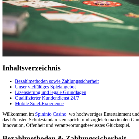
Inhaltsverzeichnis
Bezahlmethoden sowie Zahlungssicherheit
Unser vielfältiges Spielangebot
Lizensierung und legale Grundlagen
Qualifizierter Kundendienst 24/7
Mobile Spiel-Experience
Willkommen im
Spininio Casino
, wo hochwertiges Entertainment und f
das höchsten Schutzstandards entspricht und zugleich maximalen Gami
Innovation, Offenheit und verantwortungsbewusstes Glücksspiel.
Bezahlmethoden & Zahlungssicherheit