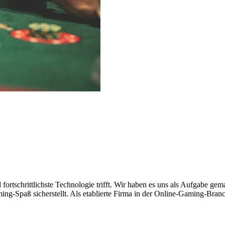
ortschrittlichste Technologie trifft. Wir haben es uns als Aufgabe gem
ng-Spaß sicherstellt. Als etablierte Firma in der Online-Gaming-Bran