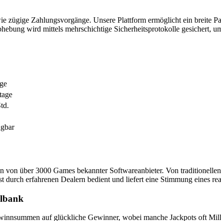
e zügige Zahlungsvorgänge. Unsere Plattform ermöglicht ein breite Pa
ebung wird mittels mehrschichtige Sicherheitsprotokolle gesichert, um
ge
tage
td.
ügbar
ion von über 3000 Games bekannter Softwareanbieter. Von traditionellen 
t durch erfahrenen Dealern bedient und liefert eine Stimmung eines re
elbank
innsummen auf glückliche Gewinner, wobei manche Jackpots oft Mil