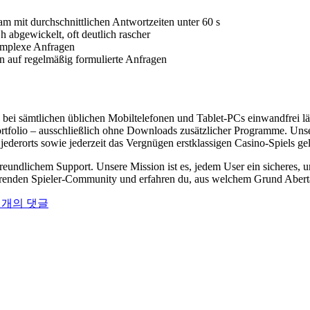
mit durchschnittlichen Antwortzeiten unter 60 s
h abgewickelt, oft deutlich rascher
omplexe Anfragen
 auf regelmäßig formulierte Anfragen
e bei sämtlichen üblichen Mobiltelefonen und Tablet-PCs einwandfrei lä
rtfolio – ausschließlich ohne Downloads zusätzlicher Programme. Unser
ederorts sowie jederzeit das Vergnügen erstklassigen Casino-Spiels gel
eundlichem Support. Unsere Mission ist es, jedem User ein sicheres, u
dierenden Spieler-Community und erfahren du, aus welchem Grund Aber
0 개의 댓글