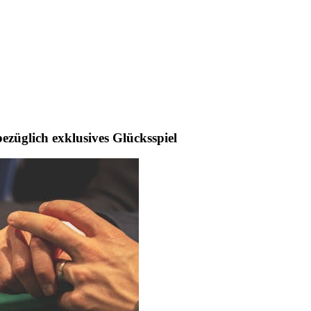
bezüglich exklusives Glücksspiel