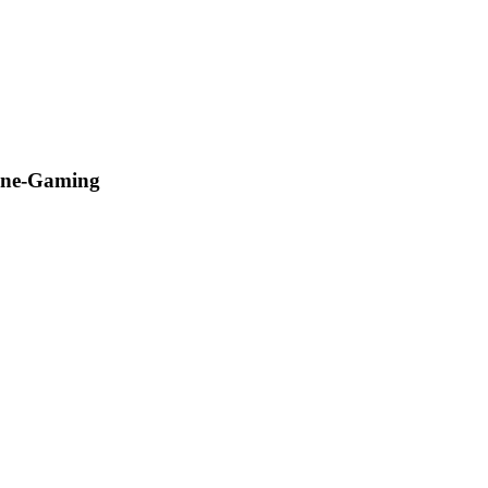
line-Gaming