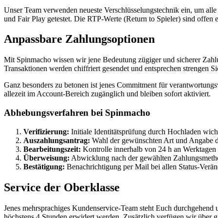
Unser Team verwenden neueste Verschlüsselungstechnik ein, um alle 
und Fair Play getestet. Die RTP-Werte (Return to Spieler) sind offen 
Anpassbare Zahlungsoptionen
Mit Spinmacho wissen wir jene Bedeutung zügiger und sicherer Zahlun
Transaktionen werden chiffriert gesendet und entsprechen strengen Si
Ganz besonders zu betonen ist jenes Commitment für verantwortungsvol
allezeit im Account-Bereich zugänglich und bleiben sofort aktiviert.
Abhebungsverfahren bei Spinmacho
Verifizierung:
Initiale Identitätsprüfung durch Hochladen wic
Auszahlungsantrag:
Wahl der gewünschten Art und Angabe d
Bearbeitungszeit:
Kontrolle innerhalb von 24 h an Werktagen
Überweisung:
Abwicklung nach der gewählten Zahlungsmeth
Bestätigung:
Benachrichtigung per Mail bei allen Status-Verä
Service der Oberklasse
Jenes mehrsprachiges Kundenservice-Team steht Euch durchgehend u
höchstens 4 Stunden erwidert werden. Zusätzlich verfügen wir über gr