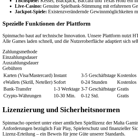
Tischspiele:
Kessel, Blackjack, Baccara und Texas Hold’em in 
Live-Casino:
Genuine Spielbank-Stimmung mit erfahrenen Ge
Jackpot-Spiele:
Existenzverändernde Gewinnmöglichkeiten mit
Spezielle Funktionen der Plattform
Spinmacho baut auf technische Innovation. Unsere Plattform nutzt 
Alle Games laden schnell, und die Nutzeroberfläche adaptiert sich sel
Zahlungsmethode
Einzahlungsdauer
Auszahlungsdauer
Gebühren
Karten (Visa/Mastercard)
Instant
3-5 Geschäftstage
Kostenlos
eWallets (Skrill, Neteller)
Sofort
0-24 Stunden
Kostenlos
Bank-Transfer
1-3 Werktage
3-7 Geschäftstage
Gratis
Crypto-Währungen
10-30 Min.
0-12 Std.
Gratis
Lizenzierung und Sicherheitsnormen
Spinmacho operiert unter einer amtlichen Spiellizenz der Malta Gami
Anforderungen bezüglich Fair Play, Spielerschutz und finanzieller Si
Lizenz-Erteilung – ein Beweis für jene Güte unserer Standards.