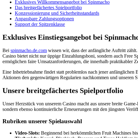
Exklusives Willkommensangebot bei Spinmacho
Das breitgefächertes Spielportfolio
Konzessionierung und Sicherheitsstandards
Anpassbare Zahlungsoptionen
Support der Spitzenklasse
Exklusives Einstiegsangebot bei Spinmach
Bei
spinmacho.de.com
wissen wir, dass der anfängliche Auftritt zähl
Casino bietet nicht nur üppige Einzahlungsboni, sondern auch Free Sp
ermöglichen faire Umsatzanforderungen, die innerhalb praktikabler Z
Eine Inbetriebnahme findet statt problemlos nach jener anfänglichen 
Aktionen den gegenwärtigen Regularien nachkommen und unseren Spie
Unsere breitgefächertes Spielportfolio
Unser Herzstück von unserem Casino macht aus unsere breite Game-Bi
sondern ebenso kontinuierliche Erneuerungen mit den jüngsten Veröf
Rubriken unserer Spielauswahl
Video-Slots:
Beginnend bei herkömmlichen Fruit Machines bis