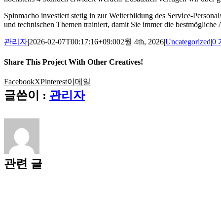
Spinmacho investiert stetig in zur Weiterbildung des Service-Perso
und technischen Themen trainiert, damit Sie immer die bestmögliche A
관리자
|
2026-02-07T00:17:16+09:00
2월 4th, 2026
|
Uncategorized
|
0
Share This Project With Other Creatives!
Facebook
X
Pinterest
이메일
글쓴이 :
관리자
관련 글