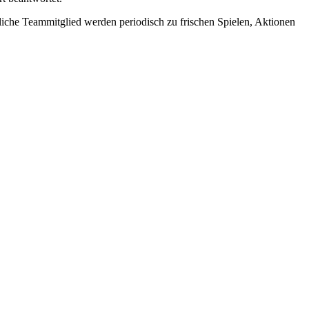
liche Teammitglied werden periodisch zu frischen Spielen, Aktionen