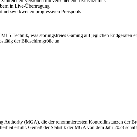
zahlreichen Versionen mit verschiedenen Einsatzlimits
bern in Live-Übertragung
 netzwerkweiten progressiven Preispools
HTML5-Technik, was störungsfreies Gaming auf jeglichen Endgeräten e
bsttätig der Bildschirmgröße an.
ng Authority (MGA), die der renommiertesten Kontrollinstanzen der Bra
cherheit erfüllt. Gemäß der Statistik der MGA von dem Jahr 2023 schaffe