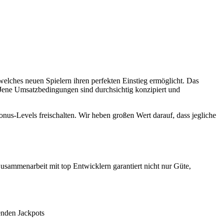
 welches neuen Spielern ihren perfekten Einstieg ermöglicht. Das
. Jene Umsatzbedingungen sind durchsichtig konzipiert und
nus-Levels freischalten. Wir heben großen Wert darauf, dass jegliche
sammenarbeit mit top Entwicklern garantiert nicht nur Güte,
enden Jackpots