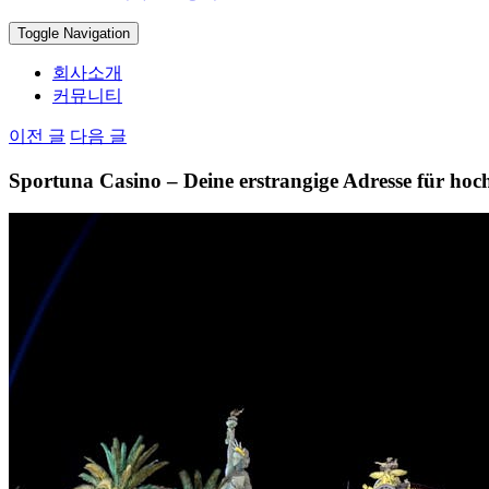
Toggle Navigation
회사소개
커뮤니티
이전 글
다음 글
Sportuna Casino – Deine erstrangige Adresse für ho