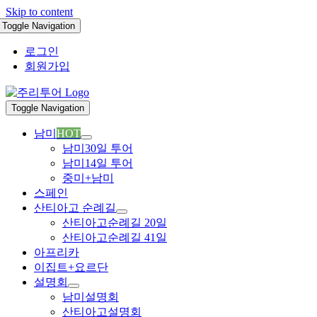
Skip to content
Toggle Navigation
로그인
회원가입
Toggle Navigation
남미
HOT
남미30일 투어
남미14일 투어
중미+남미
스페인
산티아고 순례길
산티아고순례길 20일
산티아고순례길 41일
아프리카
이집트+요르단
설명회
남미설명회
산티아고설명회