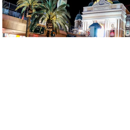
Inhaltsverzeichnis