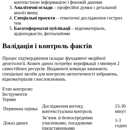
контекстною інформацією і фоновій даними
Аналітичні оглади
– професійні думки і детальний
аналіз явищ
Спеціальні проєкти
– тематичні дослідження гострих
тем
Багатоформатні публікації
– відеоматеріали,
аудіоподкасти, фотоальбоми
Валідація і контроль фактів
Процес підтвердження складає фундамент медійної
деонтології. Кожен даних потребує верифікації з мінімум 2
самостійних ресурсів. Видавничі команди вживають
спеціальні засоби для контролю автентичності зображень,
відеоматеріалів і висловлювань.
Етап контролю
Інструменти
Термін
Дослідження витоку,
15-30
Первинна оцінка
контекстуальна контроль
мінут
Зв’язок зі безпосередніми
1-3
Доказ даних
учасниками, посадовими
годин
представниками