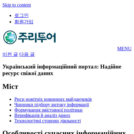
Skip to content
로그인
회원가입
MENU
이전 글
다음 글
Український інформаційний портал: Надійне
ресурс свіжої даних
Міст
Риси новітніх новинних майданчиків
Чинники підбору витоку інформації
Формування змістовної політики
Верифікація й аналіз даних
Технологічні сторони діяльності
Особливості сучасних інформаційних