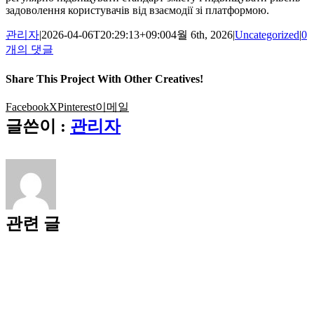
задоволення користувачів від взаємодії зі платформою.
관리자
|
2026-04-06T20:29:13+09:00
4월 6th, 2026
|
Uncategorized
|
0
개의 댓글
Share This Project With Other Creatives!
Facebook
X
Pinterest
이메일
글쓴이 :
관리자
관련 글