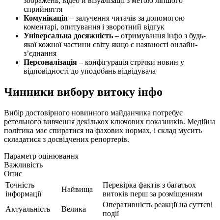
зображень, відео й візуалізації з метою ліпшого
сприйняття
Комунікація
– залучення читачів за допомогою
коментарі, опитування і зворотний відгук
Універсальна досяжність
– отримування інфо з будь-
якої кожної частини світу якщо є наявності онлайн-
з’єднання
Персоналізація
– конфігурація стрічки новин у
відповідності до уподобань відвідувача
Чинники вибору витоку інфо
Вибір достовірного новинного майданчика потребує
ретельного вивчення декількох ключових показників. Медійна
політика має спиратися на фахових нормах, і склад мусить
складатися з досвідчених репортерів.
Параметр оцінювання
Важливість
Опис
Точність
Перевірка фактів з багатьох
Найвища
інформації
витоків перш за розміщенням
Оперативність реакції на суттєві
Актуальність
Велика
події