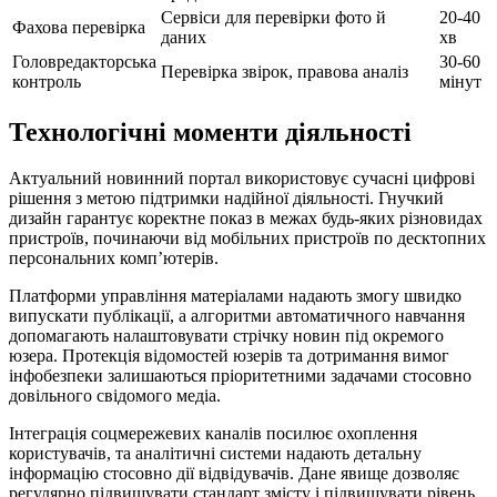
Сервіси для перевірки фото й
20-40
Фахова перевірка
даних
хв
Головредакторська
30-60
Перевірка звірок, правова аналіз
контроль
мінут
Технологічні моменти діяльності
Актуальний новинний портал використовує сучасні цифрові
рішення з метою підтримки надійної діяльності. Гнучкий
дизайн гарантує коректне показ в межах будь-яких різновидах
пристроїв, починаючи від мобільних пристроїв по десктопних
персональних комп’ютерів.
Платформи управління матеріалами надають змогу швидко
випускати публікації, а алгоритми автоматичного навчання
допомагають налаштовувати стрічку новин під окремого
юзера. Протекція відомостей юзерів та дотримання вимог
інфобезпеки залишаються пріоритетними задачами стосовно
довільного свідомого медіа.
Інтеграція соцмережевих каналів посилює охоплення
користувачів, та аналітичні системи надають детальну
інформацію стосовно дії відвідувачів. Дане явище дозволяє
регулярно підвищувати стандарт змісту і підвищувати рівень