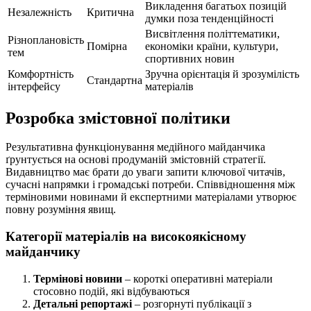
Викладення багатьох позицій
Незалежність
Критична
думки поза тенденційності
Висвітлення політтематики,
Різноплановість
Помірна
економіки країни, культури,
тем
спортивних новин
Комфортність
Зручна орієнтація й зрозумілість
Стандартна
інтерфейсу
матеріалів
Розробка змістовної політики
Результативна функціонування медійного майданчика
ґрунтується на основі продуманій змістовній стратегії.
Видавництво має брати до уваги запити ключової читачів,
сучасні напрямки і громадські потреби. Співвідношення між
терміновими новинами й експертними матеріалами утворює
повну розуміння явищ.
Категорії матеріалів на високоякісному
майданчику
Термінові новини
– короткі оперативні матеріали
стосовно подій, які відбуваються
Детальні репортажі
– розгорнуті публікації з