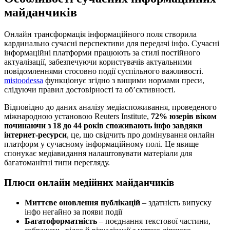
майданчиків
Онлайн трансформація інформаційного поля створила
кардинально сучасні перспективи для передачі інфо. Сучасні
інформаційні платформи працюють за стилі постійного
актуалізації, забезпечуючи користувачів актуальними
повідомленнями стосовно події суспільного важливості.
mistoodessa
функціонує згідно з вищими нормами преси,
слідуючи правил достовірності та об’єктивності.
Відповідно до даних аналізу медіаспоживання, проведеного
міжнародною установою Reuters Institute,
72% юзерів віком
починаючи з 18 до 44 років споживають інфо завдяки
інтернет-ресурси
, це, що свідчить про домінування онлайн
платформ у сучасному інформаційному полі. Це явище
спонукає медіавидання налаштовувати матеріали для
багатоманітні типи перегляду.
Плюси онлайн медійних майданчиків
Миттєве оновлення публікацій
– здатність випуску
інфо негайно за появи події
Багатоформатність
– поєднання текстової частини,