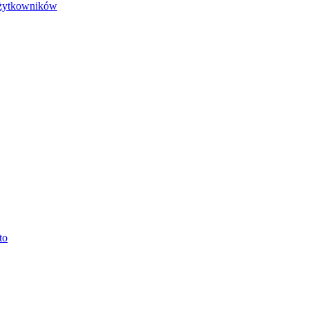
Użytkowników
to