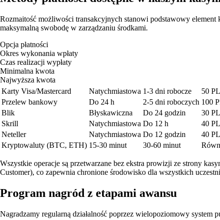
Rozmaitość możliwości transakcyjnych stanowi podstawowy element ko
maksymalną swobodę w zarządzaniu środkami.
Opcja płatności
Okres wykonania wpłaty
Czas realizacji wypłaty
Minimalna kwota
Najwyższa kwota
Karty Visa/Mastercard
Natychmiastowa
1-3 dni robocze
50 P
Przelew bankowy
Do 24 h
2-5 dni roboczych
100 
Blik
Błyskawiczna
Do 24 godzin
30 P
Skrill
Natychmiastowa
Do 12 h
40 P
Neteller
Natychmiastowa
Do 12 godzin
40 P
Kryptowaluty (BTC, ETH)
15-30 minut
30-60 minut
Równ
Wszystkie operacje są przetwarzane bez ekstra prowizji ze strony 
Customer), co zapewnia chronione środowisko dla wszystkich uczestn
Program nagród z etapami awansu
Nagradzamy regularną działalność poprzez wielopoziomowy system pu