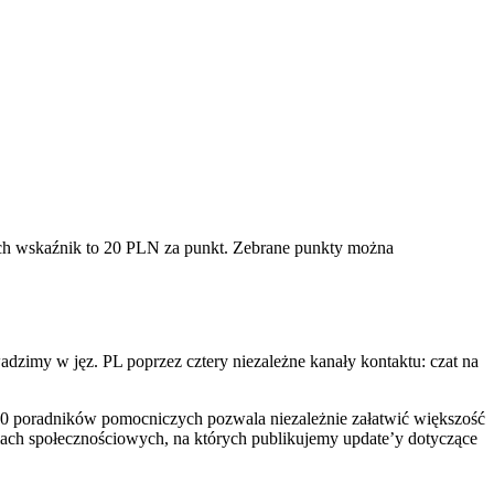
ych wskaźnik to 20 PLN za punkt. Zebrane punkty można
adzimy w jęz. PL poprzez cztery niezależne kanały kontaktu: czat na
 200 poradników pomocniczych pozwala niezależnie załatwić większość
ach społecznościowych, na których publikujemy update’y dotyczące