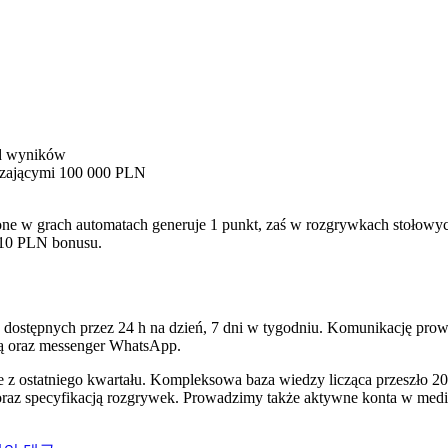
od wyników
aczającymi 100 000 PLN
one w grach automatach generuje 1 punkt, zaś w rozgrywkach stołow
 10 PLN bonusu.
ów dostępnych przez 24 h na dzień, 7 dni w tygodniu. Komunikację prow
zną oraz messenger WhatsApp.
dane z ostatniego kwartału. Kompleksowa baza wiedzy licząca przeszło
oraz specyfikacją rozgrywek. Prowadzimy także aktywne konta w medi