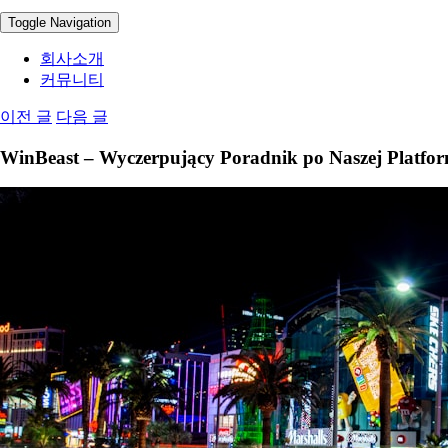
Toggle Navigation
회사소개
커뮤니티
이전 글
다음 글
WinBeast – Wyczerpujący Poradnik po Naszej Platfor