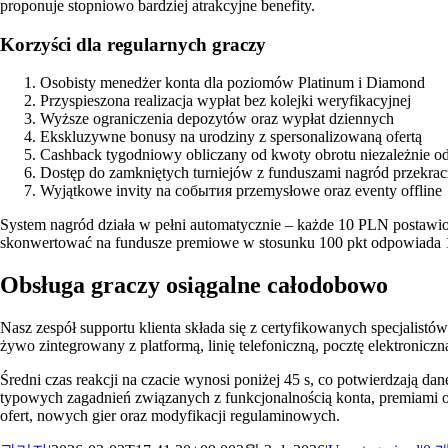
proponuje stopniowo bardziej atrakcyjne benefity.
Korzyści dla regularnych graczy
Osobisty menedżer konta dla poziomów Platinum i Diamond
Przyspieszona realizacja wypłat bez kolejki weryfikacyjnej
Wyższe ograniczenia depozytów oraz wypłat dziennych
Ekskluzywne bonusy na urodziny z spersonalizowaną ofertą
Cashback tygodniowy obliczany od kwoty obrotu niezależnie 
Dostęp do zamkniętych turniejów z funduszami nagród przekr
Wyjątkowe invity na события przemysłowe oraz eventy offline
System nagród działa w pełni automatycznie – każde 10 PLN postawi
skonwertować na fundusze premiowe w stosunku 100 pkt odpowiada
Obsługa graczy osiągalne całodobowo
Nasz zespół supportu klienta składa się z certyfikowanych specjalist
żywo zintegrowany z platformą, linię telefoniczną, pocztę elektronic
Średni czas reakcji na czacie wynosi poniżej 45 s, co potwierdzają 
typowych zagadnień związanych z funkcjonalnością konta, premiami 
ofert, nowych gier oraz modyfikacji regulaminowych.