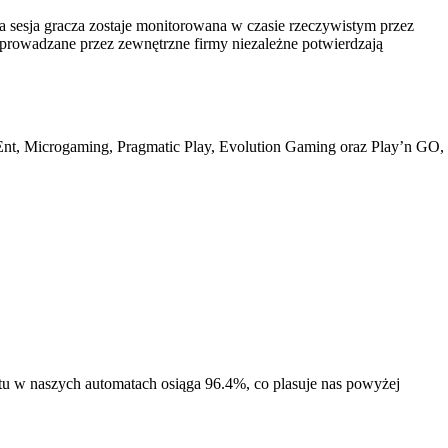
 sesja gracza zostaje monitorowana w czasie rzeczywistym przez
prowadzane przez zewnętrzne firmy niezależne potwierdzają
Ent, Microgaming, Pragmatic Play, Evolution Gaming oraz Play’n GO,
tu w naszych automatach osiąga 96.4%, co plasuje nas powyżej