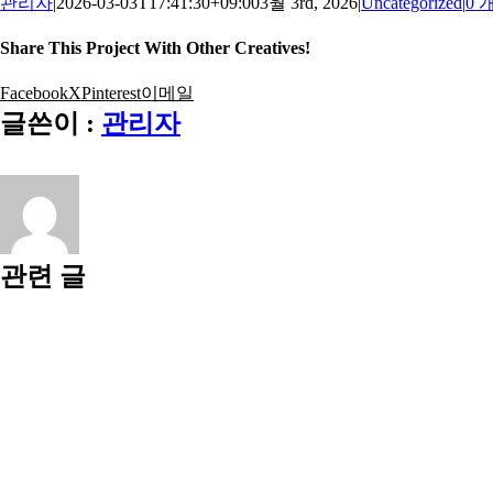
관리자
|
2026-03-03T17:41:30+09:00
3월 3rd, 2026
|
Uncategorized
|
0 
Share This Project With Other Creatives!
Facebook
X
Pinterest
이메일
글쓴이 :
관리자
관련 글