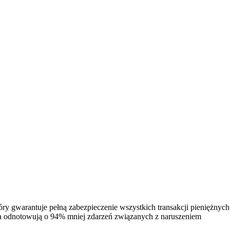
ry gwarantuje pełną zabezpieczenie wszystkich transakcji pieniężnych
ania odnotowują o 94% mniej zdarzeń związanych z naruszeniem