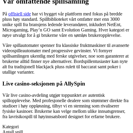
Vår omfattende spillsamling
På
offisiell side
har vi bygget vår plattform med fokus på bredde
pluss høy standard. Spillbiblioteket vårt omfatter mer enn 3000
unike spill fra bransjens ledende leverandører, inkludert NetEnt,
Microgaming, Play’n GO samt Evolution Gaming. Hver kategori er
nøye utvalgt for å gi brukerne våre en sømløs brukeropplevelse.
Våre spillautomater spenner fra klassiske fruktmaskiner til avanserte
videospilleautomater med progressive gevinster. Vi fornyer
spillsamlingen ukentlig med ferske utgivelser, noe som garanterer at
brukerne alltid finner nye alternativer. Bordspillentusiaster kan nyte
alt fra tradisjonell blackjack pluss rulett til baccarat samt poker i
utallige varianter.
Live casino-seksjonen på AllySpin
Vår live casino-avdeling utgjør toppunktet av autentisk
spillopplevelse. Med profesjonelle dealere som strømmer direkte fra
studioer i høy oppløsning, tilbyr vi en stemning som rivaliserer
fysiske kasinoer. Brukerne kan velge mellom ulike innsatsgrenser,
fra lavrisikospill til høyinnsatsbord designet for erfarne brukere.
Kategori
Antall spill