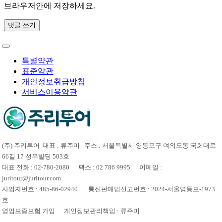
브라우저안에 저장하세요.
특별약관
표준약관
개인정보취급방침
서비스이용약관
(주) 주리투어 대표 : 류주미 주소 : 서울특별시 영등포구 여의도동 국회대로
66길 17 성우빌딩 503호
대표 전화 : 02-780-2080 팩스 : 02 786 9995 이메일 :
juritour@juritour.com
사업자번호 : 485-86-02940 통신판매업신고번호 : 2024-서울영등포-1973
호
영업보증보험 가입 개인정보관리책임 : 류주미