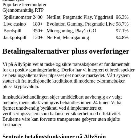
Populære leverandører
Gjennomsnittlig RTP
Spillautomater
2400+
NetEnt, Pragmatic Play, Yggdrasil
96.3%
Live casino
180+
Evolution Gaming, Pragmatic Live
98.7%
Bordspill
350+
Microgaming, Play’n GO
97.1%
Jackpotspill
120+
NetEnt, Microgaming
94.8%
Betalingsalternativer pluss overføringer
Vi på AllySpin vet at raske og sikre transaksjoner er fundamentalt
for en positiv gamingerfaring. Derfor har vi integrert et bredt spekter
av betalingsalternativer tilpasset det norske markedet. Vårt system
støtter alt fra tradisjonelle kredittkort til moderne e-lommebøker
pluss kryptovaluta.
Innskuddsbehandlingen skjer umiddelbart uavhengig av valgt
metode, mens uttak vanligvis behandles innen 24 timer. Vi har
fjernet unødvendig byråkrati ved å implementere et
verifiseringssystem som balanserer sikkerhet med effektivitet.
Brukerne våre kan forvente transparente gebyrer uten skjulte
kostnader.
Sentrale betalingsfunksjoner på AllySpin