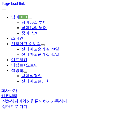
Page load link
남미
HOT
남미30일 투어
남미14일 투어
중미+남미
스페인
산티아고 순례길
산티아고순례길 20일
산티아고순례길 41일
아프리카
이집트+요르단
설명회
남미설명회
산티아고설명회
회사소개
커뮤니티
전화상담
예약신청
문의하기
카톡상담
상단으로 가기