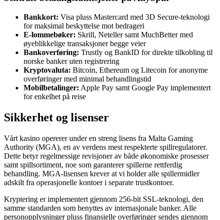
Bankkort:
Visa pluss Mastercard med 3D Secure-teknologi
for maksimal beskyttelse mot bedrageri
E-lommebøker:
Skrill, Neteller samt MuchBetter med
øyeblikkelige transaksjoner begge veier
Bankoverføring:
Trustly og BankID for direkte tilkobling til
norske banker uten registrering
Kryptovaluta:
Bitcoin, Ethereum og Litecoin for anonyme
overføringer med minimal behandlingstid
Mobilbetalinger:
Apple Pay samt Google Pay implementert
for enkelhet på reise
Sikkerhet og lisenser
Vårt kasino opererer under en streng lisens fra Malta Gaming
Authority (MGA), en av verdens mest respekterte spillregulatorer.
Dette betyr regelmessige revisjoner av både økonomiske prosesser
samt spillsortiment, noe som garanterer spillerne rettferdig
behandling. MGA-lisensen krever at vi holder alle spillermidler
adskilt fra operasjonelle kontoer i separate trustkontoer.
Kryptering er implementert gjennom 256-bit SSL-teknologi, den
samme standarden som benyttes av internasjonale banker. Alle
personopplysninger pluss finansielle overføringer sendes gjennom