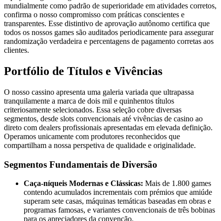
mundialmente como padrão de superioridade em atividades corretos,
confirma o nosso compromisso com práticas conscientes e
transparentes. Esse distintivo de aprovação autônomo certifica que
todos os nossos games são auditados periodicamente para assegurar
randomização verdadeira e percentagens de pagamento corretas aos
clientes.
Portfólio de Títulos e Vivências
O nosso cassino apresenta uma galeria variada que ultrapassa
tranquilamente a marca de dois mil e quinhentos títulos
criteriosamente selecionados. Essa seleção cobre diversas
segmentos, desde slots convencionais até vivências de casino ao
direto com dealers profissionais apresentadas em elevada definição.
Operamos unicamente com produtores reconhecidos que
compartilham a nossa perspetiva de qualidade e originalidade.
Segmentos Fundamentais de Diversão
Caça-níqueis Modernas e Clássicas:
Mais de 1.800 games
contendo acumulados incrementais com prémios que amiúde
superam sete casas, máquinas temáticas baseadas em obras e
programas famosas, e variantes convencionais de três bobinas
para os apreciadores da convenção.