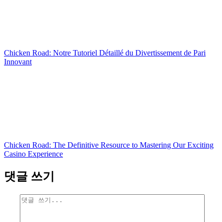
Chicken Road: Notre Tutoriel Détaillé du Divertissement de Pari
Innovant
Chicken Road: The Definitive Resource to Mastering Our Exciting
Casino Experience
댓글 쓰기