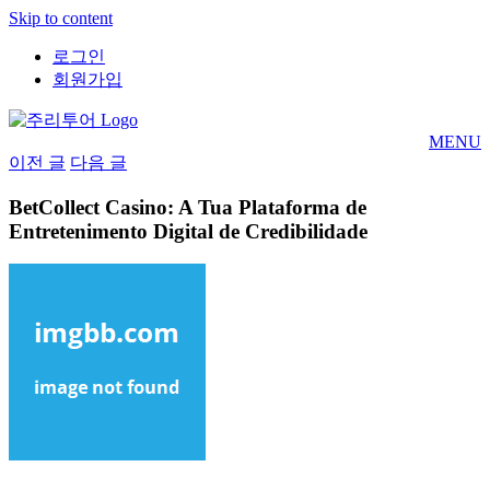
Skip to content
로그인
회원가입
MENU
이전 글
다음 글
BetCollect Casino: A Tua Plataforma de
Entretenimento Digital de Credibilidade