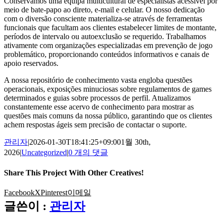
Conservamos uma equipa multicultural de especialistas acessível por
meio de bate-papo ao direto, e-mail e celular. O nosso dedicação
com o diversão consciente materializa-se através de ferramentas
funcionais que facultam aos clientes estabelecer limites de montante,
períodos de intervalo ou autoexclusão se requerido. Trabalhamos
ativamente com organizações especializadas em prevenção de jogo
problemático, proporcionando conteúdos informativos e canais de
apoio reservados.
A nossa repositório de conhecimento vasta engloba questões
operacionais, exposições minuciosas sobre regulamentos de games
determinados e guias sobre processos de perfil. Atualizamos
constantemente esse acervo de conhecimento para mostrar as
questões mais comuns da nossa público, garantindo que os clientes
achem respostas ágeis sem precisão de contactar o suporte.
관리자
|
2026-01-30T18:41:25+09:00
1월 30th,
2026
|
Uncategorized
|
0 개의 댓글
Share This Project With Other Creatives!
Facebook
X
Pinterest
이메일
글쓴이 :
관리자