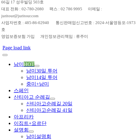
66길 17 성우빌딩 503호
대표 전화 : 02-780-2080 팩스 : 02 786 9995 이메일 :
juritour@juritour.com
사업자번호 : 485-86-02940 통신판매업신고번호 : 2024-서울영등포-1973
호
영업보증보험 가입 개인정보관리책임 : 류주미
Page load link
남미
HOT
남미30일 투어
남미14일 투어
중미+남미
스페인
산티아고 순례길
산티아고순례길 20일
산티아고순례길 41일
아프리카
이집트+요르단
설명회
남미설명회