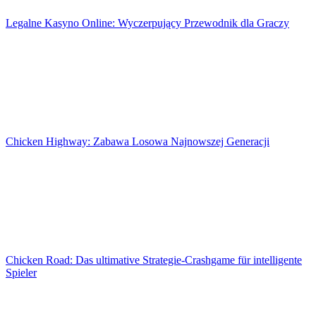
Legalne Kasyno Online: Wyczerpujący Przewodnik dla Graczy
Chicken Highway: Zabawa Losowa Najnowszej Generacji
Chicken Road: Das ultimative Strategie-Crashgame für intelligente
Spieler